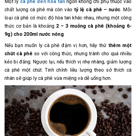
Một ly
cà phê đen hòa tan
ngon không chỉ phụ thuộc vào
chất lượng cà phê mà còn vào
tỷ lệ cà phê – nước
. Mỗi
loại cà phê có mức độ hòa tan khác nhau, nhưng một công
thức cơ bản là khoảng
2 – 3 muỗng cà phê (khoảng 6-
9g) cho 200ml nước nóng
.
Nếu bạn muốn ly cà phê đậm vị hơn, hãy thử
thêm một
chút cà phê
so với công thức, nhưng tránh cho quá nhiều
kẻo bị đắng. Ngược lại, nếu thích vị nhẹ nhàng, giảm lượng
cà phê một chút. Tinh chỉnh liều lượng theo sở thích cá
nhân sẽ giúp ly cà phê vừa miệng và dễ uống hơn.