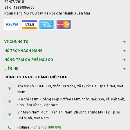
20/07/2018
STK : 1889886666
Ngân Hàng MB PGD tây Hà Nội -chi nhánh Xuân Mai
VỀ CHÚNG TÔI
HỖ TRỢ KHÁCH HÀNG
NÔNG TRẠI CÀ PHÊ HỮU CƠ
LIÊN HỆ
CÔNG TY TNHH HOÀNG HIỆP F&B
Trụ sở: Lô E18-DG03, thôn Du Nghệ, xã Quốc Oai, Tp.Hà Nội, Việt
Nam
Địa chỉ Farm: Hoàng Hiệp Coffee Farm, thôn đắk Sơn, xã Đắk Sắk,
tỉnh Lâm Đồng, Việt Nam
VP Miền Nam: 46/1 Trần Thị Năm, phường Trung Mỹ Tây, Tp.Hồ
Chí Minh, Việt Nam
Hotline:
+84 2473 098 898