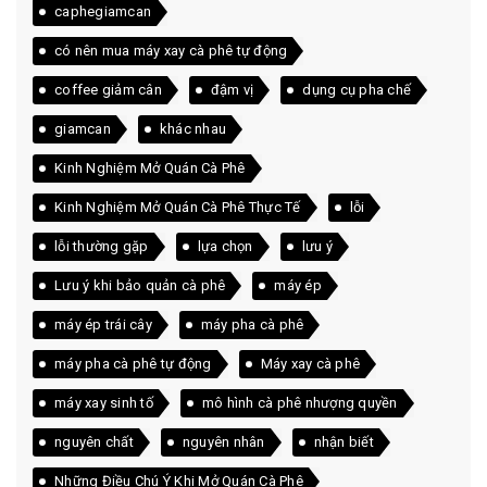
caphegiamcan
có nên mua máy xay cà phê tự động
coffee giảm cân
đậm vị
dụng cụ pha chế
giamcan
khác nhau
Kinh Nghiệm Mở Quán Cà Phê
Kinh Nghiệm Mở Quán Cà Phê Thực Tế
lỗi
lỗi thường gặp
lựa chọn
lưu ý
Lưu ý khi bảo quản cà phê
máy ép
máy ép trái cây
máy pha cà phê
máy pha cà phê tự động
Máy xay cà phê
máy xay sinh tố
mô hình cà phê nhượng quyền
nguyên chất
nguyên nhân
nhận biết
Những Điều Chú Ý Khi Mở Quán Cà Phê