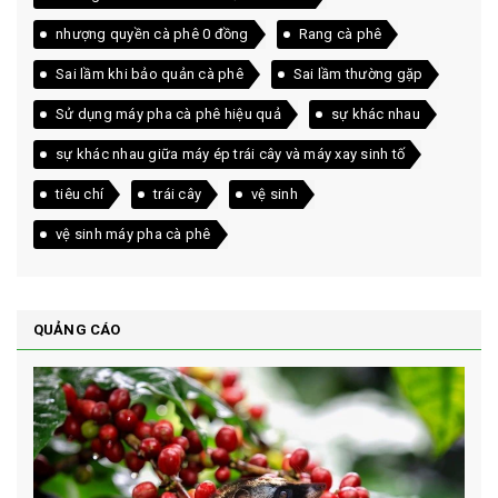
nhượng quyền cà phê 0 đồng
Rang cà phê
Sai lầm khi bảo quản cà phê
Sai lầm thường gặp
Sử dụng máy pha cà phê hiệu quả
sự khác nhau
sự khác nhau giữa máy ép trái cây và máy xay sinh tố
tiêu chí
trái cây
vệ sinh
vệ sinh máy pha cà phê
QUẢNG CÁO