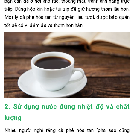
bạn cần để ở nơi khô ráo, thoáng mát, tránh ánh nắng trực
tiếp. Dùng hộp kín hoặc túi zip để giữ hương thơm lâu hơn.
Một ly cà phê hòa tan từ nguyên liệu tươi, được bảo quản
tốt sẽ có vị đậm đà và thơm hơn hẳn.
2. Sử dụng nước đúng nhiệt độ và chất
lượng
Nhiều người nghĩ rằng cà phê hòa tan “pha sao cũng