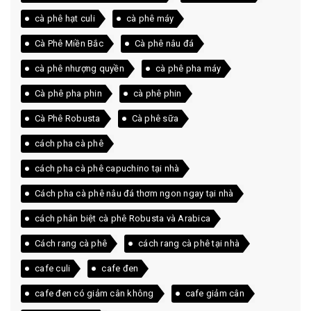
cà phê hạt culi
cà phê máy
Cà Phê Miền Bắc
Cà phê nâu đá
cà phê nhượng quyền
cà phê pha máy
Cà phê pha phin
cà phê phin
Cà Phê Robusta
Cà phê sữa
cách pha cà phê
cách pha cà phê capuchino tại nhà
Cách pha cà phê nâu đá thơm ngon ngay tại nhà
cách phân biệt cà phê Robusta và Arabica
Cách rang cà phê
cách rang cà phê tại nhà
cafe culi
cafe đen
cafe đen có giảm cân không
cafe giảm cân