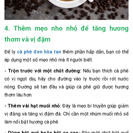
4. Thêm mẹo nho nhỏ để tăng hương
thơm và vị đậm
Để ly
cà phê đen hòa tan
thêm phần hấp dẫn, bạn có thể
áp dụng một số mẹo nhỏ mà ít người biết:
- Trộn trước với một chút đường:
Nếu bạn thích cà phê
có vị ngọt dịu, hãy cho đường vào ly trước rồi rót nước
nóng. Đường sẽ tan đều và giúp cà phê giữ được hương
thơm lâu hơn.
- Thêm vài hạt muối nhỏ:
Đây là mẹo bí truyền giúp giảm
vị đắng và tăng vị đậm đà. Chỉ cần một nhúm muối nhỏ sẽ
làm nổi bật hương cà phê.
- Dùng bột quế hoặc bột ca cao:
Rắc một chút bột quế