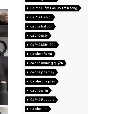
Cà Phê Giảm Cân Có Tốt Không
Cà Phê Hà Nội
cà phê hạt culi
cà phê máy
Cà Phê Miền Bắc
Cà phê nâu đá
cà phê nhượng quyền
cà phê pha máy
Cà phê pha phin
cà phê phin
Cà Phê Robusta
Cà phê sữa