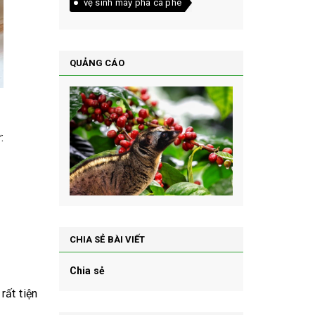
vệ sinh máy pha cà phê
QUẢNG CÁO
:
CHIA SẺ BÀI VIẾT
Chia sẻ
rất tiện