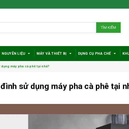
TÌM KIẾM
NGUYÊN LIỆU
MÁY VÀ THIẾT BỊ
DỤNG CỤ PHA CHẾ
KHU
ử dụng máy pha cà phê tại nhà?
 đình sử dụng máy pha cà phê tại n
Bí quyết chọn máy
Vì sao c
pha cà phê
robusta
DeLonghi phù hợp
được đá
với nhu cầu và ngân
trong gi
sách
phê?