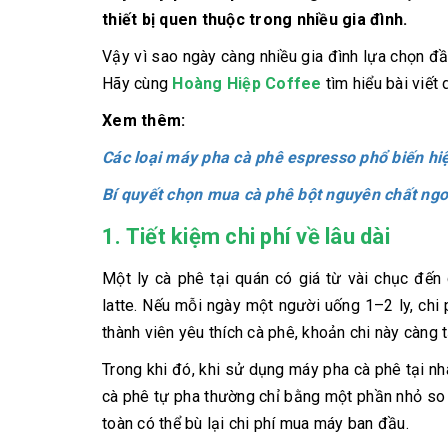
thiết bị quen thuộc trong nhiều gia đình.
Vậy vì sao ngày càng nhiều gia đình lựa chọn đầ
Hãy cùng
Hoàng Hiệp Coffee
tìm hiểu bài viết
Xem thêm:
Các loại máy pha cà phê espresso phổ biến hi
Bí quyết chọn mua cà phê bột nguyên chất ng
1. Tiết kiệm chi phí về lâu dài
Một ly cà phê tại quán có giá từ vài chục đến
latte. Nếu mỗi ngày một người uống 1–2 ly, chi 
thành viên yêu thích cà phê, khoản chi này càng 
Trong khi đó, khi sử dụng máy pha cà phê tại nhà
cà phê tự pha thường chỉ bằng một phần nhỏ so 
toàn có thể bù lại chi phí mua máy ban đầu.