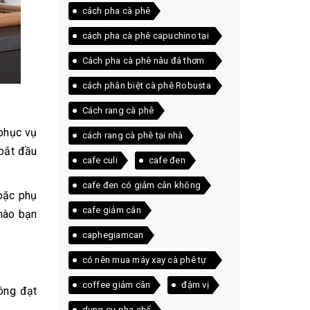
cách pha cà phê
cách pha cà phê capuchino tại
nhà
Cách pha cà phê nâu đá thơm
ngon ngay tại nhà
cách phân biệt cà phê Robusta
và Arabica
Cách rang cà phê
 phục vụ
cách rang cà phê tại nhà
 bắt đầu
cafe culi
cafe đen
cafe đen có giảm cân không
hoặc phụ
cafe giảm cân
 nào bạn
caphegiamcan
có nên mua máy xay cà phê tự
động
coffee giảm cân
đậm vị
ông đạt
dụng cụ pha chế