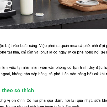
đặc biệt vào buổi sáng. Việc phải ra quán mua cà phê, chờ đợi
phê tại nhà, chỉ cần vài phút là có ngay ly cà phê nóng hổi để
 làm việc tại nhà, nhân viên văn phòng có lịch trình dày đặc 
 ngoài, không cần xếp hàng, cà phê luôn sẵn sàng bất cứ khi
 theo sở thích
ng vị ổn định. Có nơi pha quá đậm, nơi lại quá nhạt, sữa kh
. Khi tự pha tại nhà, bạn hoàn toàn kiểm soát: