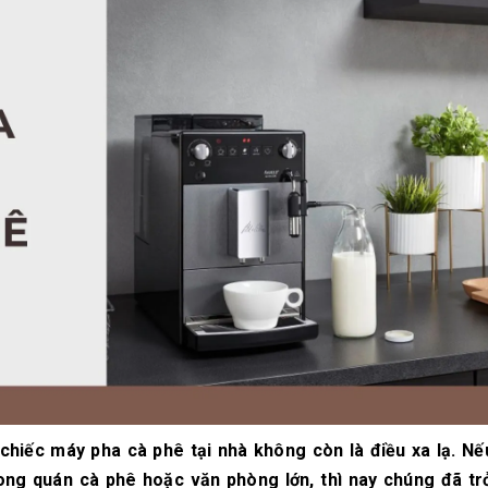
10/06/2026
10/06/2
Máy pha cà phê
Bí quyế
DeLonghi có gì đặc
cà phê h
biệt mà hàng triệu
mộc thơ
người yêu thích?
chuẩn vị
10/06/2026
10/06/2
Cách vệ sinh và bảo
Những ti
dưỡng máy pha cà
giá một 
phê Winci đúng
phê ngu
chuẩn
ngon
27/02/2026
10/06/2
hiếc máy pha cà phê tại nhà không còn là điều xa lạ. Nế
ong quán cà phê hoặc văn phòng lớn, thì nay chúng đã tr