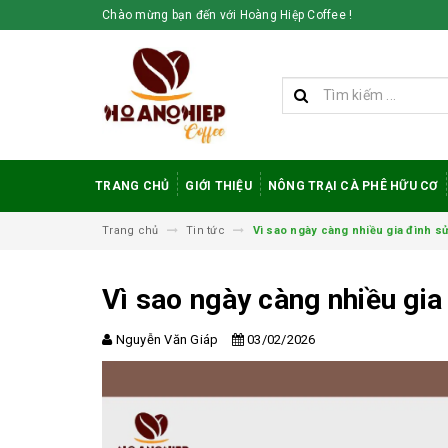
Chào mừng bạn đến với Hoàng Hiệp Coffee !
TRANG CHỦ
GIỚI THIỆU
NÔNG TRẠI CÀ PHÊ HỮU CƠ
Trang chủ
Tin tức
Vì sao ngày càng nhiều gia đình s
Vì sao ngày càng nhiều gia
Nguyễn Văn Giáp
03/02/2026
Vì sao cà phê
robusta rang mộc
được đánh giá cao
trong giới sành cà
phê?