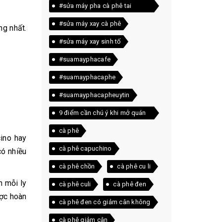
#sửa máy pha cà phê tai
quảng trị
#sửa máy xay cà phê
ng nhất.
#sửa máy xay sinh tố
#suamayphacafe
#suamayphacaphe
#suamayphacapheuytin
9 điểm cần chú ý khi mở quán
cà phê
cà phê
cino hay
cà phê capuchino
có nhiều
cà phê chồn
cà phê cu li
h mỗi ly
cà phê culi
cà phê đen
ược hoàn
cà phê đen có giảm cân không
cà phê giảm cân