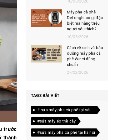
026
10/06/2026
t chọn mua
Máy pha cà phê
ạt rang
DeLonghi có gì đặc
m ngon,
biệt mà hàng triệu
người yêu thích?
026
10/06/2026
êu chí đánh
Cách vệ sinh và bảo
loại bột cà
dưỡng máy pha cà
yên chất
phê Winci đúng
chuẩn
026
27/02/2026
TAGS BÀI VIẾT
# sửa máy pha cà phê tại sài
gòn
#sửa máy ép trái cây
u trước
#sửa máy pha cà phê tại hà nội
ở thành