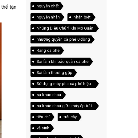
nguyên chất
 thể tận
nguyên nhân
nhận biết
Những Điều Chú Ý Khi Mở Quán
Cà Phê
nhượng quyền cà phê 0 đồng
Rang cà phê
Sai lầm khi bảo quản cà phê
Sai lầm thường gặp
Sử dụng máy pha cà phê hiệu
quả
sự khác nhau
sự khác nhau giữa máy ép trái
cây và máy xay sinh tố
tiêu chí
trái cây
vệ sinh