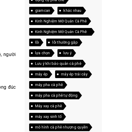
giamcan
khác nhau
Kinh Nghiệm Mở Quán Cà Phê
Kinh Nghiệm Mở Quán Cà Phê
Thực Tế
lỗi
lỗi thường gặp
lựa chọn
lưu ý
ê, người
Lưu ý khi bảo quản cà phê
máy ép
máy ép trái cây
máy pha cà phê
đông đúc
máy pha cà phê tự động
Máy xay cà phê
máy xay sinh tố
mô hình cà phê nhượng quyền