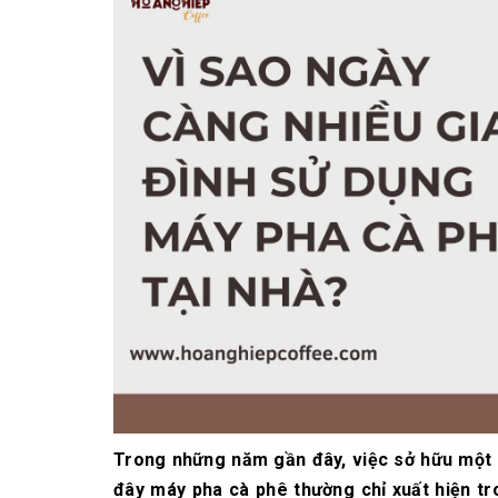
10/06/2026
Bí quyết chọn mua
cà phê hạt rang
mộc thơm ngon,
chuẩn vị
10/06/2026
Những tiêu chí đánh
giá một loại bột cà
phê nguyên chất
ngon
10/06/2026
Trong những năm gần đây, việc sở hữu một c
đây máy pha cà phê thường chỉ xuất hiện tr