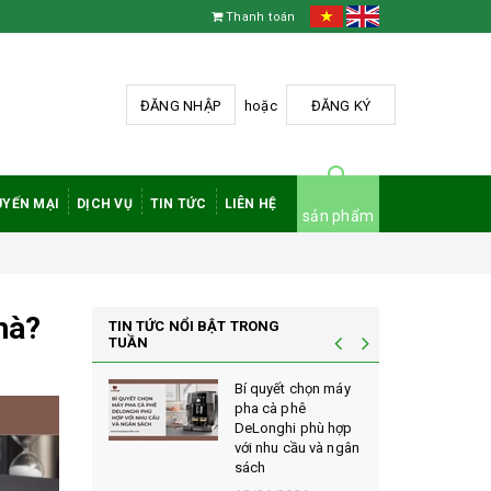
Thanh toán
ĐĂNG NHẬP
hoặc
ĐĂNG KÝ
YẾN MẠI
DỊCH VỤ
TIN TỨC
LIÊN HỆ
sản phẩm
hà?
TIN TỨC NỔI BẬT TRONG
TUẦN
à phê
Bí quyết chọn máy
 rang mộc
pha cà phê
nh giá cao
DeLonghi phù hợp
ới sành cà
với nhu cầu và ngân
sách