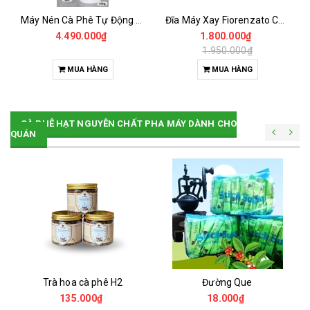
Máy Nén Cà Phê Tự Động - Tamper Electric 58MM
Đĩa Máy Xay Fiorenzato Chính Hãng
4.490.000₫
1.800.000₫
1.950.000₫
MUA HÀNG
MUA HÀNG
CÀ PHÊ HẠT NGUYÊN CHẤT PHA MÁY DÀNH CHO
QUÁN
Trà hoa cà phê H2
Đường Que
135.000₫
18.000₫