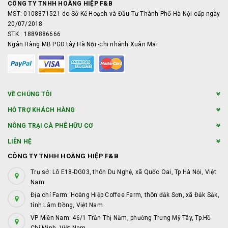
CÔNG TY TNHH HOÀNG HIỆP F&B
MST: 0108371521 do Sở Kế Hoạch và Đầu Tư Thành Phố Hà Nội cấp ngày
20/07/2018
STK : 1889886666
Ngân Hàng MB PGD tây Hà Nội -chi nhánh Xuân Mai
VỀ CHÚNG TÔI
HỖ TRỢ KHÁCH HÀNG
NÔNG TRẠI CÀ PHÊ HỮU CƠ
LIÊN HỆ
CÔNG TY TNHH HOÀNG HIỆP F&B
Trụ sở: Lô E18-DG03, thôn Du Nghệ, xã Quốc Oai, Tp.Hà Nội, Việt
Nam
Địa chỉ Farm: Hoàng Hiệp Coffee Farm, thôn đắk Sơn, xã Đắk Sắk,
tỉnh Lâm Đồng, Việt Nam
VP Miền Nam: 46/1 Trần Thị Năm, phường Trung Mỹ Tây, Tp.Hồ