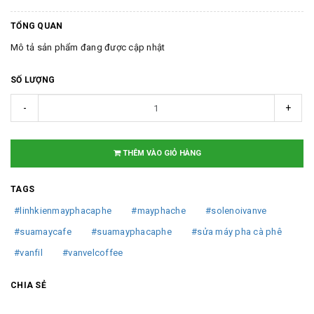
TỔNG QUAN
Mô tả sản phẩm đang được cập nhật
SỐ LƯỢNG
-
+
THÊM VÀO GIỎ HÀNG
TAGS
#linhkienmayphacaphe
#mayphache
#solenoivanve
#suamaycafe
#suamayphacaphe
#sửa máy pha cà phê
#vanfil
#vanvelcoffee
CHIA SẺ