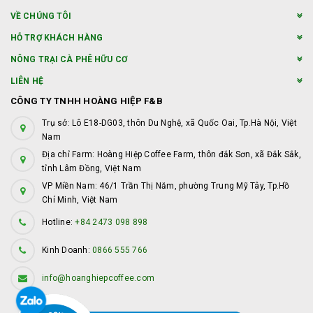
VỀ CHÚNG TÔI
HỖ TRỢ KHÁCH HÀNG
NÔNG TRẠI CÀ PHÊ HỮU CƠ
LIÊN HỆ
CÔNG TY TNHH HOÀNG HIỆP F&B
Trụ sở: Lô E18-DG03, thôn Du Nghệ, xã Quốc Oai, Tp.Hà Nội, Việt
Nam
Địa chỉ Farm: Hoàng Hiệp Coffee Farm, thôn đắk Sơn, xã Đắk Sắk,
tỉnh Lâm Đồng, Việt Nam
VP Miền Nam: 46/1 Trần Thị Năm, phường Trung Mỹ Tây, Tp.Hồ
Chí Minh, Việt Nam
Hotline:
+84 2473 098 898
Kinh Doanh:
0866 555 766
info@hoanghiepcoffee.com