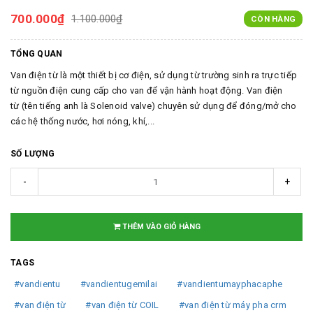
700.000₫
1.100.000₫
CÒN HÀNG
TỔNG QUAN
Van điện từ là một thiết bị cơ điện, sử dụng từ trường sinh ra trực tiếp
từ nguồn điện cung cấp cho van để vận hành hoạt động. Van điện
từ (tên tiếng anh là Solenoid valve) chuyên sử dụng để đóng/mở cho
các hệ thống nước, hơi nóng, khí,...
SỐ LƯỢNG
-
+
THÊM VÀO GIỎ HÀNG
TAGS
#vandientu
#vandientugemilai
#vandientumayphacaphe
#van điện từ
#van điện từ COIL
#van điện từ máy pha crm