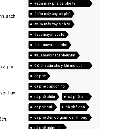
#sửa máy pha cà phê tai
quảng trị
#sửa máy xay cà phê
anh sách
#sửa máy xay sinh tố
#suamayphacafe
#suamayphacaphe
#suamayphacapheuytin
9 điểm cần chú ý khi mở quán
 cà phê.
cà phê
cà phê
cà phê capuchino
over hay
cà phê chồn
cà phê cu li
cà phê culi
cà phê đen
cà phê đen có giảm cân không
ách.
cà phê giảm cân