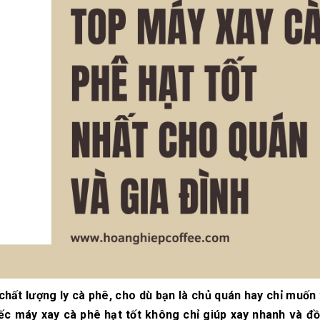
10/06/2026
10/06/2
Máy pha cà phê
Bí quyế
DeLonghi có gì đặc
cà phê h
biệt mà hàng triệu
mộc thơ
người yêu thích?
chuẩn vị
10/06/2026
10/06/2
Cách vệ sinh và bảo
Những ti
dưỡng máy pha cà
giá một 
phê Winci đúng
phê ngu
chuẩn
ngon
27/02/2026
10/06/2
h chất lượng ly cà phê, cho dù bạn là chủ quán hay chỉ muốn
iếc máy xay cà phê hạt tốt không chỉ giúp xay nhanh và đ