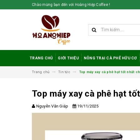
Chào mừng bạn đến với Hoàng Hiệp Coffee !
TRANG CHỦ
GIỚI THIỆU
NÔNG TRẠI CÀ PHÊ HỮU CƠ
Trang chủ
Tin tức
Top máy xay cà phê hạt tốt nhất ch
Top máy xay cà phê hạt tốt
Nguyễn Văn Giáp
19/11/2025
Vì sao cà phê
robusta rang mộc
được đánh giá cao
trong giới sành cà
phê?