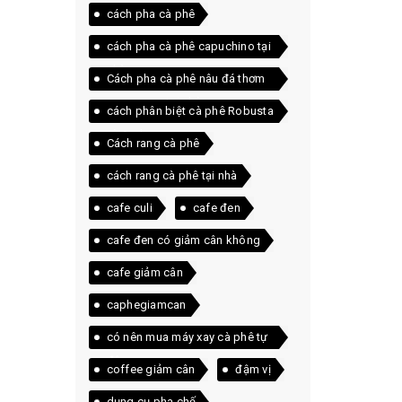
cách pha cà phê
cách pha cà phê capuchino tại
nhà
Cách pha cà phê nâu đá thơm
ngon ngay tại nhà
cách phân biệt cà phê Robusta
và Arabica
Cách rang cà phê
cách rang cà phê tại nhà
cafe culi
cafe đen
cafe đen có giảm cân không
cafe giảm cân
caphegiamcan
có nên mua máy xay cà phê tự
động
coffee giảm cân
đậm vị
dụng cụ pha chế