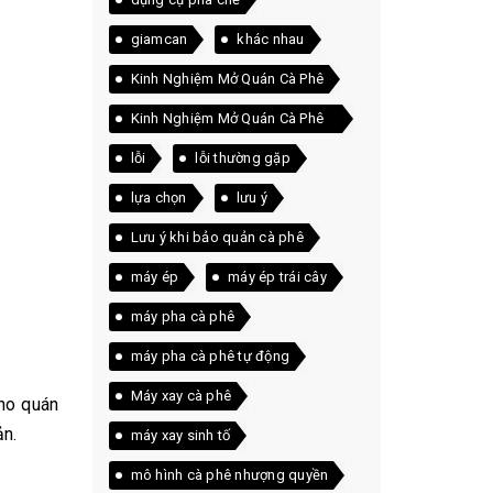
giamcan
khác nhau
Kinh Nghiệm Mở Quán Cà Phê
Kinh Nghiệm Mở Quán Cà Phê
Thực Tế
lỗi
lỗi thường gặp
lựa chọn
lưu ý
Lưu ý khi bảo quản cà phê
máy ép
máy ép trái cây
máy pha cà phê
máy pha cà phê tự động
Máy xay cà phê
cho quán
ản.
máy xay sinh tố
mô hình cà phê nhượng quyền