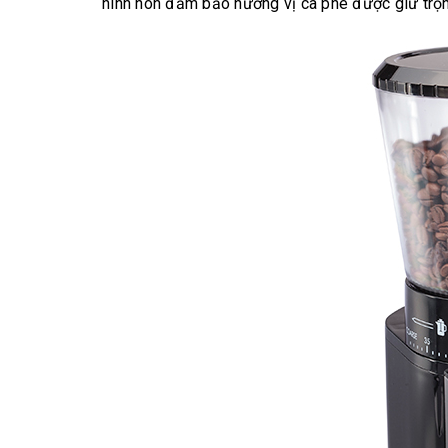
hình nón đảm bảo hương vị cà phê được giữ trọn