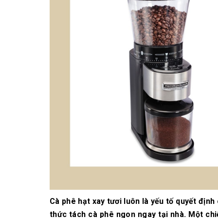
10/06/2026
Bí quyết chọn mua
cà phê hạt rang
mộc thơm ngon,
chuẩn vị
10/06/2026
Những tiêu chí đánh
giá một loại bột cà
phê nguyên chất
ngon
10/06/2026
Cà phê hạt xay tươi luôn là yếu tố quyết địn
thức tách cà phê ngon ngay tại nhà. Một ch