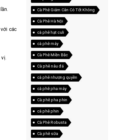
lần.
Cà Phê Giảm Cân Có Tốt Không
Cà Phê Hà Nội
 với các
cà phê hạt culi
cà phê máy
Cà Phê Miền Bắc
vị.
Cà phê nâu đá
cà phê nhượng quyền
cà phê pha máy
Cà phê pha phin
cà phê phin
Cà Phê Robusta
Cà phê sữa