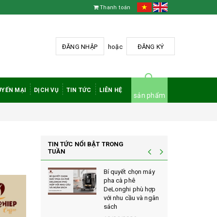
Thanh toán
ĐĂNG NHẬP
hoặc
ĐĂNG KÝ
YẾN MẠI
DỊCH VỤ
TIN TỨC
LIÊN HỆ
sản phẩm
TIN TỨC NỔI BẬT TRONG
TUẦN
à phê
Bí quyết chọn máy
 rang mộc
pha cà phê
nh giá cao
DeLonghi phù hợp
ới sành cà
với nhu cầu và ngân
sách