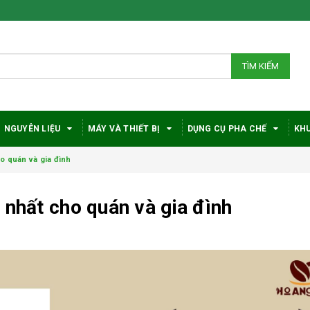
TÌM KIẾM
NGUYÊN LIỆU
MÁY VÀ THIẾT BỊ
DỤNG CỤ PHA CHẾ
KHU
o quán và gia đình
 nhất cho quán và gia đình
Bí quyết chọn máy
Vì sao c
pha cà phê
robusta
DeLonghi phù hợp
được đá
với nhu cầu và ngân
trong gi
sách
phê?