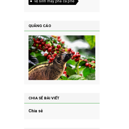
vệ sinh máy pha cà phê
QUẢNG CÁO
CHIA SẺ BÀI VIẾT
Chia sẻ