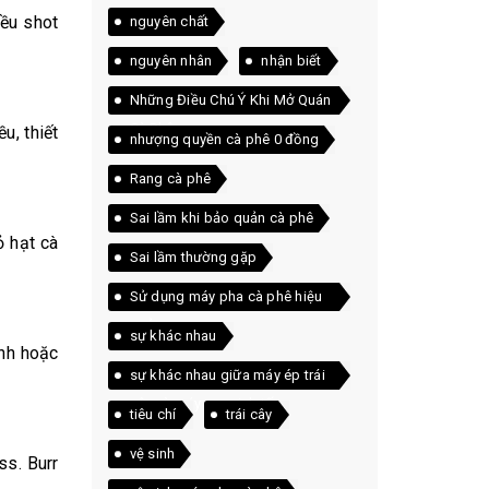
iều shot
nguyên chất
nguyên nhân
nhận biết
Những Điều Chú Ý Khi Mở Quán
Cà Phê
u, thiết
nhượng quyền cà phê 0 đồng
Rang cà phê
Sai lầm khi bảo quản cà phê
ỏ hạt cà
Sai lầm thường gặp
Sử dụng máy pha cà phê hiệu
quả
sự khác nhau
ình hoặc
sự khác nhau giữa máy ép trái
cây và máy xay sinh tố
tiêu chí
trái cây
vệ sinh
ss. Burr