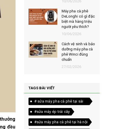
026
10/06/2026
t chọn mua
Máy pha cà phê
ạt rang
DeLonghi có gì đặc
m ngon,
biệt mà hàng triệu
người yêu thích?
026
10/06/2026
êu chí đánh
Cách vệ sinh và bảo
loại bột cà
dưỡng máy pha cà
yên chất
phê Winci đúng
chuẩn
026
27/02/2026
TAGS BÀI VIẾT
# sửa máy pha cà phê tại sài
gòn
#sửa máy ép trái cây
 thưởng
#sửa máy pha cà phê tại hà nội
ồng đều