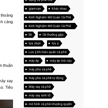
giamcan
khác nhau
p thoáng
Kinh Nghiệm Mở Quán Cà Phê
nh càng
Kinh Nghiệm Mở Quán Cà Phê
Thực Tế
lỗi
lỗi thường gặp
lựa chọn
lưu ý
Lưu ý khi bảo quản cà phê
máy ép
máy ép trái cây
ện thuận
máy pha cà phê
máy pha cà phê tự động
 máy xay
Máy xay cà phê
o. Tiêu
máy xay sinh tố
mô hình cà phê nhượng quyền