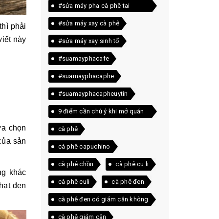
#sửa máy pha cà phê tai
quảng trị
#sửa máy xay cà phê
thì phải
viết này
#sửa máy xay sinh tố
#suamayphacafe
#suamayphacaphe
#suamayphacapheuytin
9 điểm cần chú ý khi mở quán
cà phê
lựa chọn
cà phê
của sản
cà phê capuchino
cà phê chồn
cà phê cu li
ng khác
cà phê culi
cà phê đen
 hạt đen
cà phê đen có giảm cân không
cà phê giảm cân