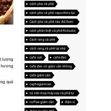
cách pha cà phê
cách pha cà phê capuchino tại
nhà
Cách pha cà phê nâu đá thơm
ngon ngay tại nhà
cách phân biệt cà phê Robusta
và Arabica
Cách rang cà phê
cách rang cà phê tại nhà
cafe culi
cafe đen
t lượng
h hương
cafe đen có giảm cân không
cafe giảm cân
rong quá
caphegiamcan
có nên mua máy xay cà phê tự
động
coffee giảm cân
đậm vị
dụng cụ pha chế