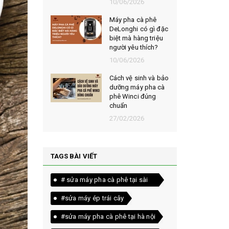
026
10/06/2026
t chọn mua
Máy pha cà phê
ạt rang
DeLonghi có gì đặc
m ngon,
biệt mà hàng triệu
người yêu thích?
026
10/06/2026
êu chí đánh
Cách vệ sinh và bảo
loại bột cà
dưỡng máy pha cà
yên chất
phê Winci đúng
chuẩn
026
27/02/2026
TAGS BÀI VIẾT
# sửa máy pha cà phê tại sài
gòn
#sửa máy ép trái cây
#sửa máy pha cà phê tại hà nội