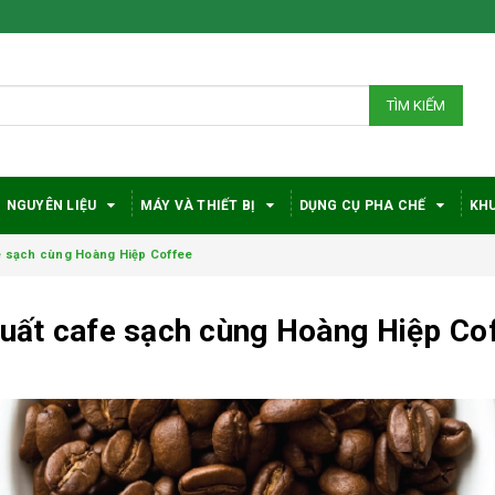
TÌM KIẾM
NGUYÊN LIỆU
MÁY VÀ THIẾT BỊ
DỤNG CỤ PHA CHẾ
KHU
fe sạch cùng Hoàng Hiệp Coffee
 xuất cafe sạch cùng Hoàng Hiệp Co
Bí quyết chọn máy
Vì sao c
pha cà phê
robusta
DeLonghi phù hợp
được đá
với nhu cầu và ngân
trong gi
sách
phê?