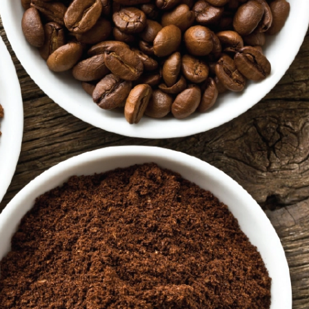
10/06/2026
10/06/2
Máy pha cà phê
Bí quyế
DeLonghi có gì đặc
cà phê h
biệt mà hàng triệu
mộc thơ
người yêu thích?
chuẩn vị
10/06/2026
10/06/2
Cách vệ sinh và bảo
Những ti
dưỡng máy pha cà
giá một 
phê Winci đúng
phê ngu
chuẩn
ngon
27/02/2026
10/06/2