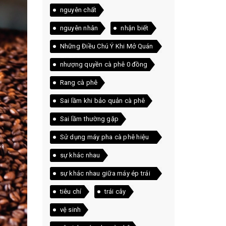
nguyên chất
nguyên nhân
nhận biết
Những Điều Chú Ý Khi Mở Quán
Cà Phê
nhượng quyền cà phê 0 đồng
Rang cà phê
Sai lầm khi bảo quản cà phê
Sai lầm thường gặp
Sử dụng máy pha cà phê hiệu
quả
sự khác nhau
sự khác nhau giữa máy ép trái
cây và máy xay sinh tố
tiêu chí
trái cây
vệ sinh