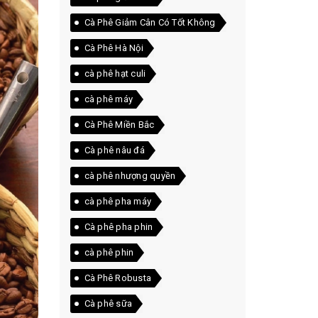
Cà Phê Giảm Cân Có Tốt Không
Cà Phê Hà Nội
cà phê hạt culi
cà phê máy
Cà Phê Miền Bắc
Cà phê nâu đá
cà phê nhượng quyền
cà phê pha máy
Cà phê pha phin
cà phê phin
Cà Phê Robusta
Cà phê sữa