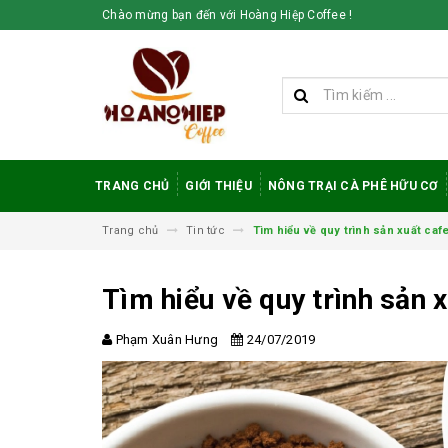
Chào mừng bạn đến với Hoàng Hiệp Coffee !
TRANG CHỦ
GIỚI THIỆU
NÔNG TRẠI CÀ PHÊ HỮU CƠ
Trang chủ
Tin tức
Tìm hiểu về quy trình sản xuất ca
Tìm hiểu về quy trình sản
Phạm Xuân Hưng
24/07/2019
Vì sao cà phê
robusta rang mộc
được đánh giá cao
trong giới sành cà
phê?