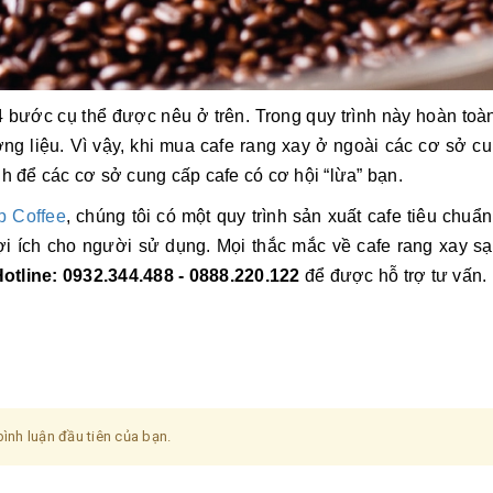
4 bước cụ thể được nêu ở trên. Trong quy trình này hoàn to
ơng liệu. Vì vậy, khi mua cafe rang xay ở ngoài các cơ sở c
nh để các cơ sở cung cấp cafe có cơ hội “lừa” bạn.
p Coffee
, chúng tôi có một quy trình sản xuất cafe tiêu chuẩ
 ích cho người sử dụng. Mọi thắc mắc về cafe rang xay sạ
otline: 0932.344.488 - 0888.220.122
để được hỗ trợ tư vấn.
ình luận đầu tiên của bạn.