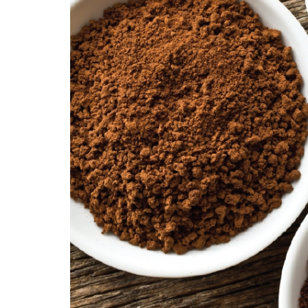
10/06/2026
Bí quyết chọn mua
cà phê hạt rang
mộc thơm ngon,
chuẩn vị
10/06/2026
Những tiêu chí đánh
giá một loại bột cà
phê nguyên chất
ngon
10/06/2026