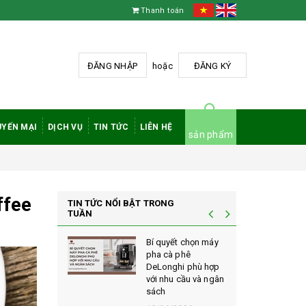
Thanh toán
ĐĂNG NHẬP
hoặc
ĐĂNG KÝ
YẾN MẠI
DỊCH VỤ
TIN TỨC
LIÊN HỆ
sản phẩm
ffee
TIN TỨC NỔI BẬT TRONG
TUẦN
à phê
Bí quyết chọn máy
 rang mộc
pha cà phê
nh giá cao
DeLonghi phù hợp
ới sành cà
với nhu cầu và ngân
sách