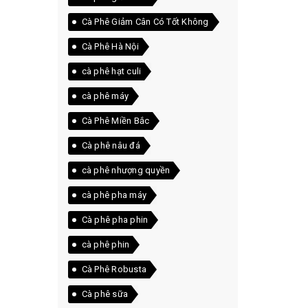
Cà Phê Giảm Cân Có Tốt Không
Cà Phê Hà Nội
cà phê hạt culi
cà phê máy
Cà Phê Miền Bắc
Cà phê nâu đá
cà phê nhượng quyền
cà phê pha máy
Cà phê pha phin
cà phê phin
Cà Phê Robusta
Cà phê sữa