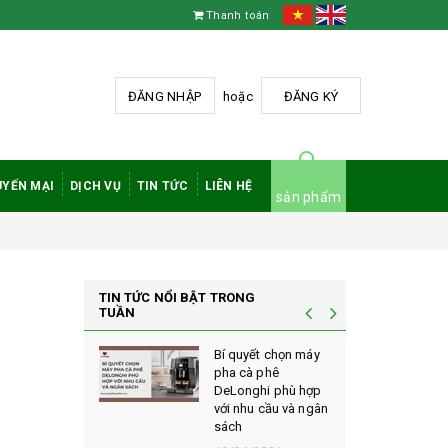
Thanh toán
ĐĂNG NHẬP
hoặc
ĐĂNG KÝ
YẾN MẠI
DỊCH VỤ
TIN TỨC
LIÊN HỆ
sản phẩm
TIN TỨC NỔI BẬT TRONG
TUẦN
à phê
Bí quyết chọn máy
 rang mộc
pha cà phê
nh giá cao
DeLonghi phù hợp
ới sành cà
với nhu cầu và ngân
sách