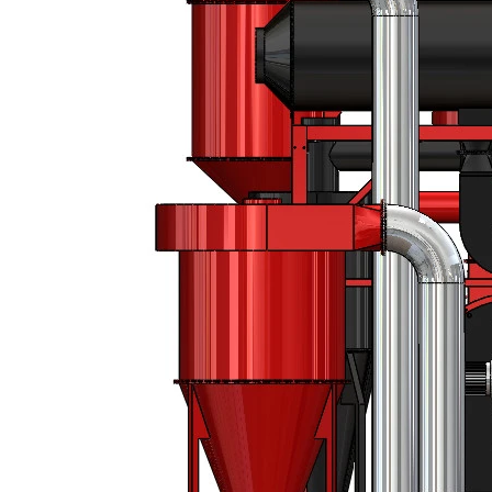
10/06/2026
Bí quyết chọn mua
cà phê hạt rang
mộc thơm ngon,
chuẩn vị
10/06/2026
Những tiêu chí đánh
giá một loại bột cà
phê nguyên chất
ngon
10/06/2026