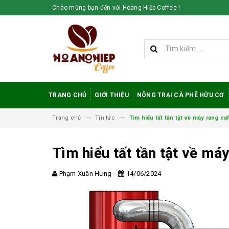
Chào mừng bạn đến với Hoàng Hiệp Coffee !
TRANG CHỦ
GIỚI THIỆU
NÔNG TRẠI CÀ PHÊ HỮU CƠ
Trang chủ
Tin tức
Tìm hiểu tất tần tật về máy rang ca
Tìm hiểu tất tần tật về má
Phạm Xuân Hưng
14/06/2024
Vì sao cà phê
robusta rang mộc
được đánh giá cao
trong giới sành cà
phê?