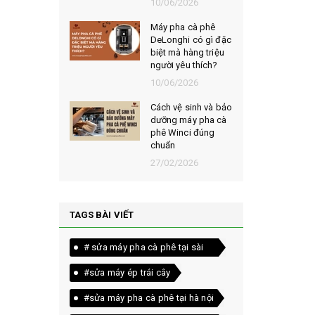
026
10/06/2026
t chọn mua
Máy pha cà phê
ạt rang
DeLonghi có gì đặc
m ngon,
biệt mà hàng triệu
người yêu thích?
026
10/06/2026
êu chí đánh
Cách vệ sinh và bảo
loại bột cà
dưỡng máy pha cà
yên chất
phê Winci đúng
chuẩn
026
27/02/2026
TAGS BÀI VIẾT
# sửa máy pha cà phê tại sài
gòn
#sửa máy ép trái cây
#sửa máy pha cà phê tại hà nội