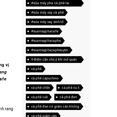
#sửa máy pha cà phê tai
quảng trị
#sửa máy xay cà phê
#sửa máy xay sinh tố
#suamayphacafe
#suamayphacaphe
#suamayphacapheuytin
9 điểm cần chú ý khi mở quán
ng vị
cà phê
cà phê
rang
cà phê capuchino
cafe
cà phê chồn
cà phê cu li
cà phê culi
cà phê đen
cà phê đen có giảm cân không
ình rang
cà phê giảm cân