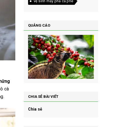
vệ sinh máy pha cà phê
QUẢNG CÁO
hững
lô cà
ng.
CHIA SẺ BÀI VIẾT
Chia sẻ