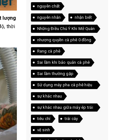
nguyên chất
nguyên nhân
nhận biết
 lượng
ộ, thời
Những Điều Chú Ý Khi Mở Quán
Cà Phê
nhượng quyền cà phê 0 đồng
Rang cà phê
Sai lầm khi bảo quản cà phê
Sai lầm thường gặp
Sử dụng máy pha cà phê hiệu
quả
sự khác nhau
sự khác nhau giữa máy ép trái
cây và máy xay sinh tố
tiêu chí
trái cây
vệ sinh