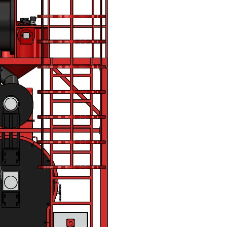
10/06/2026
10/06/2
Máy pha cà phê
Bí quyế
DeLonghi có gì đặc
cà phê h
biệt mà hàng triệu
mộc thơ
người yêu thích?
chuẩn vị
10/06/2026
10/06/2
Cách vệ sinh và bảo
Những ti
dưỡng máy pha cà
giá một 
phê Winci đúng
phê ngu
chuẩn
ngon
27/02/2026
10/06/2