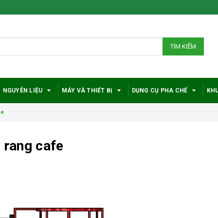
TÌM KIẾM
NGUYÊN LIỆU
MÁY VÀ THIẾT BỊ
DỤNG CỤ PHA CHẾ
KHU
fe
y rang cafe
Bí quyết chọn máy
Vì sao c
pha cà phê
robusta
DeLonghi phù hợp
được đá
với nhu cầu và ngân
trong gi
sách
phê?