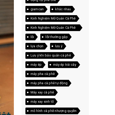
giamcan
khác nhau
Kinh Nghiệm Mở Quán Cà Phê
Kinh Nghiệm Mở Quán Cà Phê
Thực Tế
lỗi
lỗi thường gặp
lựa chọn
lưu ý
Lưu ý khi bảo quản cà phê
máy ép
máy ép trái cây
máy pha cà phê
máy pha cà phê tự động
Máy xay cà phê
máy xay sinh tố
mô hình cà phê nhượng quyền