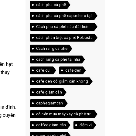
cách pha cà phê
cách pha cà phê capuchino tại
nhà
Cách pha cà phê nâu đá thơm
ngon ngay tại nhà
cách phân biệt cà phê Robusta
và Arabica
Cách rang cà phê
cách rang cà phê tại nhà
ên hạt
cafe culi
cafe đen
 thay
cafe đen có giảm cân không
cafe giảm cân
caphegiamcan
ia đình.
có nên mua máy xay cà phê tự
g xuyên
động
coffee giảm cân
đậm vị
dụng cụ pha chế