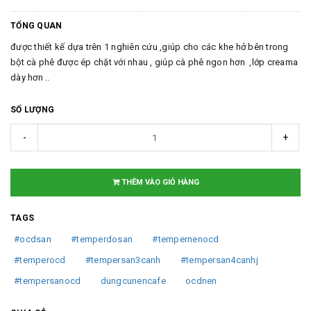
TỔNG QUAN
được thiết kế dựa trên 1 nghiên cứu ,giúp cho các khe hở bên trong
bột cà phê được ép chặt với nhau , giúp cà phê ngon hơn ,lớp creama
dày hơn ..
SỐ LƯỢNG
-
+
THÊM VÀO GIỎ HÀNG
TAGS
#ocdsan
#temperdosan
#tempernenocd
#temperocd
#tempersan3canh
#tempersan4canhj
#tempersanocd
dungcunencafe
ocdnen