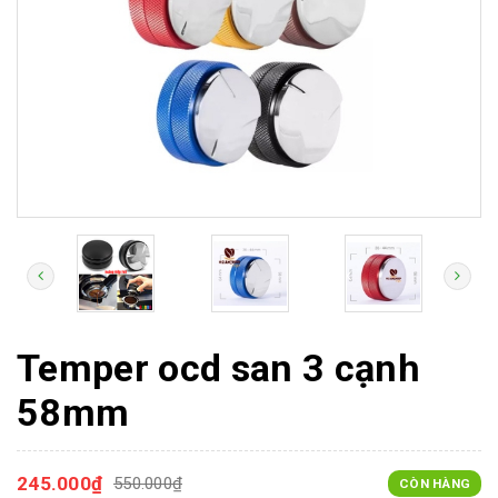
Temper ocd san 3 cạnh
58mm
245.000₫
550.000₫
CÒN HÀNG