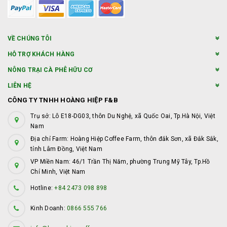
VỀ CHÚNG TÔI
HỖ TRỢ KHÁCH HÀNG
NÔNG TRẠI CÀ PHÊ HỮU CƠ
LIÊN HỆ
CÔNG TY TNHH HOÀNG HIỆP F&B
Trụ sở: Lô E18-DG03, thôn Du Nghệ, xã Quốc Oai, Tp.Hà Nội, Việt
Nam
Địa chỉ Farm: Hoàng Hiệp Coffee Farm, thôn đắk Sơn, xã Đắk Sắk,
tỉnh Lâm Đồng, Việt Nam
VP Miền Nam: 46/1 Trần Thị Năm, phường Trung Mỹ Tây, Tp.Hồ
Chí Minh, Việt Nam
Hotline:
+84 2473 098 898
Kinh Doanh:
0866 555 766