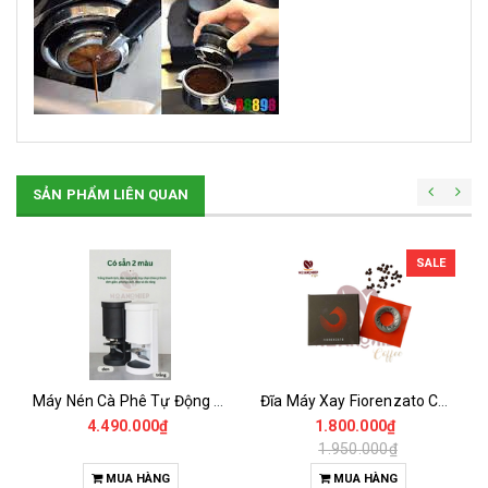
SẢN PHẨM LIÊN QUAN
SALE
Máy Nén Cà Phê Tự Động - Tamper Electric 58MM
Đĩa Máy Xay Fiorenzato Chính Hãng
4.490.000₫
1.800.000₫
1.950.000₫
MUA HÀNG
MUA HÀNG