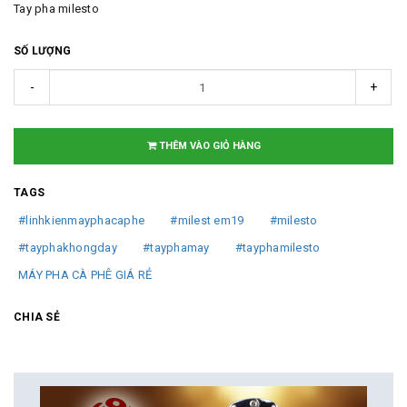
Tay pha milesto
SỐ LƯỢNG
-
+
THÊM VÀO GIỎ HÀNG
TAGS
#linhkienmayphacaphe
#milest em19
#milesto
#tayphakhongday
#tayphamay
#tayphamilesto
MÁY PHA CÀ PHÊ GIÁ RẺ
CHIA SẺ