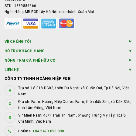
STK : 1889886666
Ngân Hàng MB PGD tây Hà Nội -chi nhánh Xuân Mai
VỀ CHÚNG TÔI
HỖ TRỢ KHÁCH HÀNG
NÔNG TRẠI CÀ PHÊ HỮU CƠ
LIÊN HỆ
CÔNG TY TNHH HOÀNG HIỆP F&B
Trụ sở: Lô E18-DG03, thôn Du Nghệ, xã Quốc Oai, Tp.Hà Nội, Việt
Nam
Địa chỉ Farm: Hoàng Hiệp Coffee Farm, thôn đắk Sơn, xã Đắk Sắk,
tỉnh Lâm Đồng, Việt Nam
VP Miền Nam: 46/1 Trần Thị Năm, phường Trung Mỹ Tây, Tp.Hồ
Chí Minh, Việt Nam
Hotline:
+84 2473 098 898