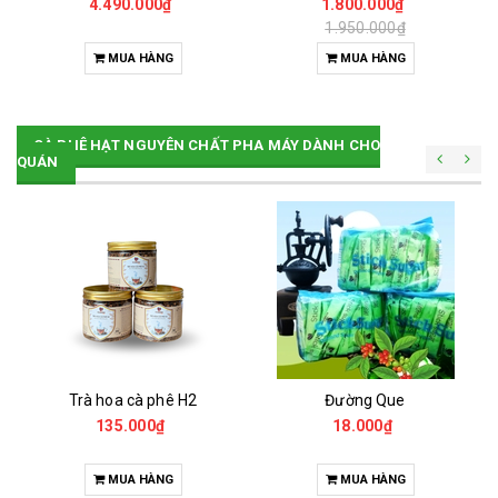
4.490.000₫
1.800.000₫
1.950.000₫
MUA HÀNG
MUA HÀNG
CÀ PHÊ HẠT NGUYÊN CHẤT PHA MÁY DÀNH CHO
QUÁN
Trà hoa cà phê H2
Đường Que
135.000₫
18.000₫
MUA HÀNG
MUA HÀNG