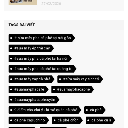
27/02/2026
TAGS BÀI VIẾT
# sửa máy pha cà phê tại sài gòn
#sửa máy ép trái cây
#sửa máy pha cà phê tại hà nội
#sửa máy pha cà phê tai quảng trị
#sửa máy xay cà phê
#sửa máy xay sinh tố
#suamayphacafe
#suamayphacaphe
#suamayphacapheuytin
9 điểm cần chú ý khi mở quán cà phê
cà phê
cà phê capuchino
cà phê chồn
cà phê cu li