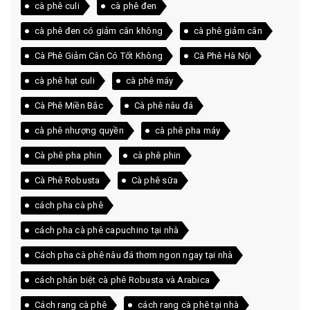
cà phê culi
cà phê đen
cà phê đen có giảm cân không
cà phê giảm cân
Cà Phê Giảm Cân Có Tốt Không
Cà Phê Hà Nội
cà phê hạt culi
cà phê máy
Cà Phê Miền Bắc
Cà phê nâu đá
cà phê nhượng quyền
cà phê pha máy
Cà phê pha phin
cà phê phin
Cà Phê Robusta
Cà phê sữa
cách pha cà phê
cách pha cà phê capuchino tại nhà
Cách pha cà phê nâu đá thơm ngon ngay tại nhà
cách phân biệt cà phê Robusta và Arabica
Cách rang cà phê
cách rang cà phê tại nhà