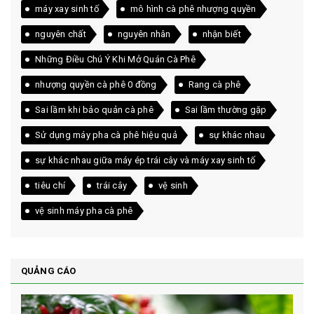
máy xay sinh tố
mô hình cà phê nhượng quyền
nguyên chất
nguyên nhân
nhận biết
Những Điều Chú Ý Khi Mở Quán Cà Phê
nhượng quyền cà phê 0 đồng
Rang cà phê
Sai lầm khi bảo quản cà phê
Sai lầm thường gặp
Sử dụng máy pha cà phê hiệu quả
sự khác nhau
sự khác nhau giữa máy ép trái cây và máy xay sinh tố
tiêu chí
trái cây
vệ sinh
vệ sinh máy pha cà phê
QUẢNG CÁO