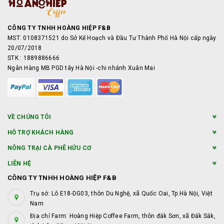
CÔNG TY TNHH HOÀNG HIỆP F&B
MST: 0108371521 do Sở Kế Hoạch và Đầu Tư Thành Phố Hà Nội cấp ngày
20/07/2018
STK : 1889886666
Ngân Hàng MB PGD tây Hà Nội -chi nhánh Xuân Mai
VỀ CHÚNG TÔI
HỖ TRỢ KHÁCH HÀNG
NÔNG TRẠI CÀ PHÊ HỮU CƠ
LIÊN HỆ
CÔNG TY TNHH HOÀNG HIỆP F&B
Trụ sở: Lô E18-DG03, thôn Du Nghệ, xã Quốc Oai, Tp.Hà Nội, Việt
Nam
Địa chỉ Farm: Hoàng Hiệp Coffee Farm, thôn đắk Sơn, xã Đắk Sắk,