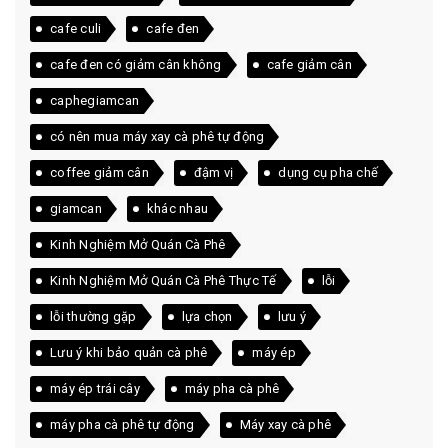
cafe culi
cafe đen
cafe đen có giảm cân không
cafe giảm cân
caphegiamcan
có nên mua máy xay cà phê tự động
coffee giảm cân
đậm vị
dụng cụ pha chế
giamcan
khác nhau
Kinh Nghiệm Mở Quán Cà Phê
Kinh Nghiệm Mở Quán Cà Phê Thực Tế
lỗi
lỗi thường gặp
lựa chọn
lưu ý
Lưu ý khi bảo quản cà phê
máy ép
máy ép trái cây
máy pha cà phê
máy pha cà phê tự động
Máy xay cà phê