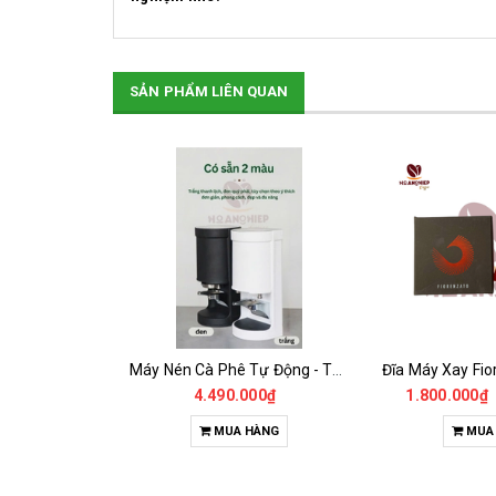
SẢN PHẨM LIÊN QUAN
SALE
Điện Trở Đốt Nóng Bằng Đồng Máy Pha Rancilio 1Gr
Máy Nén Cà Phê Tự Động - Tamper Electric 58MM
2.585.000₫
4.490.000₫
1.800.000₫
HÀNG
MUA HÀNG
MUA