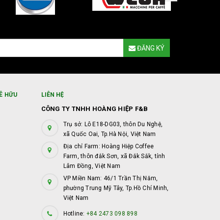
ĐĂNG KÝ
Ê HỮU
LIÊN HỆ
CÔNG TY TNHH HOÀNG HIỆP F&B
Trụ sở: Lô E18-DG03, thôn Du Nghệ,
xã Quốc Oai, Tp.Hà Nội, Việt Nam
Địa chỉ Farm: Hoàng Hiệp Coffee
Farm, thôn đắk Sơn, xã Đắk Sắk, tỉnh
Lâm Đồng, Việt Nam
VP Miền Nam: 46/1 Trần Thị Năm,
phường Trung Mỹ Tây, Tp.Hồ Chí Minh,
Việt Nam
Hotline:
+84 2473 098 898