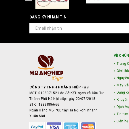
ĐĂNG KÝ NHẬN TIN
VỀ CHÚN
Trang 
Giới thi
Nguyên
Máy Và 
CÔNG TY TNHH HOÀNG HIỆP F&B
Dụng c
MST: 0108371521 do Sở Kế Hoạch và Đầu Tư
Thành Phố Hà Nội cấp ngày 20/07/2018
Khuyến
STK : 1889886666
Dịch V
Ngân Hàng MB PGD tây Hà Nội -chi nhánh
Tin tức
Xuân Mai
Liên hệ