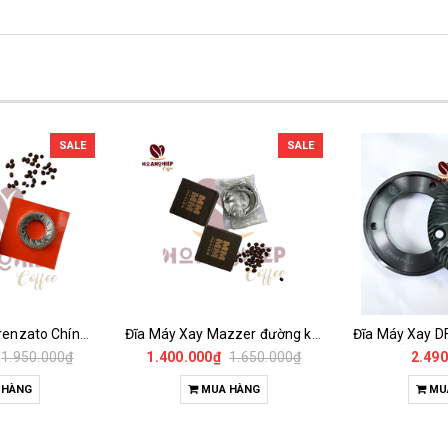
SALE
SALE
Đĩa Máy Xay Fiorenzato Chính Hãng
Đĩa Máy Xay Mazzer đường kính 64mm Chính Hãng
1.950.000₫
1.400.000₫
1.650.000₫
2.490
 HÀNG
MUA HÀNG
MU