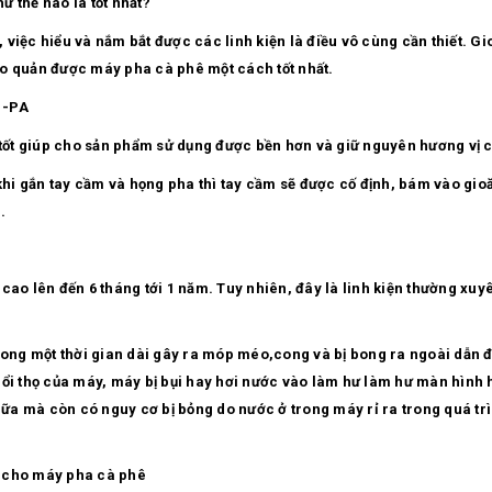
thế nào là tốt nhất?
việc hiểu và nắm bắt được các linh kiện là điều vô cùng cần thiết. G
ảo quản được máy pha cà phê một cách tốt nhất.
1-PA
 tốt giúp cho sản phẩm sử dụng được bền hơn và giữ nguyên hương vị c
i gắn tay cầm và họng pha thì tay cầm sẽ được cố định, bám vào gioăn
.
ên đến 6 tháng tới 1 năm. Tuy nhiên, đây là linh kiện thường xuyên t
trong một thời gian dài gây ra móp méo,cong và bị bong ra ngoài dẫn
uổi thọ của máy, máy bị bụi hay hơi nước vào làm hư làm hư màn hình
hữa mà còn có nguy cơ bị bỏng do nước ở trong máy rỉ ra trong quá trì
cho máy pha cà phê