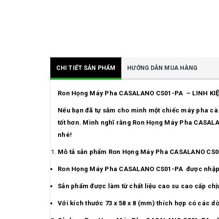
CHI TIẾT SẢN PHẨM
HƯỚNG DẪN MUA HÀNG
Ron Họng Máy Pha CASALANO CS01-PA – LINH KI
Nếu bạn đã tự sắm cho mình một chiếc máy pha cà 
tốt hơn. Mình nghĩ rằng
Ron Họng Máy Pha CASALANO 
nhé!
Mô tả sản phẩm
Ron Họng Máy Pha CASALANO CS01
Ron Họng Máy Pha CASALANO CS01-PA được nhập kh
Sản phẩm được làm từ chất liệu cao su cao cấp chịu 
Với kích thước 73 x 58 x 8 (mm) thích hợp có các 