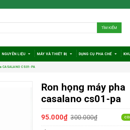
TÌM KIẾM
NGUYÊN LIỆU
MÁY VÀ THIẾT BỊ
DỤNG CỤ PHA CHẾ
KHU
ha CASALANO CS01-PA
Ron họng máy pha
casalano cs01-pa
95.000₫
300.000₫
CÒ