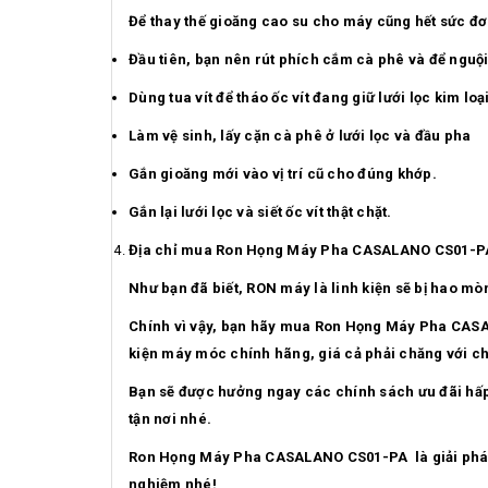
Để thay thế gioăng cao su cho máy cũng hết sức đơ
Đầu tiên, bạn nên rút phích cắm cà phê và để nguộ
Dùng tua vít để tháo ốc vít đang giữ lưới lọc kim lo
Làm vệ sinh, lấy cặn cà phê ở lưới lọc và đầu pha
Gắn gioăng mới vào vị trí cũ cho đúng khớp.
Gắn lại lưới lọc và siết ốc vít thật chặt.
Địa chỉ mua
Ron Họng Máy Pha CASALANO CS01-PA
Như bạn đã biết, RON máy là linh kiện sẽ bị hao mò
Chính vì vậy, bạn hãy mua
Ron Họng Máy Pha CASALA
kiện máy móc chính hãng, giá cả phải chăng với chấ
Bạn sẽ được hưởng ngay các chính sách ưu đãi hấp 
tận nơi nhé.
Ron Họng Máy Pha CASALANO CS01-PA là giải pháp t
nghiệm nhé!