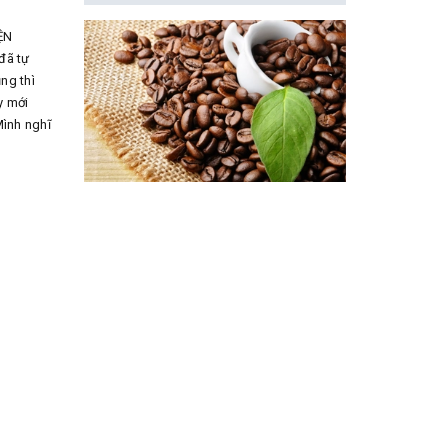
ỆN
đã tự
ng thì
y mới
Mình nghĩ
o