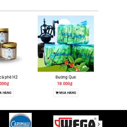
 cà phê H2
Đường Que
000₫
18.000₫
65
A HÀNG
MUA HÀNG
T