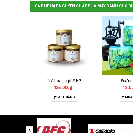
CÀ PHÊ HẠT NGUYÊN CHẤT PHA MÁY DÀNH CHO Q
Cà Phê Đặc Sản Robusta - Fine Robusta Anaerobic
Trà hoa cà phê H2
Đườn
0₫
135.000₫
18.0
HỌN
MUA HÀNG
MUA