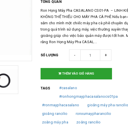
TỔNG QUAN
Ron Họng Máy Pha CASALANO CS01-PA – LINH KI
KHÔNG THỂ THIẾU CHO MÁY PHA CÀ PHÊ Nếu bạn 
sắm cho mình một chiếc máy pha cà phê chuyên dụ
trong quá trình sử dụng máy, việc thường xuyên tha
gioăng giúp cho việc bảo quản máy được tốt hơn. 
rằng Ron Họng Máy Pha CASAL...
-
+
SỐ LƯỢNG
THÊM VÀO GIỎ HÀNG
#casalano
TAGS
#ronhongmayphacasalanocs01pa
#ronmayphacasalano
gioăng máy pha rancili
gioăng rancilio
ronxumaypharancilio
zoăng máy pha
zoăng rancilio