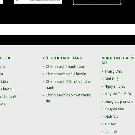
G TÔI
HỖ TRỢ KHÁCH HÀNG
NÔNG TRẠI CÀ PH
CƠ
Chủ
Chính sách thanh toán
Trang Chủ
ệu
Chính sách vận chuyển
Giới thiệu
 Liệu
Chính sách đổi trả và bảo
Nguyên Liệu
hành
Thiết Bị
Máy Và Thiết Bị
Chính sách bảo mật thông
ụ pha chế
tin
Dụng cụ pha chế
 Mại
Khuyến Mại
ụ
Dịch Vụ
Tin tức
Liên hệ