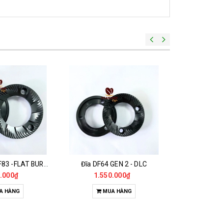
Đĩa Máy Xay DF83 -FLAT BURR DLC 83MM
Đĩa DF64 GEN 2 - DLC
.000₫
1.550.000₫
68
A HÀNG
MUA HÀNG
M