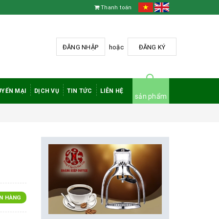
Thanh toán
ĐĂNG NHẬP
hoặc
ĐĂNG KÝ
YẾN MẠI
DỊCH VỤ
TIN TỨC
LIÊN HỆ
sản phẩm
N HÀNG