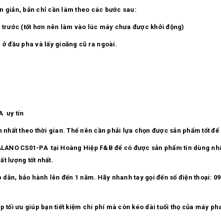
n giản, bản chỉ cần làm theo các bước sau:
i trước (tốt hơn nên làm vào lúc máy chưa được khởi động)
ại ở đầu pha và lấy gioăng cũ ra ngoài.
 uy tín
n nhất theo thời gian. Thế nên cần phải lựa chọn được sản phẩm tốt để
NO CS01-PA tại Hoàng Hiệp F&B để có được sản phẩm tin dùng nhất. 
t lượng tốt nhất.
dẫn, bảo hành lên đến 1 năm. Hãy nhanh tay gọi đến số điện thoại: 0
ối ưu giúp bạn tiết kiệm chi phí mà còn kéo dài tuổi thọ của máy ph