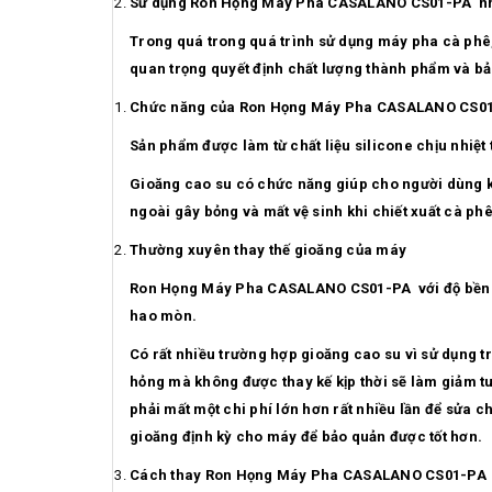
Sử dụng
Ron Họng Máy Pha CASALANO CS01-PA như 
Trong quá trong quá trình sử dụng máy pha cà phê, 
quan trọng quyết định chất lượng thành phẩm và b
Chức năng của
Ron Họng Máy Pha CASALANO CS0
Sản phẩm được làm từ chất liệu silicone chịu nhiệt
Gioăng cao su có chức năng giúp cho người dùng kh
ngoài gây bỏng và mất vệ sinh khi chiết xuất cà phê
Thường xuyên thay thế gioăng của máy
Ron Họng Máy Pha CASALANO CS01-PA với độ bền cao l
hao mòn.
Có rất nhiều trường hợp gioăng cao su vì sử dụng 
hỏng mà không được thay kế kịp thời sẽ làm giảm t
phải mất một chi phí lớn hơn rất nhiều lần để sửa c
gioăng định kỳ cho máy để bảo quản được tốt hơn.
Cách thay
Ron Họng Máy Pha CASALANO CS01-PA 