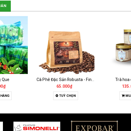
UÁN
g Que
Cà Phê Đặc Sản Robusta - Fine Robusta Anaerobic
Trà hoa
00₫
65.000₫
135.
 HÀNG
TUỲ CHỌN
MU