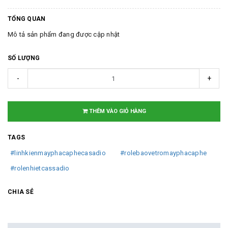
TỔNG QUAN
Mô tả sản phẩm đang được cập nhật
SỐ LƯỢNG
-
+
THÊM VÀO GIỎ HÀNG
TAGS
#linhkienmayphacaphecasadio
#rolebaovetromayphacaphe
#rolenhietcassadio
CHIA SẺ