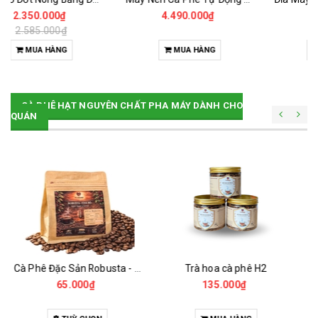
4.490.000₫
1.800.000₫
1.950.000₫
MUA HÀNG
MUA HÀNG
CÀ PHÊ HẠT NGUYÊN CHẤT PHA MÁY DÀNH CHO
QUÁN
Trà hoa cà phê H2
Đường Que
135.000₫
18.000₫