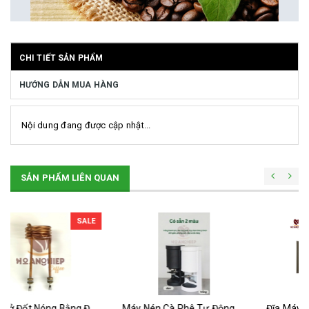
CHI TIẾT SẢN PHẨM
HƯỚNG DẪN MUA HÀNG
Nội dung đang được cập nhật...
SẢN PHẨM LIÊN QUAN
SALE
Máy Nén Cà Phê Tự Động - Tamper Electric 58MM
Đĩa Máy Xay Fiorenzato Chính Hãng