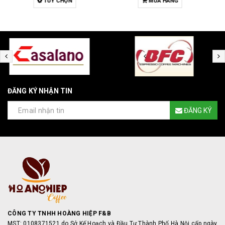
MUA HÀNG
MUA HÀNG
ĐĂNG KÝ NHẬN TIN
ĐĂNG KÝ
CÔNG TY TNHH HOÀNG HIỆP F&B
MST: 0108371521 do Sở Kế Hoạch và Đầu Tư Thành Phố Hà Nội cấp ngày