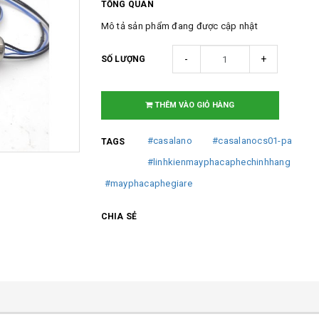
TỔNG QUAN
Mô tả sản phẩm đang được cập nhật
-
+
SỐ LƯỢNG
THÊM VÀO GIỎ HÀNG
#casalano
#casalanocs01-pa
TAGS
#linhkienmayphacaphechinhhang
#mayphacaphegiare
CHIA SẺ