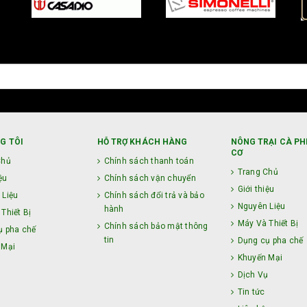
G TÔI
HỖ TRỢ KHÁCH HÀNG
NÔNG TRẠI CÀ PH
CƠ
Chủ
Chính sách thanh toán
Trang Chủ
ệu
Chính sách vận chuyển
Giới thiệu
 Liệu
Chính sách đổi trả và bảo
Nguyên Liệu
hành
Thiết Bị
Máy Và Thiết Bị
Chính sách bảo mật thông
ụ pha chế
tin
Dụng cụ pha chế
 Mại
Khuyến Mại
ụ
Dịch Vụ
Tin tức