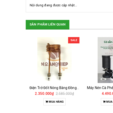
Nội dung đang được cập nhật...
SẢN PHẨM LIÊN QUAN
SALE
Điện Trở Đốt Nóng Bằng Đồng Máy Pha Rancilio 1Gr
Máy Nén Cà Phê Tự Động - Tamper Electric 58MM
2.585.000₫
4.490.000₫
1.800.000₫
HÀNG
MUA HÀNG
MUA