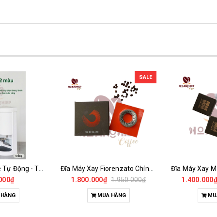
SALE
SALE
Đĩa Máy Xay Fiorenzato Chính Hãng
Đĩa Máy Xay Mazzer đường kính 64mm Chính Hãng
1.950.000₫
1.400.000₫
1.650.000₫
2.490
 HÀNG
MUA HÀNG
MU