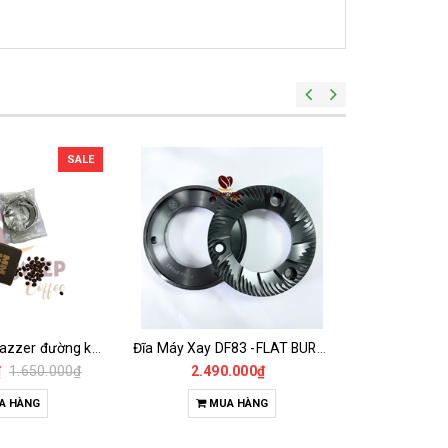
Đĩa Máy Xay DF83 -FLAT BURR DLC 83MM
Đĩa DF64 GEN 2 - DLC
.000₫
1.550.000₫
68
A HÀNG
MUA HÀNG
M