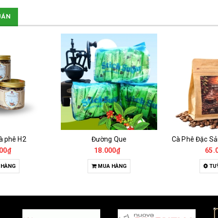
UÁN
g Que
Cà Phê Đặc Sản Robusta - Fine Robusta Anaerobic
Trà hoa
00₫
65.000₫
135.
 HÀNG
TUỲ CHỌN
MU