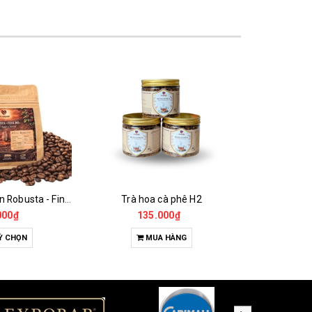
 cà phê H2
Đường Que
000₫
18.000₫
65
A HÀNG
MUA HÀNG
T