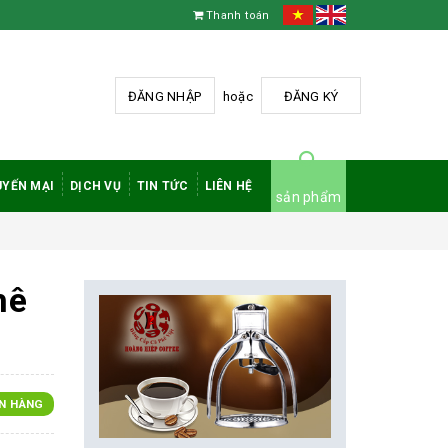
Thanh toán
ĐĂNG NHẬP
hoặc
ĐĂNG KÝ
YẾN MẠI
DỊCH VỤ
TIN TỨC
LIÊN HỆ
sản phẩm
hê
N HÀNG