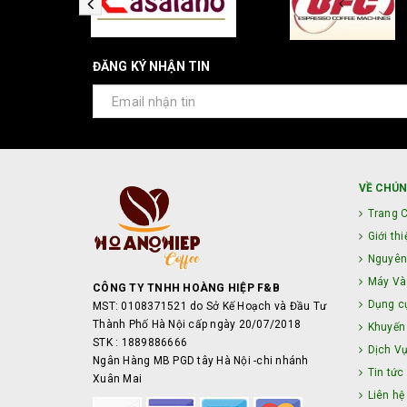
ĐĂNG KÝ NHẬN TIN
VỀ CHÚN
Trang 
Giới thi
Nguyên
Máy Và 
CÔNG TY TNHH HOÀNG HIỆP F&B
Dụng c
MST: 0108371521 do Sở Kế Hoạch và Đầu Tư
Thành Phố Hà Nội cấp ngày 20/07/2018
Khuyến
STK : 1889886666
Dịch V
Ngân Hàng MB PGD tây Hà Nội -chi nhánh
Tin tức
Xuân Mai
Liên hệ