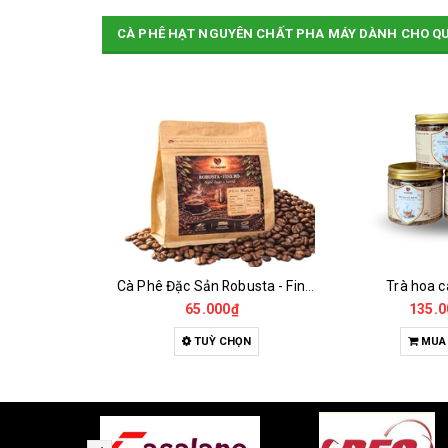
CÀ PHÊ HẠT NGUYÊN CHẤT PHA MÁY DÀNH CHO Q
Cà Phê Đặc Sản Robusta - Fine Robusta Anaerobic
Trà hoa cà phê H2
Đườn
0₫
135.000₫
18.0
HỌN
MUA HÀNG
MUA