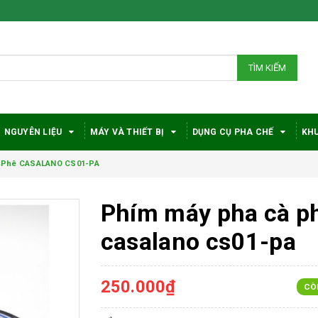
TÌM KIẾM
NGUYÊN LIỆU
MÁY VÀ THIẾT BỊ
DỤNG CỤ PHA CHẾ
KHU
 Phê CASALANO CS01-PA
Phím máy pha cà p
casalano cs01-pa
250.000₫
CÒ