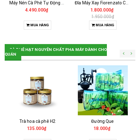
Máy Nén Cà Phê Tự Động - Tamper Electric 58MM
Đĩa Máy Xay Fiorenzato Chính Hãng
4.490.000₫
1.800.000₫
1.950.000₫
MUA HÀNG
MUA HÀNG
CÀ PHÊ HẠT NGUYÊN CHẤT PHA MÁY DÀNH CHO
QUÁN
Trà hoa cà phê H2
Đường Que
135.000₫
18.000₫