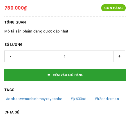
780.000₫
CÒN HÀNG
TỔNG QUAN
Mô tả sản phẩm đang được cập nhật
SỐ LƯỢNG
-
+
THÊM VÀO GIỎ HÀNG
TAGS
#opbaovemanhinhmayxaycaphe
#jx600ad
#h2onderman
CHIA SẺ