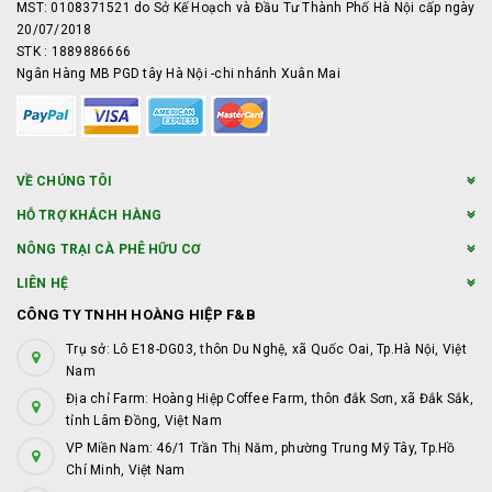
MST: 0108371521 do Sở Kế Hoạch và Đầu Tư Thành Phố Hà Nội cấp ngày
20/07/2018
STK : 1889886666
Ngân Hàng MB PGD tây Hà Nội -chi nhánh Xuân Mai
VỀ CHÚNG TÔI
HỖ TRỢ KHÁCH HÀNG
NÔNG TRẠI CÀ PHÊ HỮU CƠ
LIÊN HỆ
CÔNG TY TNHH HOÀNG HIỆP F&B
Trụ sở: Lô E18-DG03, thôn Du Nghệ, xã Quốc Oai, Tp.Hà Nội, Việt
Nam
Địa chỉ Farm: Hoàng Hiệp Coffee Farm, thôn đắk Sơn, xã Đắk Sắk,
tỉnh Lâm Đồng, Việt Nam
VP Miền Nam: 46/1 Trần Thị Năm, phường Trung Mỹ Tây, Tp.Hồ
Chí Minh, Việt Nam