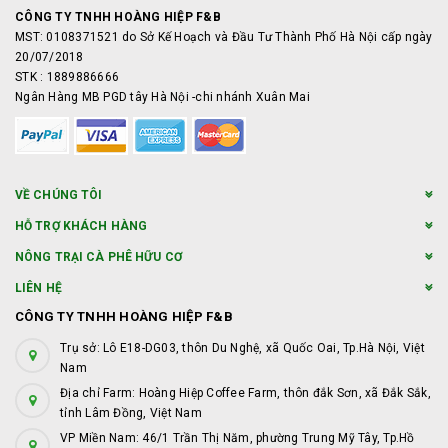
CÔNG TY TNHH HOÀNG HIỆP F&B
MST: 0108371521 do Sở Kế Hoạch và Đầu Tư Thành Phố Hà Nội cấp ngày
20/07/2018
STK : 1889886666
Ngân Hàng MB PGD tây Hà Nội -chi nhánh Xuân Mai
VỀ CHÚNG TÔI
HỖ TRỢ KHÁCH HÀNG
NÔNG TRẠI CÀ PHÊ HỮU CƠ
LIÊN HỆ
CÔNG TY TNHH HOÀNG HIỆP F&B
Trụ sở: Lô E18-DG03, thôn Du Nghệ, xã Quốc Oai, Tp.Hà Nội, Việt
Nam
Địa chỉ Farm: Hoàng Hiệp Coffee Farm, thôn đắk Sơn, xã Đắk Sắk,
tỉnh Lâm Đồng, Việt Nam
VP Miền Nam: 46/1 Trần Thị Năm, phường Trung Mỹ Tây, Tp.Hồ