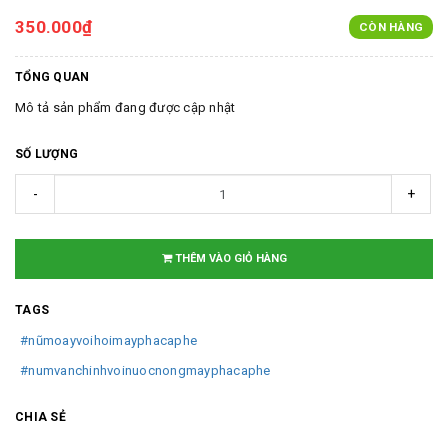
350.000₫
CÒN HÀNG
TỔNG QUAN
Mô tả sản phẩm đang được cập nhật
SỐ LƯỢNG
-
+
THÊM VÀO GIỎ HÀNG
TAGS
#nũmoayvoihoimayphacaphe
#numvanchinhvoinuocnongmayphacaphe
CHIA SẺ