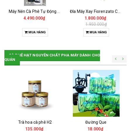
Máy Nén Cà Phê Tự Động - Tamper Electric 58MM
Đĩa Máy Xay Fiorenzato Chính Hãng
4.490.000₫
1.800.000₫
1.950.000₫
MUA HÀNG
MUA HÀNG
CÀ PHÊ HẠT NGUYÊN CHẤT PHA MÁY DÀNH CHO
QUÁN
Trà hoa cà phê H2
Đường Que
135.000₫
18.000₫