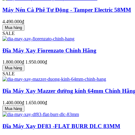
Máy Nén Cà Phê Tự Động - Tamper Electric 58MM
4.490.000₫
Mua hàng
SALE
Đĩa Máy Xay Fiorenzato Chính Hãng
1.800.000₫
1.950.000₫
Mua hàng
SALE
Đĩa Máy Xay Mazzer đường kính 64mm Chính Hãn
1.400.000₫
1.650.000₫
Mua hàng
Đĩa Máy Xay DF83 -FLAT BURR DLC 83MM