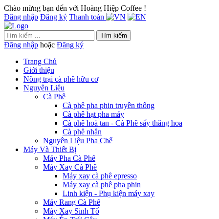
Chào mừng bạn đến với Hoàng Hiệp Coffee !
Đăng nhập
Đăng ký
Thanh toán
Tìm kiếm
Đăng nhập
hoặc
Đăng ký
Trang Chủ
Giới thiệu
Nông trại cà phê hữu cơ
Nguyên Liệu
Cà Phê
Cà phê pha phin truyền thống
Cà phê hạt pha máy
Cà phê hoà tan - Cà Phê sấy thăng hoa
Cà phê nhân
Nguyên Liệu Pha Chế
Máy Và Thiết Bị
Máy Pha Cà Phê
Máy Xay Cà Phê
Máy xay cà phê epresso
Máy xay cà phê pha phin
Linh kiện - Phụ kiện máy xay
Máy Rang Cà Phê
Máy Xay Sinh Tố