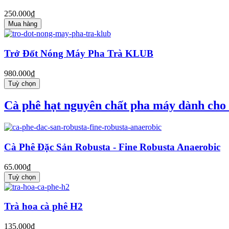
250.000₫
Mua hàng
Trở Đốt Nóng Máy Pha Trà KLUB
980.000₫
Tuỳ chọn
Cà phê hạt nguyên chất pha máy dành cho
Cà Phê Đặc Sản Robusta - Fine Robusta Anaerobic
65.000₫
Tuỳ chọn
Trà hoa cà phê H2
135.000₫