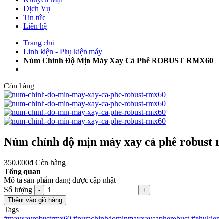
Dịch Vụ
Tin tức
Liên hệ
Trang chủ
Linh kiện - Phụ kiện máy
Núm Chỉnh Độ Mịn Máy Xay Cà Phê ROBUST RMX60
Còn hàng
Núm chỉnh độ mịn máy xay cà phê robust
350.000₫
Còn hàng
Tổng quan
Mô tả sản phẩm đang được cập nhật
Số lượng
-
+
Thêm vào giỏ hàng
Tags
#mayxayrobustrmx60
#numchinhdominmayxaycapherobust
#phukie