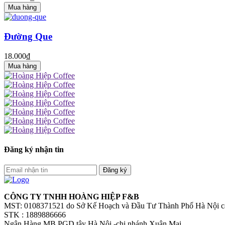
Mua hàng
Đường Que
18.000₫
Mua hàng
Đăng ký nhận tin
Đăng ký
CÔNG TY TNHH HOÀNG HIỆP F&B
MST: 0108371521 do Sở Kế Hoạch và Đầu Tư Thành Phố Hà Nội c
STK : 1889886666
Ngân Hàng MB PGD tây Hà Nội -chi nhánh Xuân Mai