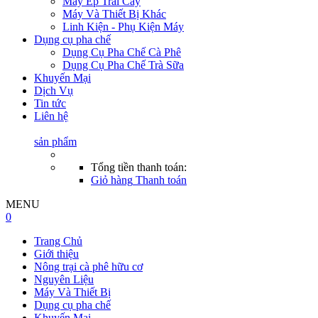
Máy Ép Trái Cây
Máy Và Thiết Bị Khác
Linh Kiện - Phụ Kiện Máy
Dụng cụ pha chế
Dụng Cụ Pha Chế Cà Phê
Dụng Cụ Pha Chế Trà Sữa
Khuyến Mại
Dịch Vụ
Tin tức
Liên hệ
sản phẩm
Tổng tiền thanh toán:
Giỏ hàng
Thanh toán
MENU
0
Trang Chủ
Giới thiệu
Nông trại cà phê hữu cơ
Nguyên Liệu
Máy Và Thiết Bị
Dụng cụ pha chế
Khuyến Mại