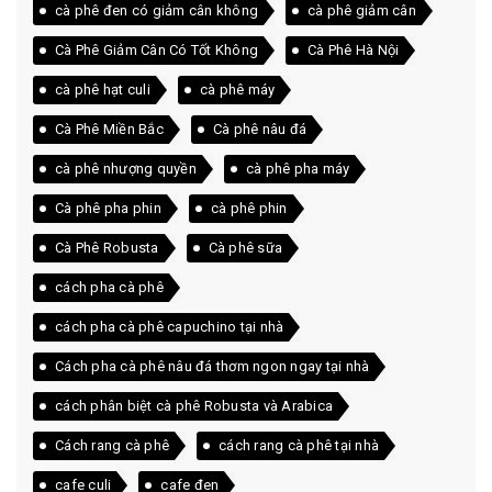
cà phê đen có giảm cân không
cà phê giảm cân
Cà Phê Giảm Cân Có Tốt Không
Cà Phê Hà Nội
cà phê hạt culi
cà phê máy
Cà Phê Miền Bắc
Cà phê nâu đá
cà phê nhượng quyền
cà phê pha máy
Cà phê pha phin
cà phê phin
Cà Phê Robusta
Cà phê sữa
cách pha cà phê
cách pha cà phê capuchino tại nhà
Cách pha cà phê nâu đá thơm ngon ngay tại nhà
cách phân biệt cà phê Robusta và Arabica
Cách rang cà phê
cách rang cà phê tại nhà
cafe culi
cafe đen