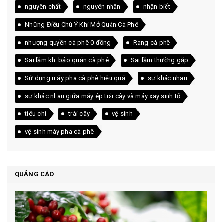
nguyên chất
nguyên nhân
nhận biết
Những Điều Chú Ý Khi Mở Quán Cà Phê
nhượng quyền cà phê 0 đồng
Rang cà phê
Sai lầm khi bảo quản cà phê
Sai lầm thường gặp
Sử dụng máy pha cà phê hiệu quả
sự khác nhau
sự khác nhau giữa máy ép trái cây và máy xay sinh tố
tiêu chí
trái cây
vệ sinh
vệ sinh máy pha cà phê
QUẢNG CÁO