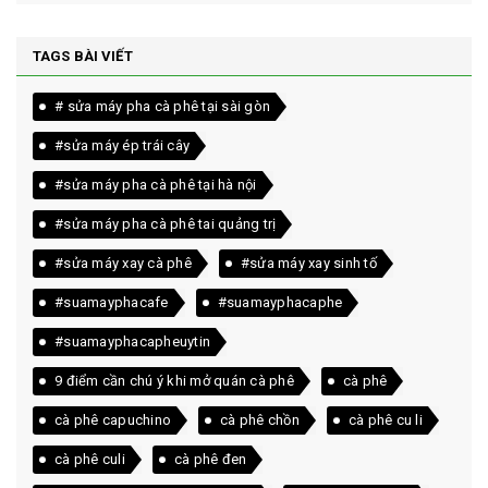
TAGS BÀI VIẾT
# sửa máy pha cà phê tại sài gòn
#sửa máy ép trái cây
#sửa máy pha cà phê tại hà nội
#sửa máy pha cà phê tai quảng trị
#sửa máy xay cà phê
#sửa máy xay sinh tố
#suamayphacafe
#suamayphacaphe
#suamayphacapheuytin
9 điểm cần chú ý khi mở quán cà phê
cà phê
cà phê capuchino
cà phê chồn
cà phê cu li
cà phê culi
cà phê đen