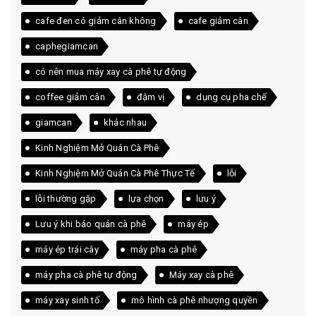
cafe đen có giảm cân không
cafe giảm cân
caphegiamcan
có nên mua máy xay cà phê tự động
coffee giảm cân
đậm vị
dụng cụ pha chế
giamcan
khác nhau
Kinh Nghiệm Mở Quán Cà Phê
Kinh Nghiệm Mở Quán Cà Phê Thực Tế
lỗi
lỗi thường gặp
lựa chọn
lưu ý
Lưu ý khi bảo quản cà phê
máy ép
máy ép trái cây
máy pha cà phê
máy pha cà phê tự động
Máy xay cà phê
máy xay sinh tố
mô hình cà phê nhượng quyền