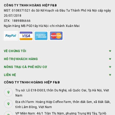
CÔNG TY TNHH HOÀNG HIỆP F&B
MST: 0108371521 do Sở Kế Hoạch và Đầu Tư Thành Phố Hà Nội cấp ngày
20/07/2018
STK : 1889886666
Ngân Hàng MB PGD tây Hà Nội -chi nhánh Xuân Mai
VỀ CHÚNG TÔI
HỖ TRỢ KHÁCH HÀNG
NÔNG TRẠI CÀ PHÊ HỮU CƠ
LIÊN HỆ
CÔNG TY TNHH HOÀNG HIỆP F&B
Trụ sở: Lô E18-DG03, thôn Du Nghệ, xã Quốc Oai, Tp.Hà Nội, Việt
Nam
Địa chỉ Farm: Hoàng Hiệp Coffee Farm, thôn đắk Sơn, xã Đắk Sắk,
tỉnh Lâm Đồng, Việt Nam
VP Miền Nam: 46/1 Trần Thị Năm, phường Trung Mỹ Tây, Tp.Hồ