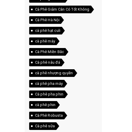
Cà Phê Giảm Cân Có Tốt Không
Cà Phê Hà Nội
cà phê hạt culi
cà phê máy
Cà Phê Miền Bắc
Cà phê nâu đá
cà phê nhượng quyền
cà phê pha máy
Cà phê pha phin
cà phê phin
Cà Phê Robusta
Cà phê sữa