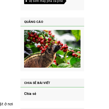
vệ sinh máy pha cà phê
QUẢNG CÁO
CHIA SẺ BÀI VIẾT
Chia sẻ
ặt ở nơi