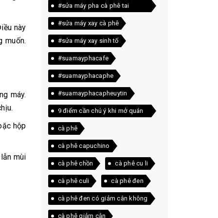
#sửa máy pha cà phê tai
quảng trị
#sửa máy xay cà phê
Điều này
g muốn.
#sửa máy xay sinh tố
#suamayphacafe
#suamayphacaphe
#suamayphacapheuytin
ong máy.
hịu.
9 điểm cần chú ý khi mở quán
cà phê
hoặc hộp
cà phê
cà phê capuchino
 lẫn mùi
cà phê chồn
cà phê cu li
cà phê culi
cà phê đen
cà phê đen có giảm cân không
cà phê giảm cân