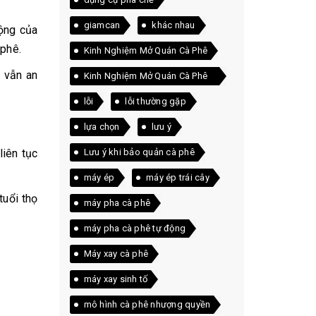
giamcan
khác nhau
động của
 phê.
Kinh Nghiệm Mở Quán Cà Phê
à vẫn an
Kinh Nghiệm Mở Quán Cà Phê
Thực Tế
lỗi
lỗi thường gặp
lựa chọn
lưu ý
liên tục
Lưu ý khi bảo quản cà phê
máy ép
máy ép trái cây
tuổi thọ
máy pha cà phê
máy pha cà phê tự động
Máy xay cà phê
máy xay sinh tố
mô hình cà phê nhượng quyền