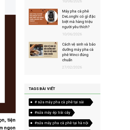
026
10/06/2026
t chọn mua
Máy pha cà phê
ạt rang
DeLonghi có gì đặc
m ngon,
biệt mà hàng triệu
người yêu thích?
026
10/06/2026
êu chí đánh
Cách vệ sinh và bảo
loại bột cà
dưỡng máy pha cà
yên chất
phê Winci đúng
chuẩn
026
27/02/2026
TAGS BÀI VIẾT
# sửa máy pha cà phê tại sài
gòn
#sửa máy ép trái cây
ọn, tiện
#sửa máy pha cà phê tại hà nội
ơm ngon