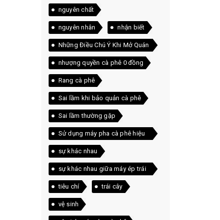
nguyên chất
nguyên nhân
nhận biết
Những Điều Chú Ý Khi Mở Quán
Cà Phê
nhượng quyền cà phê 0 đồng
Rang cà phê
Sai lầm khi bảo quản cà phê
Sai lầm thường gặp
Sử dụng máy pha cà phê hiệu
quả
sự khác nhau
sự khác nhau giữa máy ép trái
cây và máy xay sinh tố
tiêu chí
trái cây
vệ sinh