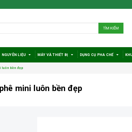
TÌM KIẾM
NGUYÊN LIỆU
MÁY VÀ THIẾT BỊ
DỤNG CỤ PHA CHẾ
KHU
 luôn bền đẹp
phê mini luôn bền đẹp
Bí quyết chọn máy
Vì sao c
pha cà phê
robusta
DeLonghi phù hợp
được đá
với nhu cầu và ngân
trong gi
sách
phê?