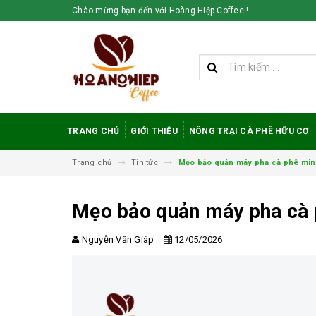
Chào mừng bạn đến với Hoàng Hiệp Coffee !
TRANG CHỦ
GIỚI THIỆU
NÔNG TRẠI CÀ PHÊ HỮU CƠ
Trang chủ
Tin tức
Mẹo bảo quản máy pha cà phê mini
Mẹo bảo quản máy pha cà 
Nguyễn Văn Giáp
12/05/2026
Vì sao cà phê
robusta rang mộc
được đánh giá cao
trong giới sành cà
phê?