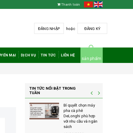
Thanh toán
ĐĂNG NHẬP
hoặc
ĐĂNG KÝ
YẾN MẠI
DỊCH VỤ
TIN TỨC
LIÊN HỆ
sản phẩm
TIN TỨC NỔI BẬT TRONG
TUẦN
à phê
Bí quyết chọn máy
 rang mộc
pha cà phê
nh giá cao
DeLonghi phù hợp
ới sành cà
với nhu cầu và ngân
sách