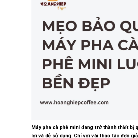
10/06/2026
Bí quyết chọn mua
cà phê hạt rang
mộc thơm ngon,
chuẩn vị
10/06/2026
Những tiêu chí đánh
giá một loại bột cà
phê nguyên chất
ngon
10/06/2026
Máy pha cà phê mini đang trở thành thiết bị q
lợi và dễ sử dụng. Chỉ với vài thao tác đơn 