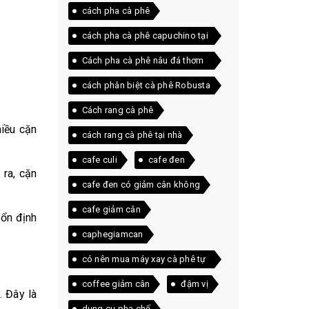
cách pha cà phê
cách pha cà phê capuchino tại
nhà
Cách pha cà phê nâu đá thơm
ngon ngay tại nhà
cách phân biệt cà phê Robusta
và Arabica
Cách rang cà phê
hiều cặn
cách rang cà phê tại nhà
cafe culi
cafe đen
 ra, cặn
cafe đen có giảm cân không
cafe giảm cân
 ổn định
caphegiamcan
có nên mua máy xay cà phê tự
động
coffee giảm cân
đậm vị
. Đây là
dụng cụ pha chế