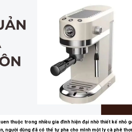
10/06/2026
10/06/2
Máy pha cà phê
Bí quyế
DeLonghi có gì đặc
cà phê h
biệt mà hàng triệu
mộc thơ
người yêu thích?
chuẩn vị
10/06/2026
10/06/2
Cách vệ sinh và bảo
Những ti
dưỡng máy pha cà
giá một 
phê Winci đúng
phê ngu
chuẩn
ngon
27/02/2026
10/06/2
uen thuộc trong nhiều gia đình hiện đại nhờ thiết kế nhỏ g
giản, người dùng đã có thể tự pha cho mình một ly cà phê th