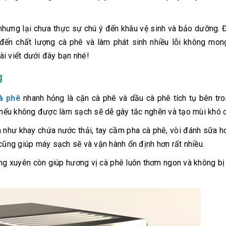
hưng lại chưa thực sự chú ý đến khâu vệ sinh và bảo dưỡng. 
đến chất lượng cà phê và làm phát sinh nhiều lỗi không mon
bài viết dưới đây bạn nhé!
g
à phê
nhanh hỏng là cặn cà phê và dầu cà phê tích tụ bên tr
i nếu không được làm sạch sẽ dễ gây tắc nghẽn và tạo mùi khó c
ận như khay chứa nước thải, tay cầm pha cà phê, vòi đánh sữa 
 cũng giúp máy sạch sẽ và vận hành ổn định hơn rất nhiều.
ường xuyên còn giúp hương vị cà phê luôn thơm ngon và không bị