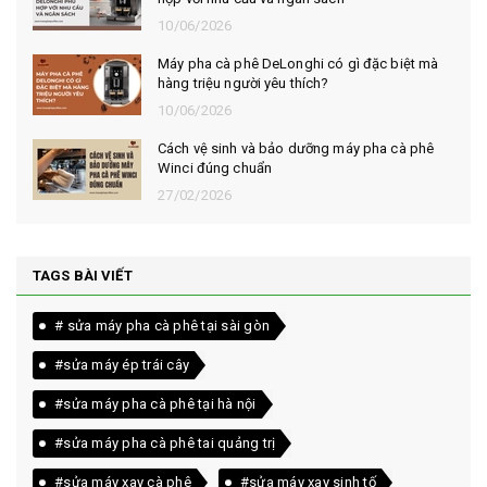
10/06/2026
Máy pha cà phê DeLonghi có gì đặc biệt mà
hàng triệu người yêu thích?
10/06/2026
Cách vệ sinh và bảo dưỡng máy pha cà phê
Winci đúng chuẩn
27/02/2026
TAGS BÀI VIẾT
# sửa máy pha cà phê tại sài gòn
#sửa máy ép trái cây
#sửa máy pha cà phê tại hà nội
#sửa máy pha cà phê tai quảng trị
#sửa máy xay cà phê
#sửa máy xay sinh tố