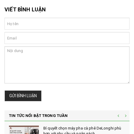
VIẾT BÌNH LUẬN
GỬI BÌNH LUẬN
TIN TỨC NỔI BẬT TRONG TUẦN
Bí quyết chọn máy pha cà phê DeLonghi phù
hợp với nhu cầu và ngân sách