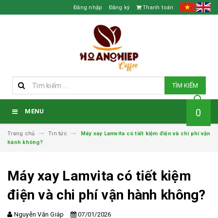
Đăng nhập
Đăng ký
Thanh toán
TÌM KIẾM
0
MENU
Trang chủ
Tin tức
Máy xay Lamvita có tiết kiệm điện và chi phí vận
hành không?
Máy xay Lamvita có tiết kiệm
điện và chi phí vận hành không?
Nguyễn Văn Giáp
07/01/2026