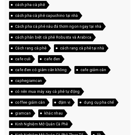
cách pha cà phê
cách pha cà phê capuchino tại nhà
Cách pha cà phê nâu đá thơm ngon ngay tại nhà
cách phân biệt cà phê Robusta và Arabica
Cách rang cà phê
cách rang cà phê tại nhà
cafe culi
cafe đen
cafe đen có giảm cân không
cafe giảm cân
caphegiamcan
có nên mua máy xay cà phê tự động
coffee giảm cân
đậm vị
dụng cụ pha chế
giamcan
khác nhau
Kinh Nghiệm Mở Quán Cà Phê
Kinh Nghiệm Mở Quán Cà Phê Thực Tế
lỗi