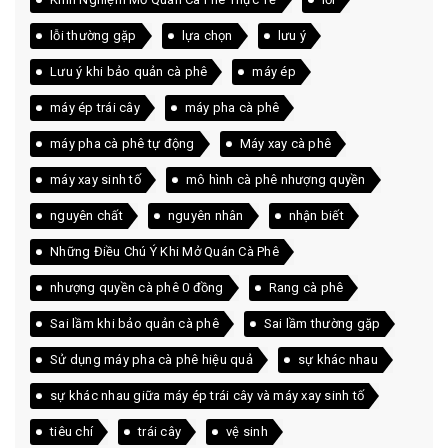
lỗi thường gặp
lựa chọn
lưu ý
Lưu ý khi bảo quản cà phê
máy ép
máy ép trái cây
máy pha cà phê
máy pha cà phê tự động
Máy xay cà phê
máy xay sinh tố
mô hình cà phê nhượng quyền
nguyên chất
nguyên nhân
nhận biết
Những Điều Chú Ý Khi Mở Quán Cà Phê
nhượng quyền cà phê 0 đồng
Rang cà phê
Sai lầm khi bảo quản cà phê
Sai lầm thường gặp
Sử dụng máy pha cà phê hiệu quả
sự khác nhau
sự khác nhau giữa máy ép trái cây và máy xay sinh tố
tiêu chí
trái cây
vệ sinh