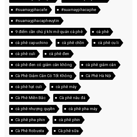
#suamayphacafe
#suamayphacaphe
#suamayphacapheuytin
9 điểm cần chú ý khi mở quán cà phê
cà phê
cà phê capuchino
cà phê chồn
cà phê cu li
cà phê culi
cà phê đen
cà phê đen có giảm cân không
cà phê giảm cân
Cà Phê Giảm Cân Có Tốt Không
Cà Phê Hà Nội
cà phê hạt culi
cà phê máy
Cà Phê Miền Bắc
Cà phê nâu đá
cà phê nhượng quyền
cà phê pha máy
Cà phê pha phin
cà phê phin
Cà Phê Robusta
Cà phê sữa