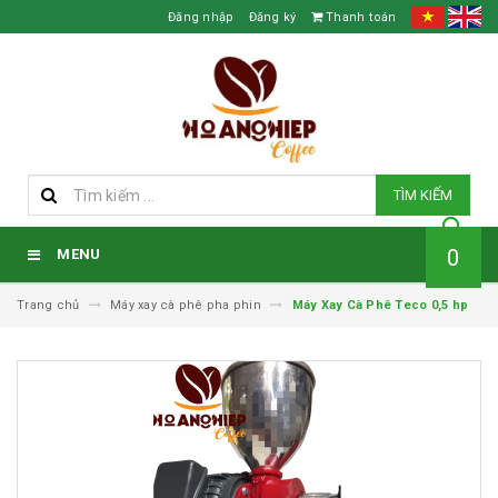
Đăng nhập
Đăng ký
Thanh toán
TÌM KIẾM
0
MENU
Trang chủ
Máy xay cà phê pha phin
Máy Xay Cà Phê Teco 0,5 hp