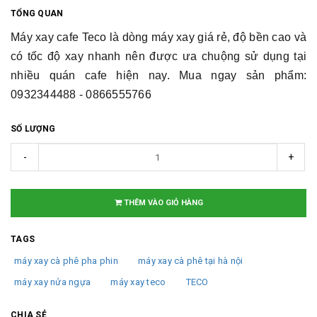
TỔNG QUAN
Máy xay cafe Teco là dòng máy xay giá rẻ, độ bền cao và
có tốc độ xay nhanh nên được ưa chuộng sử dụng tại
nhiều quán cafe hiện nay. Mua ngay sản phẩm:
0932344488 - 0866555766
SỐ LƯỢNG
-
+
THÊM VÀO GIỎ HÀNG
TAGS
máy xay cà phê pha phin
máy xay cà phê tại hà nội
máy xay nửa ngựa
máy xay teco
TECO
CHIA SẺ