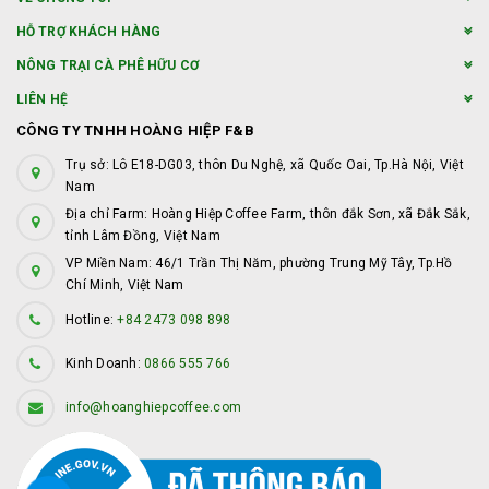
HỖ TRỢ KHÁCH HÀNG
NÔNG TRẠI CÀ PHÊ HỮU CƠ
LIÊN HỆ
CÔNG TY TNHH HOÀNG HIỆP F&B
Trụ sở: Lô E18-DG03, thôn Du Nghệ, xã Quốc Oai, Tp.Hà Nội, Việt
Nam
Địa chỉ Farm: Hoàng Hiệp Coffee Farm, thôn đắk Sơn, xã Đắk Sắk,
tỉnh Lâm Đồng, Việt Nam
VP Miền Nam: 46/1 Trần Thị Năm, phường Trung Mỹ Tây, Tp.Hồ
Chí Minh, Việt Nam
Hotline:
+84 2473 098 898
Kinh Doanh:
0866 555 766
info@hoanghiepcoffee.com