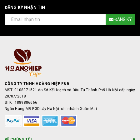
ĐĂNG KÝ NHẬN TIN
ĐĂNG KÝ
CÔNG TY TNHH HOÀNG HIỆP F&B
MST: 0108371521 do Sở Kế Hoạch và Đầu Tư Thành Phố Hà Nội cấp ngày
20/07/2018
STK : 1889886666
Ngân Hàng MB PGD tây Hà Nội -chi nhánh Xuân Mai
VỀ CHÚNG TÔI