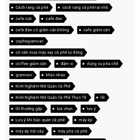
Cách rang cà phê
cách rang cà phê tại nhà
cafe culi
cafe đen
cafe đen có giảm cân không
cafe giảm cân
caphegiamcan
có nên mua máy xay cà phê tự động
coffee giảm cân
đậm vị
dụng cụ pha chế
giamcan
khác nhau
Kinh Nghiệm Mở Quán Cà Phê
Kinh Nghiệm Mở Quán Cà Phê Thực Tế
lỗi
lỗi thường gặp
lựa chọn
lưu ý
Lưu ý khi bảo quản cà phê
máy ép
máy ép trái cây
máy pha cà phê