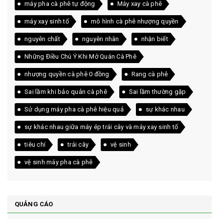
máy pha cà phê tự động
Máy xay cà phê
máy xay sinh tố
mô hình cà phê nhượng quyền
nguyên chất
nguyên nhân
nhận biết
Những Điều Chú Ý Khi Mở Quán Cà Phê
nhượng quyền cà phê 0 đồng
Rang cà phê
Sai lầm khi bảo quản cà phê
Sai lầm thường gặp
Sử dụng máy pha cà phê hiệu quả
sự khác nhau
sự khác nhau giữa máy ép trái cây và máy xay sinh tố
tiêu chí
trái cây
vệ sinh
vệ sinh máy pha cà phê
QUẢNG CÁO