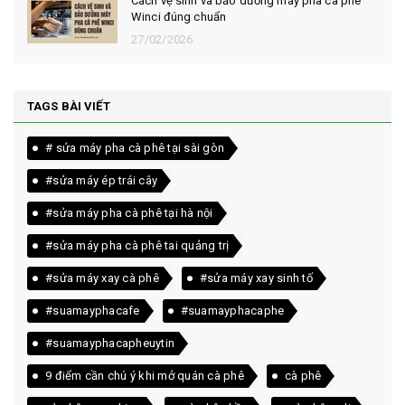
Cách vệ sinh và bảo dưỡng máy pha cà phê
Winci đúng chuẩn
27/02/2026
TAGS BÀI VIẾT
# sửa máy pha cà phê tại sài gòn
#sửa máy ép trái cây
#sửa máy pha cà phê tại hà nội
#sửa máy pha cà phê tai quảng trị
#sửa máy xay cà phê
#sửa máy xay sinh tố
#suamayphacafe
#suamayphacaphe
#suamayphacapheuytin
9 điểm cần chú ý khi mở quán cà phê
cà phê