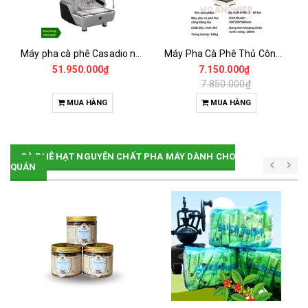
Máy pha cà phê Casadio nettuno a1
Máy Pha Cà Phê Thủ Công -Hand Press Espresso Coffee Maker
51.950.000₫
7.150.000₫
7.850.000₫
MUA HÀNG
MUA HÀNG
CÀ PHÊ HẠT NGUYÊN CHẤT PHA MÁY DÀNH CHO
QUÁN