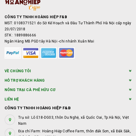
CÔNG TY TNHH HOÀNG HIỆP F&B
MST: 0108371521 do Sở Kế Hoạch và Đầu Tư Thành Phố Hà Nội cấp ngày
20/07/2018
STK : 1889886666
Ngân Hàng MB PGD tây Hà Nội -chi nhánh Xuân Mai
VỀ CHÚNG TÔI
HỖ TRỢ KHÁCH HÀNG
NÔNG TRẠI CÀ PHÊ HỮU CƠ
LIÊN HỆ
CÔNG TY TNHH HOÀNG HIỆP F&B
Trụ sở: Lô E18-DG03, thôn Du Nghệ, xã Quốc Oai, Tp.Hà Nội, Việt
Nam
Địa chỉ Farm: Hoàng Hiệp Coffee Farm, thôn đắk Sơn, xã Đắk Sắk,