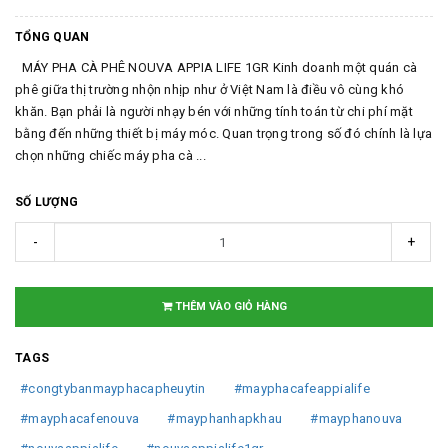
TỔNG QUAN
MÁY PHA CÀ PHÊ NOUVA APPIA LIFE 1GR Kinh doanh một quán cà
phê giữa thị trường nhộn nhịp như ở Việt Nam là điều vô cùng khó
khăn. Bạn phải là người nhạy bén với những tính toán từ chi phí mặt
bằng đến những thiết bị máy móc. Quan trọng trong số đó chính là lựa
chọn những chiếc máy pha cà ...
SỐ LƯỢNG
-
+
THÊM VÀO GIỎ HÀNG
TAGS
#congtybanmayphacapheuytin
#mayphacafeappialife
#mayphacafenouva
#mayphanhapkhau
#mayphanouva