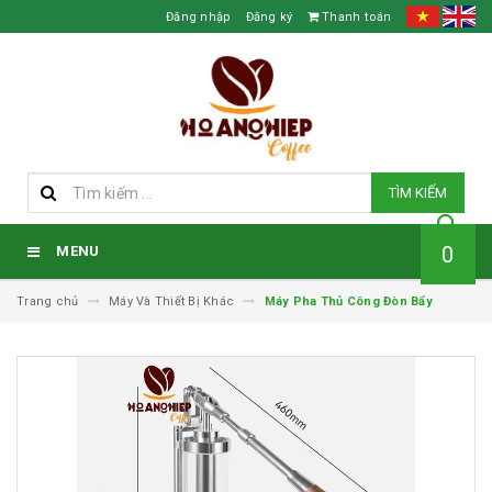
Đăng nhập
Đăng ký
Thanh toán
TÌM KIẾM
0
MENU
Trang chủ
Máy Và Thiết Bị Khác
Máy Pha Thủ Công Đòn Bẩy