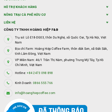
HỖ TRỢ KHÁCH HÀNG
NÔNG TRẠI CÀ PHÊ HỮU CƠ
LIÊN HỆ
CÔNG TY TNHH HOÀNG HIỆP F&B
Trụ sở: Lô E18-DG03, thôn Du Nghệ, xã Quốc Oai, Tp.Hà Nội, Việt
Nam
Địa chỉ Farm: Hoàng Hiệp Coffee Farm, thôn đắk Sơn, xã Đắk Sắk,
tỉnh Lâm Đồng, Việt Nam
VP Miền Nam: 46/1 Trần Thị Năm, phường Trung Mỹ Tây, Tp.Hồ
Chí Minh, Việt Nam
Hotline:
+84 2473 098 898
Kinh Doanh:
0866 555 766
info@hoanghiepcoffee.com