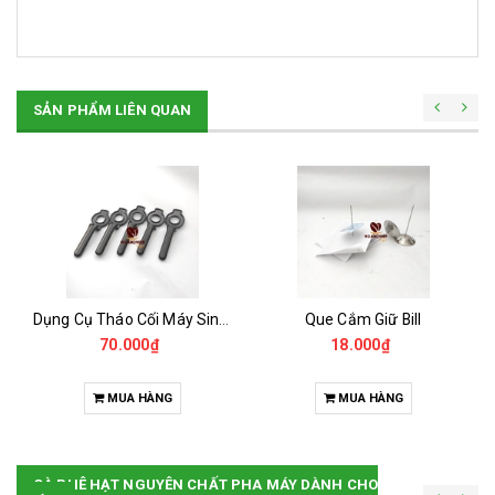
SẢN PHẨM LIÊN QUAN
Dụng Cụ Tháo Cối Máy Sinh Tố UNIBLEND -OMNIBLEN , BLENDER ...
Que Cắm Giữ Bill
70.000₫
18.000₫
MUA HÀNG
MUA HÀNG
CÀ PHÊ HẠT NGUYÊN CHẤT PHA MÁY DÀNH CHO