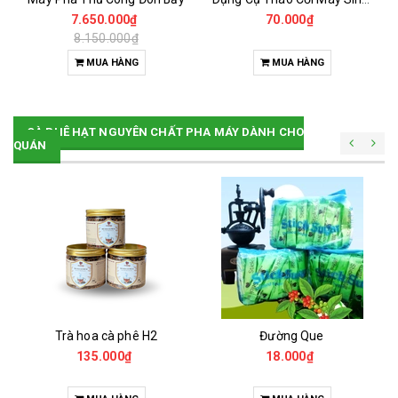
7.650.000₫
70.000₫
8.150.000₫
MUA HÀNG
MUA HÀNG
CÀ PHÊ HẠT NGUYÊN CHẤT PHA MÁY DÀNH CHO
QUÁN
Trà hoa cà phê H2
Đường Que
135.000₫
18.000₫