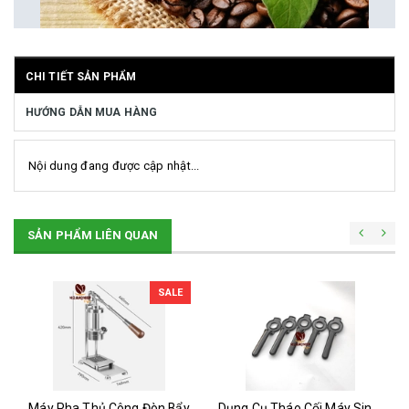
CHI TIẾT SẢN PHẨM
HƯỚNG DẪN MUA HÀNG
Nội dung đang được cập nhật...
SẢN PHẨM LIÊN QUAN
SALE
Máy Pha Thủ Công Đòn Bẩy
Dụng Cụ Tháo Cối Máy Sinh Tố UNIBLEND -OMNIBLEN , BLENDER ...