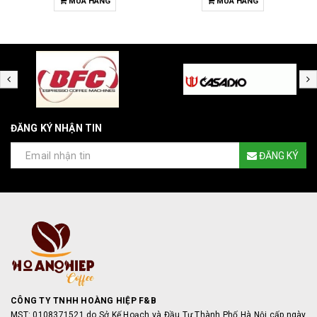
MUA HÀNG
MUA HÀNG
ĐĂNG KÝ NHẬN TIN
ĐĂNG KÝ
CÔNG TY TNHH HOÀNG HIỆP F&B
MST: 0108371521 do Sở Kế Hoạch và Đầu Tư Thành Phố Hà Nội cấp ngày