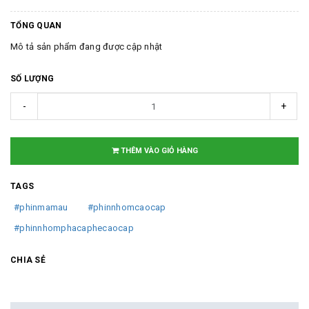
TỔNG QUAN
Mô tả sản phẩm đang được cập nhật
SỐ LƯỢNG
-
+
THÊM VÀO GIỎ HÀNG
TAGS
#phinmamau
#phinnhomcaocap
#phinnhomphacaphecaocap
CHIA SẺ