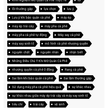
Kinh Nghiệm Mở Quán Cà Phê Thực Tế
lỗi
lỗi thường gặp
lựa chọn
lưu ý
Lưu ý khi bảo quản cà phê
máy ép
máy ép trái cây
máy pha cà phê
máy pha cà phê tự động
Máy xay cà phê
máy xay sinh tố
mô hình cà phê nhượng quyền
nguyên chất
nguyên nhân
nhận biết
Những Điều Chú Ý Khi Mở Quán Cà Phê
nhượng quyền cà phê 0 đồng
Rang cà phê
Sai lầm khi bảo quản cà phê
Sai lầm thường gặp
Sử dụng máy pha cà phê hiệu quả
sự khác nhau
sự khác nhau giữa máy ép trái cây và máy xay sinh tố
tiêu chí
trái cây
vệ sinh