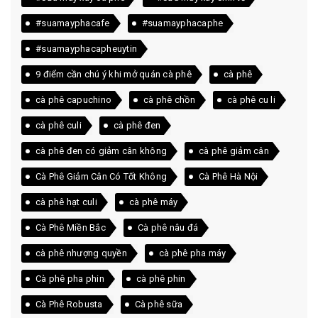
#suamayphacafe
#suamayphacaphe
#suamayphacapheuytin
9 điểm cần chú ý khi mở quán cà phê
cà phê
cà phê capuchino
cà phê chồn
cà phê cu li
cà phê culi
cà phê đen
cà phê đen có giảm cân không
cà phê giảm cân
Cà Phê Giảm Cân Có Tốt Không
Cà Phê Hà Nội
cà phê hạt culi
cà phê máy
Cà Phê Miền Bắc
Cà phê nâu đá
cà phê nhượng quyền
cà phê pha máy
Cà phê pha phin
cà phê phin
Cà Phê Robusta
Cà phê sữa