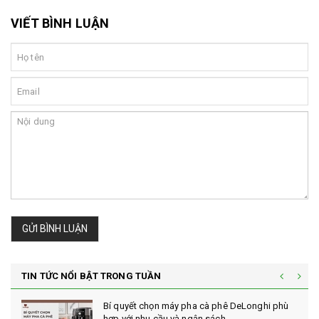
VIẾT BÌNH LUẬN
GỬI BÌNH LUẬN
TIN TỨC NỔI BẬT TRONG TUẦN
Bí quyết chọn máy pha cà phê DeLonghi phù
hợp với nhu cầu và ngân sách