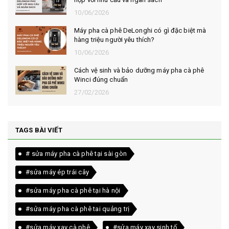
10/06/2026
Máy pha cà phê DeLonghi có gì đặc biệt mà
hàng triệu người yêu thích?
10/06/2026
Cách vệ sinh và bảo dưỡng máy pha cà phê
Winci đúng chuẩn
27/02/2026
TAGS BÀI VIẾT
# sửa máy pha cà phê tại sài gòn
#sửa máy ép trái cây
#sửa máy pha cà phê tại hà nội
#sửa máy pha cà phê tai quảng trị
#sửa máy xay cà phê
#sửa máy xay sinh tố