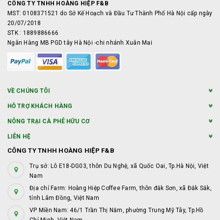
CÔNG TY TNHH HOÀNG HIỆP F&B
MST: 0108371521 do Sở Kế Hoạch và Đầu Tư Thành Phố Hà Nội cấp ngày
20/07/2018
STK : 1889886666
Ngân Hàng MB PGD tây Hà Nội -chi nhánh Xuân Mai
VỀ CHÚNG TÔI
HỖ TRỢ KHÁCH HÀNG
NÔNG TRẠI CÀ PHÊ HỮU CƠ
LIÊN HỆ
CÔNG TY TNHH HOÀNG HIỆP F&B
Trụ sở: Lô E18-DG03, thôn Du Nghệ, xã Quốc Oai, Tp.Hà Nội, Việt
Nam
Địa chỉ Farm: Hoàng Hiệp Coffee Farm, thôn đắk Sơn, xã Đắk Sắk,
tỉnh Lâm Đồng, Việt Nam
VP Miền Nam: 46/1 Trần Thị Năm, phường Trung Mỹ Tây, Tp.Hồ