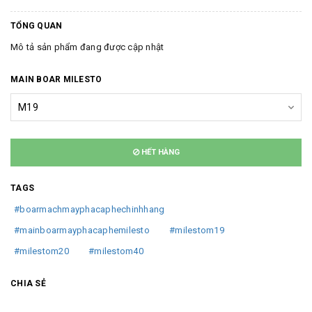
TỔNG QUAN
Mô tả sản phẩm đang được cập nhật
MAIN BOAR MILESTO
HẾT HÀNG
TAGS
#boarmachmayphacaphechinhhang
#mainboarmayphacaphemilesto
#milestom19
#milestom20
#milestom40
CHIA SẺ