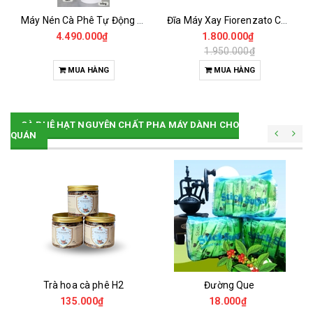
Máy Nén Cà Phê Tự Động - Tamper Electric 58MM
Đĩa Máy Xay Fiorenzato Chính Hãng
4.490.000₫
1.800.000₫
1.950.000₫
MUA HÀNG
MUA HÀNG
CÀ PHÊ HẠT NGUYÊN CHẤT PHA MÁY DÀNH CHO
QUÁN
Trà hoa cà phê H2
Đường Que
135.000₫
18.000₫