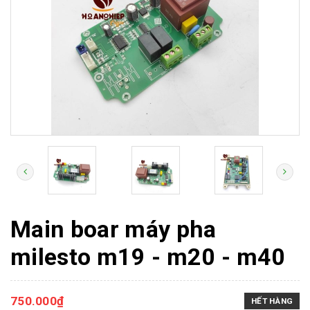
Main boar máy pha
milesto m19 - m20 - m40
750.000₫
HẾT HÀNG