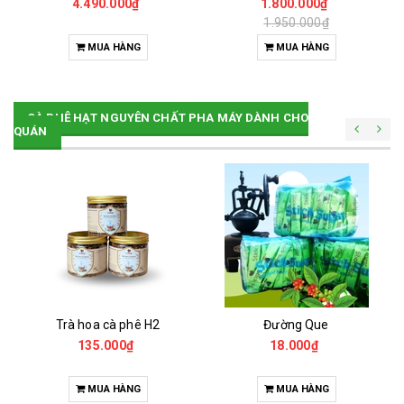
4.490.000₫
1.800.000₫
1.950.000₫
MUA HÀNG
MUA HÀNG
CÀ PHÊ HẠT NGUYÊN CHẤT PHA MÁY DÀNH CHO
QUÁN
Trà hoa cà phê H2
Đường Que
135.000₫
18.000₫
MUA HÀNG
MUA HÀNG