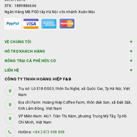
STK : 1889886666
Ngân Hàng MB PGD tây Hà Nội -chi nhánh Xuân Mai
VỀ CHÚNG TÔI
HỖ TRỢ KHÁCH HÀNG
NÔNG TRẠI CÀ PHÊ HỮU CƠ
LIÊN HỆ
CÔNG TY TNHH HOÀNG HIỆP F&B
Trụ sở: Lô E18-DG03, thôn Du Nghệ, xã Quốc Oai, Tp.Hà Nội, Việt
Nam
Địa chỉ Farm: Hoàng Hiệp Coffee Farm, thôn đắk Sơn, xã Đắk Sắk,
tỉnh Lâm Đồng, Việt Nam
VP Miền Nam: 46/1 Trần Thị Năm, phường Trung Mỹ Tây, Tp.Hồ
Chí Minh, Việt Nam
Hotline:
+84 2473 098 898