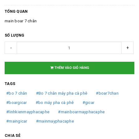
TỔNG QUAN
main boar 7 chân
SỐ LƯỢNG
-
+
THÊM VÀO GIỎ HÀNG
TAGS
#bo 7 chân
#Bo 7 chân máy pha cà phê
#boar7chan
#boargicar
#bo máy pha cà phê
#gicar
#linhkienmayphacaphe
#mainboarmayphacaphe
#maingicar
#mainmayphacaphe
CHIA SẺ