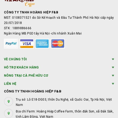
CÔNG TY TNHH HOÀNG HIỆP F&B
MST: 0108371521 do Sở Kế Hoạch và Đầu Tư Thành Phố Hà Nội cấp ngày
20/07/2018
STK : 1889886666
Ngân Hàng MB PGD tây Hà Nội -chi nhánh Xuân Mai
VỀ CHÚNG TÔI
HỖ TRỢ KHÁCH HÀNG
NÔNG TRẠI CÀ PHÊ HỮU CƠ
LIÊN HỆ
CÔNG TY TNHH HOÀNG HIỆP F&B
Trụ sở: Lô E18-DG03, thôn Du Nghệ, xã Quốc Oai, Tp.Hà Nội, Việt
Nam
Địa chỉ Farm: Hoàng Hiệp Coffee Farm, thôn đắk Sơn, xã Đắk Sắk,
tỉnh Lâm Đồng, Việt Nam