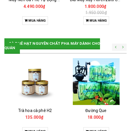
4.490.000₫
1.800.000₫
1.950.000₫
MUA HÀNG
MUA HÀNG
CÀ PHÊ HẠT NGUYÊN CHẤT PHA MÁY DÀNH CHO
QUÁN
Trà hoa cà phê H2
Đường Que
135.000₫
18.000₫