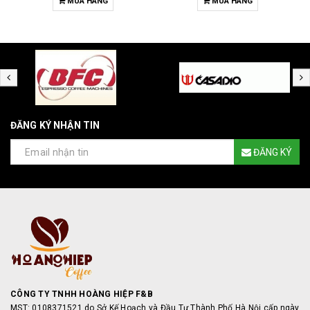
MUA HÀNG
MUA HÀNG
ĐĂNG KÝ NHẬN TIN
ĐĂNG KÝ
CÔNG TY TNHH HOÀNG HIỆP F&B
MST: 0108371521 do Sở Kế Hoạch và Đầu Tư Thành Phố Hà Nội cấp ngày