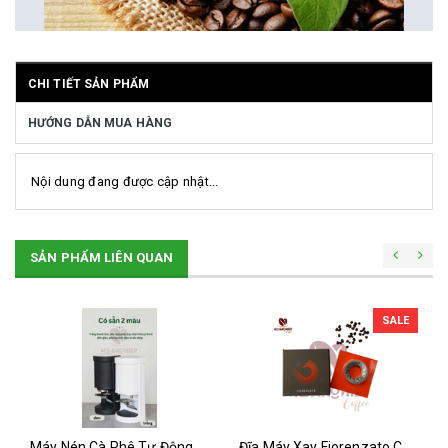
CHI TIẾT SẢN PHẨM
HƯỚNG DẪN MUA HÀNG
Nội dung đang được cập nhật...
SẢN PHẨM LIÊN QUAN
SALE
Máy Nén Cà Phê Tự Động - Tamper Electric 58MM
Đĩa Máy Xay Fiorenzato Chính Hãng