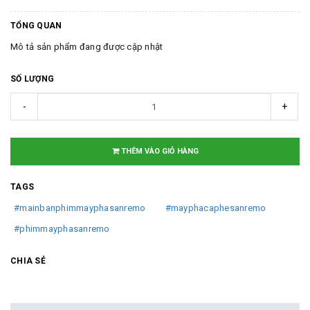
TỔNG QUAN
Mô tả sản phẩm đang được cập nhật
SỐ LƯỢNG
-
+
THÊM VÀO GIỎ HÀNG
TAGS
#mainbanphimmayphasanremo
#mayphacaphesanremo
#phimmayphasanremo
CHIA SẺ