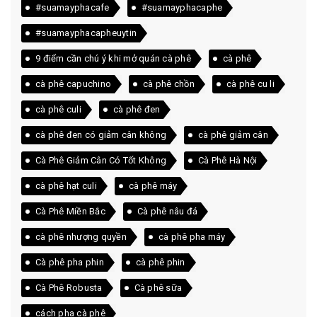
#suamayphacafe
#suamayphacaphe
#suamayphacapheuytin
9 điểm cần chú ý khi mở quán cà phê
cà phê
cà phê capuchino
cà phê chồn
cà phê cu li
cà phê culi
cà phê đen
cà phê đen có giảm cân không
cà phê giảm cân
Cà Phê Giảm Cân Có Tốt Không
Cà Phê Hà Nội
cà phê hạt culi
cà phê máy
Cà Phê Miền Bắc
Cà phê nâu đá
cà phê nhượng quyền
cà phê pha máy
Cà phê pha phin
cà phê phin
Cà Phê Robusta
Cà phê sữa
cách pha cà phê