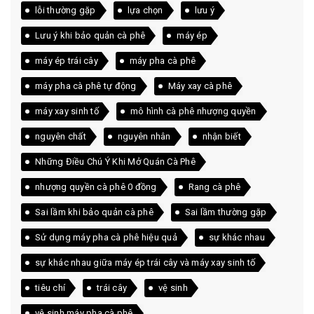
lỗi thường gặp
lựa chọn
lưu ý
Lưu ý khi bảo quản cà phê
máy ép
máy ép trái cây
máy pha cà phê
máy pha cà phê tự động
Máy xay cà phê
máy xay sinh tố
mô hình cà phê nhượng quyền
nguyên chất
nguyên nhân
nhận biết
Những Điều Chú Ý Khi Mở Quán Cà Phê
nhượng quyền cà phê 0 đồng
Rang cà phê
Sai lầm khi bảo quản cà phê
Sai lầm thường gặp
Sử dụng máy pha cà phê hiệu quả
sự khác nhau
sự khác nhau giữa máy ép trái cây và máy xay sinh tố
tiêu chí
trái cây
vệ sinh
vệ sinh máy pha cà phê