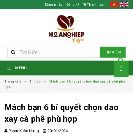
Đăng nhập
Đăng ký
Thanh toán
TÌM KIẾM
0
MENU
Trang chủ
Tin tức
Mách bạn 6 bí quyết chọn dao xay cà phê phù
hợp
Mách bạn 6 bí quyết chọn dao
xay cà phê phù hợp
Phạm Xuân Hưng
20/01/2024