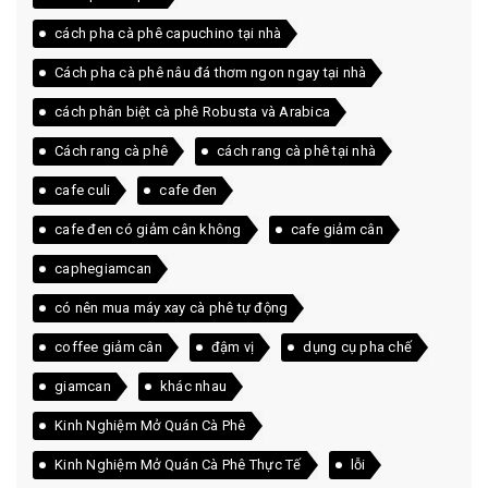
cách pha cà phê capuchino tại nhà
Cách pha cà phê nâu đá thơm ngon ngay tại nhà
cách phân biệt cà phê Robusta và Arabica
Cách rang cà phê
cách rang cà phê tại nhà
cafe culi
cafe đen
cafe đen có giảm cân không
cafe giảm cân
caphegiamcan
có nên mua máy xay cà phê tự động
coffee giảm cân
đậm vị
dụng cụ pha chế
giamcan
khác nhau
Kinh Nghiệm Mở Quán Cà Phê
Kinh Nghiệm Mở Quán Cà Phê Thực Tế
lỗi