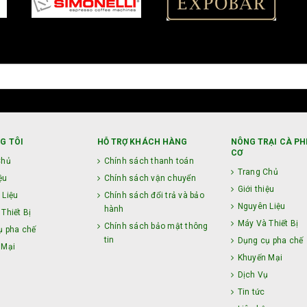
G TÔI
HỖ TRỢ KHÁCH HÀNG
NÔNG TRẠI CÀ PH
CƠ
Chủ
Chính sách thanh toán
Trang Chủ
ệu
Chính sách vận chuyển
Giới thiệu
 Liệu
Chính sách đổi trả và bảo
Nguyên Liệu
hành
Thiết Bị
Máy Và Thiết Bị
Chính sách bảo mật thông
ụ pha chế
tin
Dụng cụ pha chế
 Mại
Khuyến Mại
ụ
Dịch Vụ
Tin tức