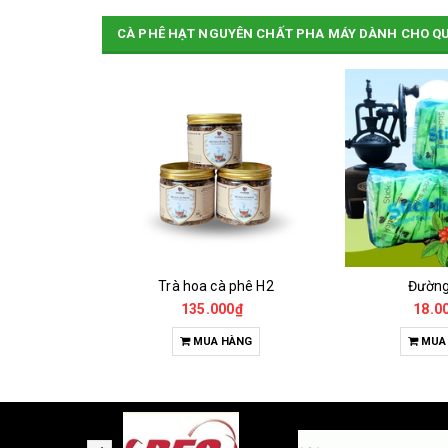
CÀ PHÊ HẠT NGUYÊN CHẤT PHA MÁY DÀNH CHO Q
Cà Phê Đặc Sản Robusta - Fine Robusta Anaerobic
Trà hoa cà phê H2
Đườn
0₫
135.000₫
18.0
HỌN
MUA HÀNG
MUA