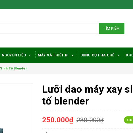
TÌM KIẾM
NGUYÊN LIỆU
MÁY VÀ THIẾT BỊ
DỤNG CỤ PHA CHẾ
KHU
 Sinh Tố Blender
Lưỡi dao máy xay s
tố blender
250.000₫
280.000₫
CÒ