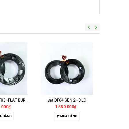
Đĩa Máy Xay DF83 -FLAT BURR DLC 83MM
Đĩa DF64 GEN 2 - DLC
.000₫
1.550.000₫
68
A HÀNG
MUA HÀNG
M