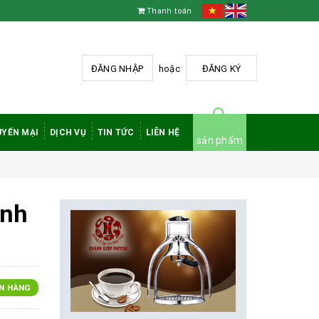
Thanh toán
ĐĂNG NHẬP
hoặc
ĐĂNG KÝ
YẾN MẠI
DỊCH VỤ
TIN TỨC
LIÊN HỆ
sản phẩm
inh
N HÀNG