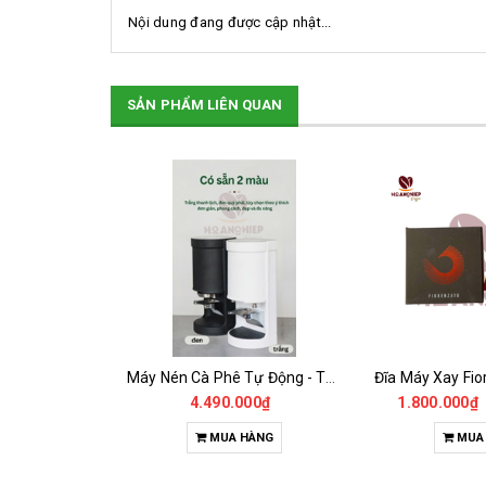
Nội dung đang được cập nhật...
SẢN PHẨM LIÊN QUAN
SALE
Điện Trở Đốt Nóng Bằng Đồng Máy Pha Rancilio 1Gr
Máy Nén Cà Phê Tự Động - Tamper Electric 58MM
2.585.000₫
4.490.000₫
1.800.000₫
HÀNG
MUA HÀNG
MUA