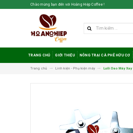
Chào mừng bạn đến với Hoàng Hiệp Coffee !
TRANG CHỦ
GIỚI THIỆU
NÔNG TRẠI CÀ PHÊ HỮU CƠ
Trang chủ
Linh kiện - Phụ kiện máy
Lưỡi Dao Máy Xay