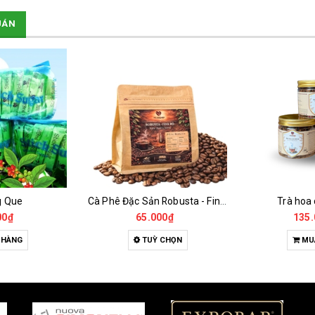
UÁN
g Que
Cà Phê Đặc Sản Robusta - Fine Robusta Anaerobic
Trà hoa
00₫
65.000₫
135.
 HÀNG
TUỲ CHỌN
MU