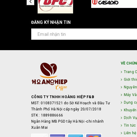
ĐĂNG KÝ NHẬN TIN
VỀ CHÚN
Trang 
Giới thi
Nguyên
Máy Và 
CÔNG TY TNHH HOÀNG HIỆP F&B
Dụng c
MST: 0108371521 do Sở Kế Hoạch và Đầu Tư
Thành Phố Hà Nội cấp ngày 20/07/2018
Khuyến
STK : 1889886666
Dịch V
Ngân Hàng MB PGD tây Hà Nội -chi nhánh
Tin tức
Xuân Mai
Liên hệ