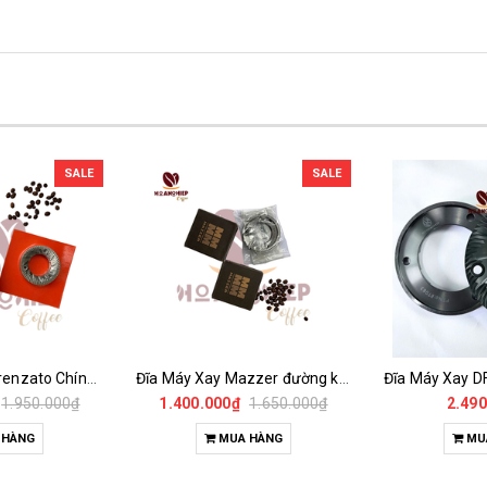
SALE
SALE
Đĩa Máy Xay Fiorenzato Chính Hãng
Đĩa Máy Xay Mazzer đường kính 64mm Chính Hãng
1.950.000₫
1.400.000₫
1.650.000₫
2.490
 HÀNG
MUA HÀNG
MU