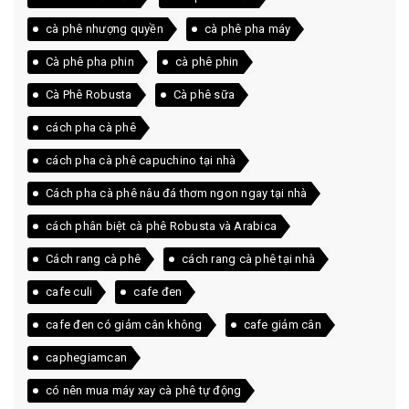
cà phê nhượng quyền
cà phê pha máy
Cà phê pha phin
cà phê phin
Cà Phê Robusta
Cà phê sữa
cách pha cà phê
cách pha cà phê capuchino tại nhà
Cách pha cà phê nâu đá thơm ngon ngay tại nhà
cách phân biệt cà phê Robusta và Arabica
Cách rang cà phê
cách rang cà phê tại nhà
cafe culi
cafe đen
cafe đen có giảm cân không
cafe giảm cân
caphegiamcan
có nên mua máy xay cà phê tự động