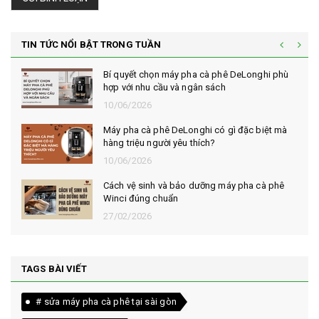
TIN TỨC NỔI BẬT TRONG TUẦN
Bí quyết chọn máy pha cà phê DeLonghi phù
hợp với nhu cầu và ngân sách
10/06/2026
Máy pha cà phê DeLonghi có gì đặc biệt mà
hàng triệu người yêu thích?
10/06/2026
Cách vệ sinh và bảo dưỡng máy pha cà phê
Winci đúng chuẩn
27/02/2026
TAGS BÀI VIẾT
# sửa máy pha cà phê tại sài gòn