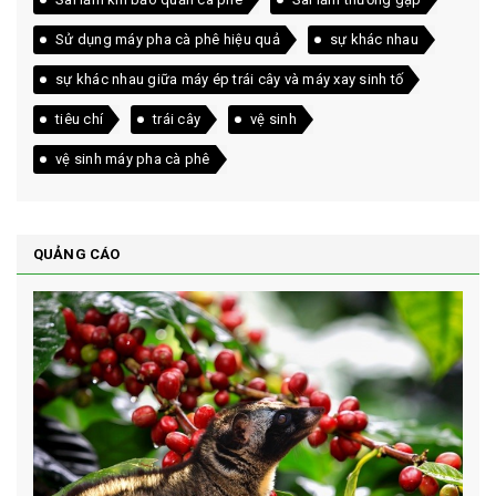
Sử dụng máy pha cà phê hiệu quả
sự khác nhau
sự khác nhau giữa máy ép trái cây và máy xay sinh tố
tiêu chí
trái cây
vệ sinh
vệ sinh máy pha cà phê
QUẢNG CÁO