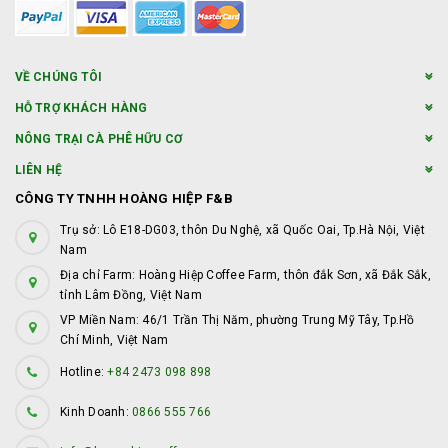
VỀ CHÚNG TÔI
HỖ TRỢ KHÁCH HÀNG
NÔNG TRẠI CÀ PHÊ HỮU CƠ
LIÊN HỆ
CÔNG TY TNHH HOÀNG HIỆP F&B
Trụ sở: Lô E18-DG03, thôn Du Nghệ, xã Quốc Oai, Tp.Hà Nội, Việt
Nam
Địa chỉ Farm: Hoàng Hiệp Coffee Farm, thôn đắk Sơn, xã Đắk Sắk,
tỉnh Lâm Đồng, Việt Nam
VP Miền Nam: 46/1 Trần Thị Năm, phường Trung Mỹ Tây, Tp.Hồ
Chí Minh, Việt Nam
Hotline:
+84 2473 098 898
Kinh Doanh:
0866 555 766