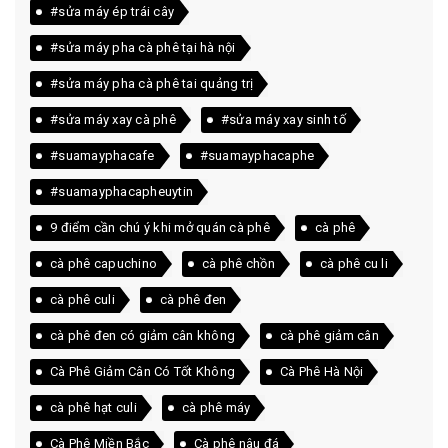
#sửa máy ép trái cây
#sửa máy pha cà phê tại hà nội
#sửa máy pha cà phê tai quảng trị
#sửa máy xay cà phê
#sửa máy xay sinh tố
#suamayphacafe
#suamayphacaphe
#suamayphacapheuytin
9 điểm cần chú ý khi mở quán cà phê
cà phê
cà phê capuchino
cà phê chồn
cà phê cu li
cà phê culi
cà phê đen
cà phê đen có giảm cân không
cà phê giảm cân
Cà Phê Giảm Cân Có Tốt Không
Cà Phê Hà Nội
cà phê hạt culi
cà phê máy
Cà Phê Miền Bắc
Cà phê nâu đá