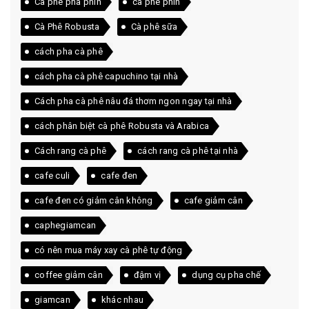
Cà phê pha phin
cà phê phin
Cà Phê Robusta
Cà phê sữa
cách pha cà phê
cách pha cà phê capuchino tại nhà
Cách pha cà phê nâu đá thơm ngon ngay tại nhà
cách phân biệt cà phê Robusta và Arabica
Cách rang cà phê
cách rang cà phê tại nhà
cafe culi
cafe đen
cafe đen có giảm cân không
cafe giảm cân
caphegiamcan
có nên mua máy xay cà phê tự động
coffee giảm cân
đậm vị
dụng cụ pha chế
giamcan
khác nhau