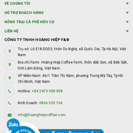
VỀ CHÚNG TÔI
HỖ TRỢ KHÁCH HÀNG
NÔNG TRẠI CÀ PHÊ HỮU CƠ
LIÊN HỆ
CÔNG TY TNHH HOÀNG HIỆP F&B
Trụ sở: Lô E18-DG03, thôn Du Nghệ, xã Quốc Oai, Tp.Hà Nội, Việt
Nam
Địa chỉ Farm: Hoàng Hiệp Coffee Farm, thôn đắk Sơn, xã Đắk Sắk,
tỉnh Lâm Đồng, Việt Nam
VP Miền Nam: 46/1 Trần Thị Năm, phường Trung Mỹ Tây, Tp.Hồ
Chí Minh, Việt Nam
Hotline:
+84 2473 098 898
Kinh Doanh:
0866 555 766
info@hoanghiepcoffee.com