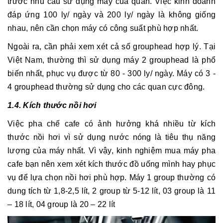
trước nhu cầu sử dụng máy của quán. Việc kinh doanh
đáp ứng 100 ly/ ngày và 200 ly/ ngày là không giống
nhau, nên cần chọn máy có công suất phù hợp nhất.
Ngoài ra, cần phải xem xét cả số grouphead hợp lý. Tại
Việt Nam, thường thì sử dụng máy 2 grouphead là phổ
biến nhất, phục vụ được từ 80 - 300 ly/ ngày. Máy có 3 -
4 grouphead thường sử dụng cho các quan cực đông.
1.4. Kích thước nồi hơi
Việc pha chế cafe có ảnh hưởng khá nhiều từ kích
thước nồi hơi vì sử dụng nước nóng là tiêu thụ năng
lượng của máy nhất. Vì vậy, kinh nghiệm mua máy pha
cafe bạn nên xem xét kích thước đồ uống mình hay phục
vụ để lựa chọn nồi hơi phù hợp. Máy 1 group thường có
dung tích từ 1,8-2,5 lít, 2 group từ 5-12 lít, 03 group là 11
– 18 lít, 04 group là 20 – 22 lít