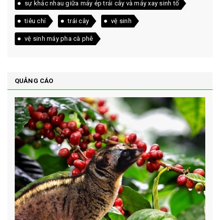
sự khác nhau giữa máy ép trái cây và máy xay sinh tố
tiêu chí
trái cây
vệ sinh
vệ sinh máy pha cà phê
QUẢNG CÁO