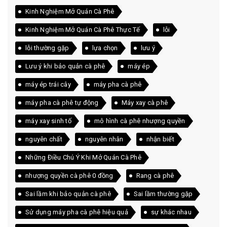
Kinh Nghiệm Mở Quán Cà Phê
Kinh Nghiệm Mở Quán Cà Phê Thực Tế
lỗi
lỗi thường gặp
lựa chọn
lưu ý
Lưu ý khi bảo quản cà phê
máy ép
máy ép trái cây
máy pha cà phê
máy pha cà phê tự động
Máy xay cà phê
máy xay sinh tố
mô hình cà phê nhượng quyền
nguyên chất
nguyên nhân
nhận biết
Những Điều Chú Ý Khi Mở Quán Cà Phê
nhượng quyền cà phê 0 đồng
Rang cà phê
Sai lầm khi bảo quản cà phê
Sai lầm thường gặp
Sử dụng máy pha cà phê hiệu quả
sự khác nhau