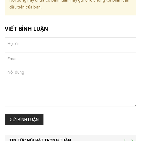
Nội dung này chưa có bình luận, hãy gửi cho chúng tôi bình luận
đầu tiên của bạn.
VIẾT BÌNH LUẬN
GỬI BÌNH LUẬN
TIN TỨC NỔI BẬT TRONG TUẦN