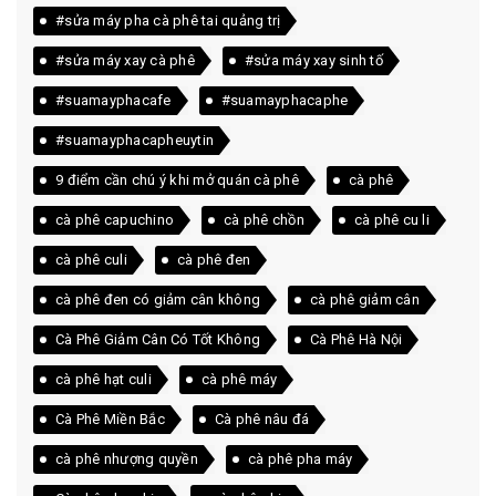
#sửa máy pha cà phê tai quảng trị
#sửa máy xay cà phê
#sửa máy xay sinh tố
#suamayphacafe
#suamayphacaphe
#suamayphacapheuytin
9 điểm cần chú ý khi mở quán cà phê
cà phê
cà phê capuchino
cà phê chồn
cà phê cu li
cà phê culi
cà phê đen
cà phê đen có giảm cân không
cà phê giảm cân
Cà Phê Giảm Cân Có Tốt Không
Cà Phê Hà Nội
cà phê hạt culi
cà phê máy
Cà Phê Miền Bắc
Cà phê nâu đá
cà phê nhượng quyền
cà phê pha máy