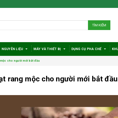
TÌM KIẾM
NGUYÊN LIỆU
MÁY VÀ THIẾT BỊ
DỤNG CỤ PHA CHẾ
KHU
 mộc cho người mới bắt đầu
ạt rang mộc cho người mới bắt đầu
Bí quyết chọn máy
Vì sao c
pha cà phê
robusta
DeLonghi phù hợp
được đá
với nhu cầu và ngân
trong gi
sách
phê?