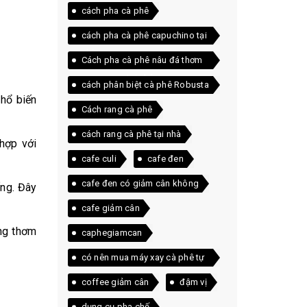
cách pha cà phê
cách pha cà phê capuchino tại
nhà
Cách pha cà phê nâu đá thơm
ngon ngay tại nhà
cách phân biệt cà phê Robusta
phổ biến
và Arabica
Cách rang cà phê
cách rang cà phê tại nhà
 hợp với
cafe culi
cafe đen
cafe đen có giảm cân không
ống. Đây
cafe giảm cân
ơng thơm
caphegiamcan
có nên mua máy xay cà phê tự
động
coffee giảm cân
đậm vị
dụng cụ pha chế