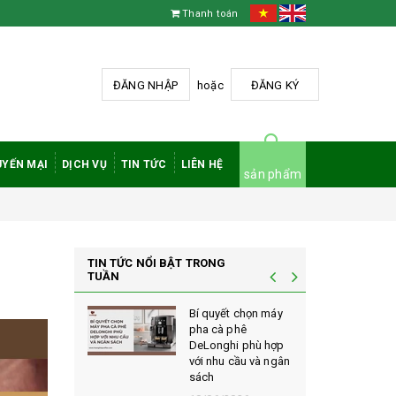
Thanh toán
ĐĂNG NHẬP
hoặc
ĐĂNG KÝ
YẾN MẠI
DỊCH VỤ
TIN TỨC
LIÊN HỆ
sản phẩm
TIN TỨC NỔI BẬT TRONG
TUẦN
à phê
Bí quyết chọn máy
 rang mộc
pha cà phê
nh giá cao
DeLonghi phù hợp
ới sành cà
với nhu cầu và ngân
sách