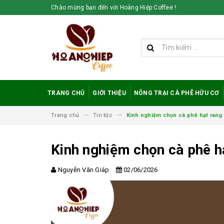
Chào mừng bạn đến với Hoàng Hiệp Coffee !
TRANG CHỦ
GIỚI THIỆU
NÔNG TRẠI CÀ PHÊ HỮU CƠ
Trang chủ
Tin tức
Kinh nghiệm chọn cà phê hạt rang
Kinh nghiệm chọn cà phê h
Nguyễn Văn Giáp
02/06/2026
Vì sao cà phê
robusta rang mộc
được đánh giá cao
trong giới sành cà
phê?