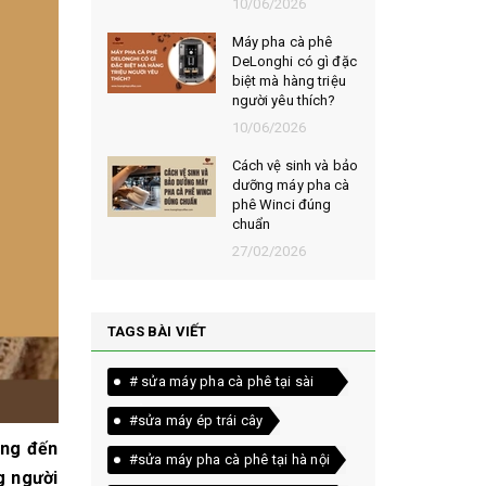
026
10/06/2026
t chọn mua
Máy pha cà phê
ạt rang
DeLonghi có gì đặc
m ngon,
biệt mà hàng triệu
người yêu thích?
026
10/06/2026
êu chí đánh
Cách vệ sinh và bảo
loại bột cà
dưỡng máy pha cà
yên chất
phê Winci đúng
chuẩn
026
27/02/2026
TAGS BÀI VIẾT
# sửa máy pha cà phê tại sài
gòn
#sửa máy ép trái cây
ang đến
#sửa máy pha cà phê tại hà nội
g người