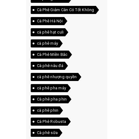
Cà Phê Giảm Cân Có Tốt Không
Cà Phê Hà Nội
cà phê hạt culi
cà phê máy
Cà Phê Miền Bắc
Cà phê nâu đá
cà phê nhượng quyền
cà phê pha máy
Cà phê pha phin
cà phê phin
Cà Phê Robusta
Cà phê sữa