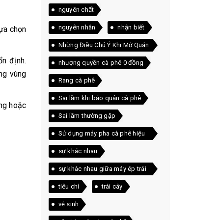
nguyên chất
nguyên nhân
nhận biết
lựa chọn
Những Điều Chú Ý Khi Mở Quán
Cà Phê
n định.
nhượng quyền cà phê 0 đồng
ừng vùng
Rang cà phê
Sai lầm khi bảo quản cà phê
ợng hoặc
Sai lầm thường gặp
Sử dụng máy pha cà phê hiệu
quả
sự khác nhau
sự khác nhau giữa máy ép trái
cây và máy xay sinh tố
tiêu chí
trái cây
vệ sinh