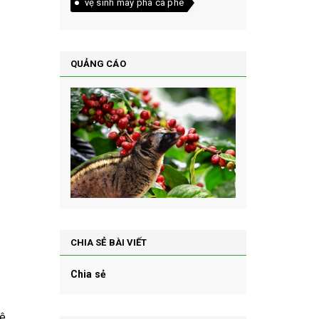
vệ sinh máy pha cà phê
QUẢNG CÁO
CHIA SẺ BÀI VIẾT
Chia sẻ
ê.