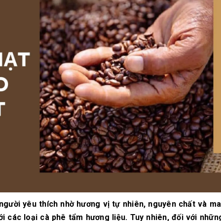
10/06/2026
10/06/2
Máy pha cà phê
Bí quyế
DeLonghi có gì đặc
cà phê h
biệt mà hàng triệu
mộc thơ
người yêu thích?
chuẩn vị
10/06/2026
10/06/2
Cách vệ sinh và bảo
Những ti
dưỡng máy pha cà
giá một 
phê Winci đúng
phê ngu
chuẩn
ngon
27/02/2026
10/06/2
gười yêu thích nhờ hương vị tự nhiên, nguyên chất và m
i các loại cà phê tẩm hương liệu. Tuy nhiên, đối với nhữn