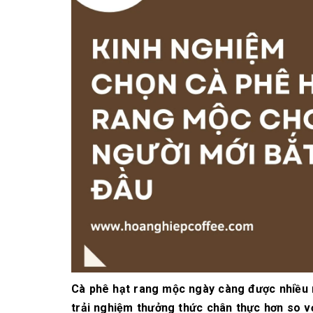
10/06/2026
Bí quyết chọn mua
cà phê hạt rang
mộc thơm ngon,
chuẩn vị
10/06/2026
Những tiêu chí đánh
giá một loại bột cà
phê nguyên chất
ngon
10/06/2026
Cà phê hạt rang mộc ngày càng được nhiều n
trải nghiệm thưởng thức chân thực hơn so vớ