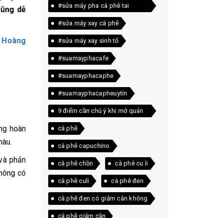
#sửa máy pha cà phê tai
cũng dễ
quảng trị
#sửa máy xay cà phê
,
Hoàng
#sửa máy xay sinh tố
#suamayphacafe
#suamayphacaphe
#suamayphacapheuytin
9 điểm cần chú ý khi mở quán
cà phê
ang hoàn
cà phê
màu.
cà phê capuchino
 và phản
cà phê chồn
cà phê cu li
không có
cà phê culi
cà phê đen
cà phê đen có giảm cân không
cà phê giảm cân