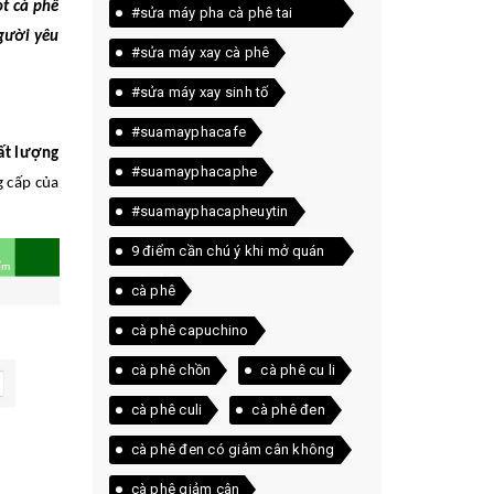
ọt cà phê
#sửa máy pha cà phê tai
người yêu
quảng trị
#sửa máy xay cà phê
#sửa máy xay sinh tố
#suamayphacafe
ất lượng
#suamayphacaphe
g cấp của
#suamayphacapheuytin
9 điểm cần chú ý khi mở quán
cà phê
cà phê
cà phê capuchino
cà phê chồn
cà phê cu li
cà phê culi
cà phê đen
cà phê đen có giảm cân không
cà phê giảm cân