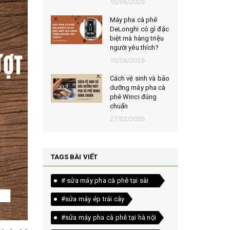
026
10/06/2026
t chọn mua
Máy pha cà phê
ạt rang
DeLonghi có gì đặc
m ngon,
biệt mà hàng triệu
người yêu thích?
026
10/06/2026
êu chí đánh
Cách vệ sinh và bảo
loại bột cà
dưỡng máy pha cà
yên chất
phê Winci đúng
chuẩn
026
27/02/2026
TAGS BÀI VIẾT
# sửa máy pha cà phê tại sài
gòn
#sửa máy ép trái cây
#sửa máy pha cà phê tại hà nội