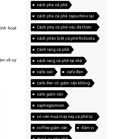
cách pha cà phê
cách pha cà phê capuchino tại
nhà
Cách pha cà phê nâu đá thơm
linh hoạt
ngon ngay tại nhà
cách phân biệt cà phê Robusta
và Arabica
Cách rang cà phê
tâm về sự
cách rang cà phê tại nhà
cafe culi
cafe đen
cafe đen có giảm cân không
cafe giảm cân
caphegiamcan
có nên mua máy xay cà phê tự
động
coffee giảm cân
đậm vị
dụng cụ pha chế