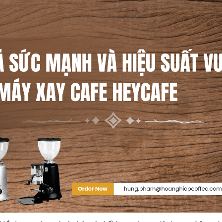
10/06/2026
10/06/2
Máy pha cà phê
Bí quyế
DeLonghi có gì đặc
cà phê h
biệt mà hàng triệu
mộc thơ
người yêu thích?
chuẩn vị
10/06/2026
10/06/2
Cách vệ sinh và bảo
Những ti
dưỡng máy pha cà
giá một 
phê Winci đúng
phê ngu
chuẩn
ngon
27/02/2026
10/06/2