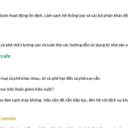
luôn hoạt động ổn định. Làm sạch hệ thống xay và các bộ phận khác đ
 cà phê chấ t lượng cao và tuân thủ các hướng dẫn sử dụng từ nhà sản x
ycafe
loại cà phê khác nhau, từ cà phê hạt đến cà phê xay sẵn.
trục trặc hoặc giảm hiệu suất?
y làm sạch máy không. Nếu vấn đề vẫn tiếp tục, liên hệ với dịch vụ k
 Lavmita