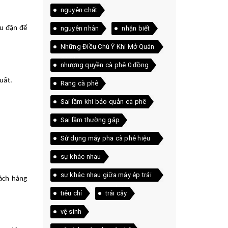
nguyên chất
ều đặn để
nguyên nhân
nhận biết
Những Điều Chú Ý Khi Mở Quán
Cà Phê
nhượng quyền cà phê 0 đồng
uất.
Rang cà phê
Sai lầm khi bảo quản cà phê
Sai lầm thường gặp
Sử dụng máy pha cà phê hiệu
quả
sự khác nhau
sự khác nhau giữa máy ép trái
hách hàng
cây và máy xay sinh tố
tiêu chí
trái cây
vệ sinh