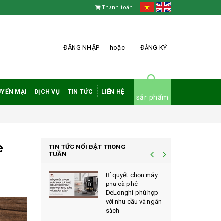
Thanh toán
ĐĂNG NHẬP
hoặc
ĐĂNG KÝ
YẾN MẠI
DỊCH VỤ
TIN TỨC
LIÊN HỆ
sản phẩm
e
TIN TỨC NỔI BẬT TRONG
TUẦN
à phê
Bí quyết chọn máy
 rang mộc
pha cà phê
nh giá cao
DeLonghi phù hợp
ới sành cà
với nhu cầu và ngân
sách