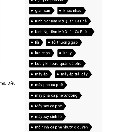
giamcan
khác nhau
Kinh Nghiệm Mở Quán Cà Phê
Kinh Nghiệm Mở Quán Cà Phê
Thực Tế
lỗi
lỗi thường gặp
lựa chọn
lưu ý
Lưu ý khi bảo quản cà phê
máy ép
máy ép trái cây
ờng. Điều
máy pha cà phê
máy pha cà phê tự động
Máy xay cà phê
máy xay sinh tố
mô hình cà phê nhượng quyền