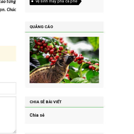
vệ sinh máy pha cà phê
cao từng
bạn. Chúc
QUẢNG CÁO
CHIA SẺ BÀI VIẾT
Chia sẻ