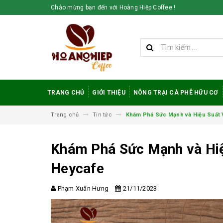
Chào mừng bạn đến với Hoàng Hiệp Coffee !
TRANG CHỦ
GIỚI THIỆU
NÔNG TRẠI CÀ PHÊ HỮU CƠ
Trang chủ
Tin tức
Khám Phá Sức Mạnh và Hiệu Suất V
Khám Phá Sức Mạnh và Hiệ
Heycafe
Vì sao cà phê
robusta rang mộc
Phạm Xuân Hưng
21/11/2023
được đánh giá cao
trong giới sành cà
phê?