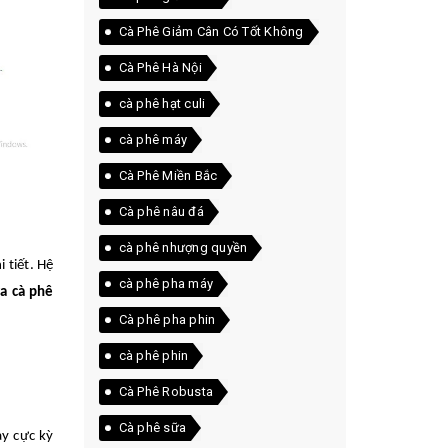
Cà Phê Giảm Cân Có Tốt Không
Cà Phê Hà Nội
cà phê hạt culi
cà phê máy
Cà Phê Miền Bắc
Cà phê nâu đá
cà phê nhượng quyền
 tiết. Hệ
cà phê pha máy
ra cà phê
Cà phê pha phin
cà phê phin
Cà Phê Robusta
Cà phê sữa
ay cực kỳ