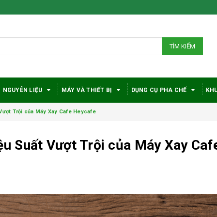
TÌM KIẾM
NGUYÊN LIỆU
MÁY VÀ THIẾT BỊ
DỤNG CỤ PHA CHẾ
KHU
ượt Trội của Máy Xay Cafe Heycafe
u Suất Vượt Trội của Máy Xay Caf
Bí quyết chọn máy
Vì sao c
pha cà phê
robusta
DeLonghi phù hợp
được đá
với nhu cầu và ngân
trong gi
sách
phê?