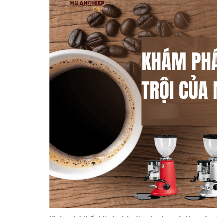
10/06/2026
Bí quyết chọn mua
cà phê hạt rang
mộc thơm ngon,
chuẩn vị
10/06/2026
Những tiêu chí đánh
giá một loại bột cà
phê nguyên chất
ngon
10/06/2026