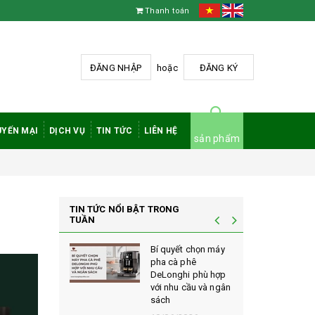
Thanh toán
ĐĂNG NHẬP
hoặc
ĐĂNG KÝ
YẾN MẠI
DỊCH VỤ
TIN TỨC
LIÊN HỆ
sản phẩm
TIN TỨC NỔI BẬT TRONG
TUẦN
à phê
Bí quyết chọn máy
 rang mộc
pha cà phê
nh giá cao
DeLonghi phù hợp
ới sành cà
với nhu cầu và ngân
sách