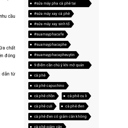
#sửa máy pha cà phê tai
quảng trị
#sửa máy xay cà phê
 nhu cầu
#sửa máy xay sinh tố
#suamayphacafe
#suamayphacaphe
ữa chất
#suamayphacapheuytin
bền đóng
9 điểm cần chú ý khi mở quán
cà phê
g dẫn từ
cà phê
cà phê capuchino
cà phê chồn
cà phê cu li
cà phê culi
cà phê đen
cà phê đen có giảm cân không
cà phê giảm cân