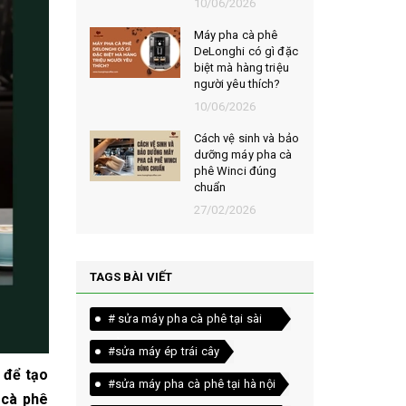
026
10/06/2026
t chọn mua
Máy pha cà phê
ạt rang
DeLonghi có gì đặc
m ngon,
biệt mà hàng triệu
người yêu thích?
026
10/06/2026
êu chí đánh
Cách vệ sinh và bảo
loại bột cà
dưỡng máy pha cà
yên chất
phê Winci đúng
chuẩn
026
27/02/2026
TAGS BÀI VIẾT
# sửa máy pha cà phê tại sài
gòn
#sửa máy ép trái cây
 để tạo
#sửa máy pha cà phê tại hà nội
 cà phê