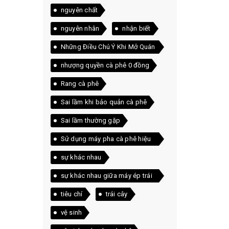
nguyên chất
nguyên nhân
nhận biết
Những Điều Chú Ý Khi Mở Quán
Cà Phê
nhượng quyền cà phê 0 đồng
Rang cà phê
Sai lầm khi bảo quản cà phê
Sai lầm thường gặp
Sử dụng máy pha cà phê hiệu
quả
sự khác nhau
sự khác nhau giữa máy ép trái
cây và máy xay sinh tố
tiêu chí
trái cây
vệ sinh