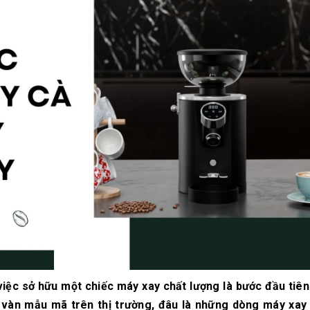
10/06/2026
10/06/2
Máy pha cà phê
Bí quyế
DeLonghi có gì đặc
cà phê h
biệt mà hàng triệu
mộc thơ
người yêu thích?
chuẩn vị
10/06/2026
10/06/2
Cách vệ sinh và bảo
Những ti
dưỡng máy pha cà
giá một 
phê Winci đúng
phê ngu
chuẩn
ngon
27/02/2026
10/06/2
việc sở hữu một chiếc máy xay chất lượng là bước đầu tiên
 vàn mẫu mã trên thị trường, đâu là những dòng máy xay