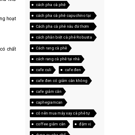
cách pha cà phê
cách pha cà phê capuchino tại
ăng hoạt
nhà
Cách pha cà phê nâu đá thơm
ngon ngay tại nhà
cách phân biệt cà phê Robusta
và Arabica
Cách rang cà phê
 có chất
cách rang cà phê tại nhà
cafe culi
cafe đen
cafe đen có giảm cân không
cafe giảm cân
caphegiamcan
có nên mua máy xay cà phê tự
động
coffee giảm cân
đậm vị
dụng cụ pha chế