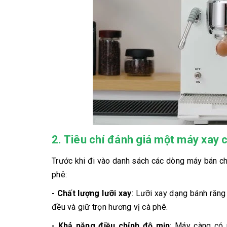
2. Tiêu chí đánh giá một máy xay
Trước khi đi vào danh sách các dòng máy bán ch
phê:
- Chất lượng lưỡi xay
: Lưỡi xay dạng bánh răng
đều và giữ trọn hương vị cà phê.
- Khả năng điều chỉnh độ mịn
: Máy càng có 