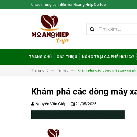
Chào mừng bạn đến với Hoàng Hiệp Coffee !
TRANG CHỦ
GIỚI THIỆU
NÔNG TRẠI CÀ PHÊ HỮU CƠ
Trang chủ
Tin tức
Khám phá các dòng máy xay cà phê
Khám phá các dòng máy xay
Nguyễn Văn Giáp
21/05/2025
Vì sao cà phê
robusta rang mộc
được đánh giá cao
trong giới sành cà
phê?