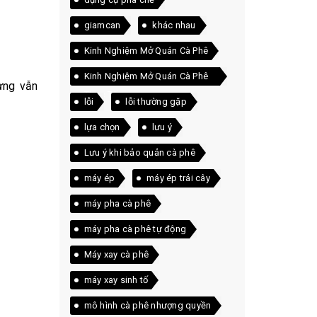
giamcan
khác nhau
Kinh Nghiệm Mở Quán Cà Phê
Kinh Nghiệm Mở Quán Cà Phê
ưng vẫn
Thực Tế
lỗi
lỗi thường gặp
lựa chọn
lưu ý
Lưu ý khi bảo quản cà phê
máy ép
máy ép trái cây
máy pha cà phê
máy pha cà phê tự động
Máy xay cà phê
máy xay sinh tố
mô hình cà phê nhượng quyền