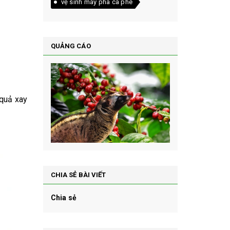
vệ sinh máy pha cà phê
QUẢNG CÁO
 quả xay
CHIA SẺ BÀI VIẾT
Chia sẻ