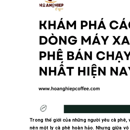
10/06/2026
Bí quyết chọn mua
cà phê hạt rang
mộc thơm ngon,
chuẩn vị
10/06/2026
Những tiêu chí đánh
giá một loại bột cà
phê nguyên chất
ngon
10/06/2026
Trong thế giới của những người yêu cà phê, 
nên một ly cà phê hoàn hảo. Nhưng giữa vô