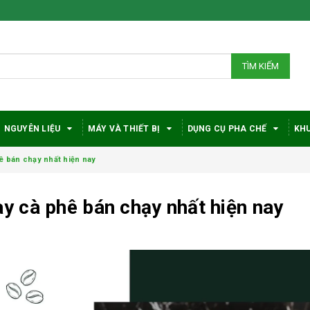
TÌM KIẾM
NGUYÊN LIỆU
MÁY VÀ THIẾT BỊ
DỤNG CỤ PHA CHẾ
KHU
 bán chạy nhất hiện nay
 cà phê bán chạy nhất hiện nay
Bí quyết chọn máy
Vì sao c
pha cà phê
robusta
DeLonghi phù hợp
được đá
với nhu cầu và ngân
trong gi
sách
phê?