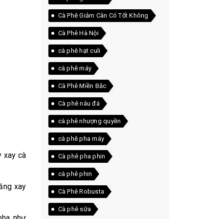
Cà Phê Giảm Cân Có Tốt Không
Cà Phê Hà Nội
cà phê hạt culi
cà phê máy
Cà Phê Miền Bắc
Cà phê nâu đá
cà phê nhượng quyền
cà phê pha máy
y xay cà
Cà phê pha phin
cà phê phin
năng xay
Cà Phê Robusta
Cà phê sữa
pha như