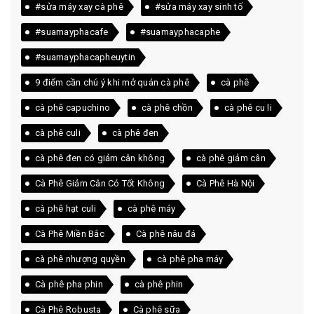
#sửa máy xay cà phê
#sửa máy xay sinh tố
#suamayphacafe
#suamayphacaphe
#suamayphacapheuytin
9 điểm cần chú ý khi mở quán cà phê
cà phê
cà phê capuchino
cà phê chồn
cà phê cu li
cà phê culi
cà phê đen
cà phê đen có giảm cân không
cà phê giảm cân
Cà Phê Giảm Cân Có Tốt Không
Cà Phê Hà Nội
cà phê hạt culi
cà phê máy
Cà Phê Miền Bắc
Cà phê nâu đá
cà phê nhượng quyền
cà phê pha máy
Cà phê pha phin
cà phê phin
Cà Phê Robusta
Cà phê sữa