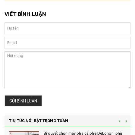
VIẾT BÌNH LUẬN
GỬI BÌNH LUẬN
TIN TỨC NỔI BẬT TRONG TUẦN
Bí quyết chọn máy pha cà phê DeLonghi phù