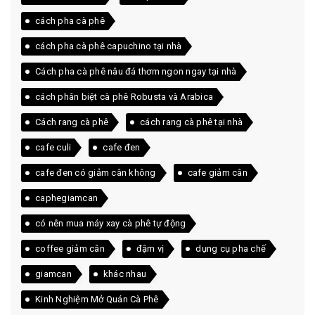
cách pha cà phê
cách pha cà phê capuchino tại nhà
Cách pha cà phê nâu đá thơm ngon ngay tại nhà
cách phân biệt cà phê Robusta và Arabica
Cách rang cà phê
cách rang cà phê tại nhà
cafe culi
cafe đen
cafe đen có giảm cân không
cafe giảm cân
caphegiamcan
có nên mua máy xay cà phê tự động
coffee giảm cân
đậm vị
dụng cụ pha chế
giamcan
khác nhau
Kinh Nghiệm Mở Quán Cà Phê