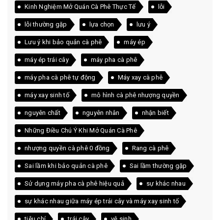
Kinh Nghiệm Mở Quán Cà Phê Thực Tế
lỗi
lỗi thường gặp
lựa chọn
lưu ý
Lưu ý khi bảo quản cà phê
máy ép
máy ép trái cây
máy pha cà phê
máy pha cà phê tự động
Máy xay cà phê
máy xay sinh tố
mô hình cà phê nhượng quyền
nguyên chất
nguyên nhân
nhận biết
Những Điều Chú Ý Khi Mở Quán Cà Phê
nhượng quyền cà phê 0 đồng
Rang cà phê
Sai lầm khi bảo quản cà phê
Sai lầm thường gặp
Sử dụng máy pha cà phê hiệu quả
sự khác nhau
sự khác nhau giữa máy ép trái cây và máy xay sinh tố
tiêu chí
trái cây
vệ sinh