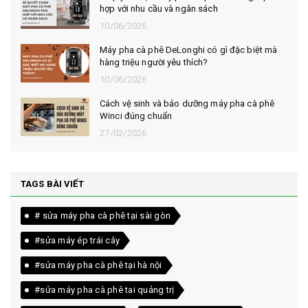
hợp với nhu cầu và ngân sách
10/06/2026
Máy pha cà phê DeLonghi có gì đặc biệt mà
hàng triệu người yêu thích?
10/06/2026
Cách vệ sinh và bảo dưỡng máy pha cà phê
Winci đúng chuẩn
27/02/2026
TAGS BÀI VIẾT
# sửa máy pha cà phê tại sài gòn
#sửa máy ép trái cây
#sửa máy pha cà phê tại hà nội
#sửa máy pha cà phê tai quảng trị