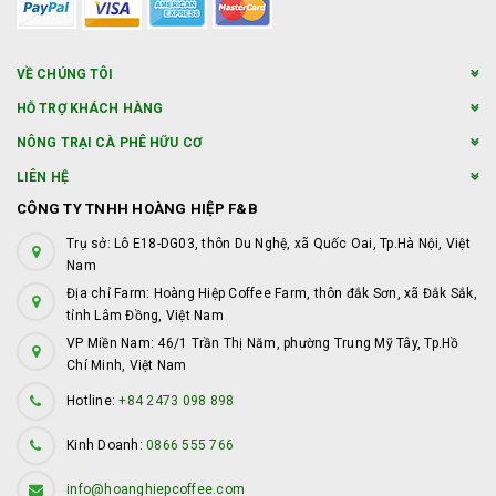
VỀ CHÚNG TÔI
HỖ TRỢ KHÁCH HÀNG
NÔNG TRẠI CÀ PHÊ HỮU CƠ
LIÊN HỆ
CÔNG TY TNHH HOÀNG HIỆP F&B
Trụ sở: Lô E18-DG03, thôn Du Nghệ, xã Quốc Oai, Tp.Hà Nội, Việt
Nam
Địa chỉ Farm: Hoàng Hiệp Coffee Farm, thôn đắk Sơn, xã Đắk Sắk,
tỉnh Lâm Đồng, Việt Nam
VP Miền Nam: 46/1 Trần Thị Năm, phường Trung Mỹ Tây, Tp.Hồ
Chí Minh, Việt Nam
Hotline:
+84 2473 098 898
Kinh Doanh:
0866 555 766
info@hoanghiepcoffee.com