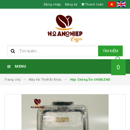
Đăng nhập
Đăng ký
Thanh toán
TÌM KIẾM
0
MENU
Trang chủ
Máy Và Thiết Bị Khác
Hộp Chống Ồn UNIBLEND