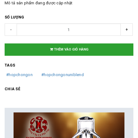
Mô tả sản phẩm đang được cập nhật
SỐ LƯỢNG
-
+
THÊM VÀO GIỎ HÀNG
TAGS
#hopchongon
#hopchongonuniblend
CHIA SẺ