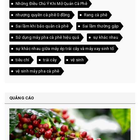
Những Điều Chú Ý Khi Mở Quán Cà Phê
nhượng quyền cà phê 0 đồng
Rang cà phê
Sai lầm khi bảo quản cà phê
Sai lầm thường gặp
Sử dụng máy pha cà phê hiệu quả
sự khác nhau
sự khác nhau giữa máy ép trái cây và máy xay sinh tố
tiêu chí
trái cây
vệ sinh
vệ sinh máy pha cà phê
QUẢNG CÁO