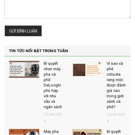
GỬI BÌNH LUẬN
TIN TỨC NỔI BẬT TRONG TUẦN
Bí quyết
Vì sao cà
chọn máy
phê
pha cà
robusta
phê
rang mộc
DeLonghi
được đánh
phù hợp
giá cao
với nhu
trong giới
cầu và
sành cà
ngân sách
phê?
10/06/202
10/06/202
6
6
Máy pha
Bí quyết