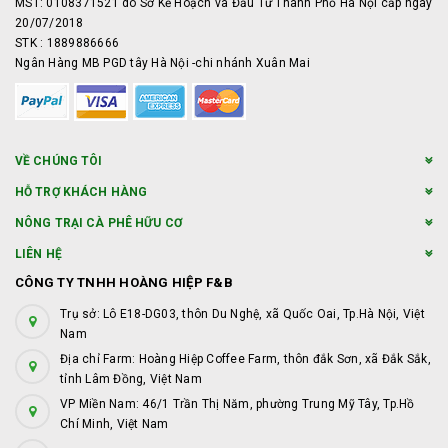
MST: 0108371521 do Sở Kế Hoạch và Đầu Tư Thành Phố Hà Nội cấp ngày
20/07/2018
STK : 1889886666
Ngân Hàng MB PGD tây Hà Nội -chi nhánh Xuân Mai
VỀ CHÚNG TÔI
HỖ TRỢ KHÁCH HÀNG
NÔNG TRẠI CÀ PHÊ HỮU CƠ
LIÊN HỆ
CÔNG TY TNHH HOÀNG HIỆP F&B
Trụ sở: Lô E18-DG03, thôn Du Nghệ, xã Quốc Oai, Tp.Hà Nội, Việt
Nam
Địa chỉ Farm: Hoàng Hiệp Coffee Farm, thôn đắk Sơn, xã Đắk Sắk,
tỉnh Lâm Đồng, Việt Nam
VP Miền Nam: 46/1 Trần Thị Năm, phường Trung Mỹ Tây, Tp.Hồ
Chí Minh, Việt Nam