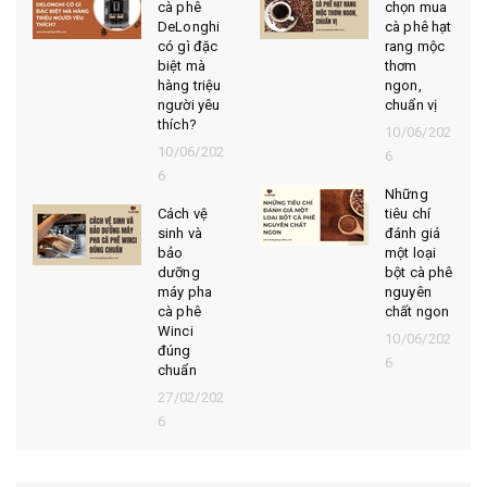
cà phê
chọn mua
DeLonghi
cà phê hạt
có gì đặc
rang mộc
biệt mà
thơm
hàng triệu
ngon,
người yêu
chuẩn vị
thích?
10/06/202
10/06/202
6
6
Những
Cách vệ
tiêu chí
sinh và
đánh giá
bảo
một loại
dưỡng
bột cà phê
máy pha
nguyên
cà phê
chất ngon
Winci
10/06/202
đúng
6
chuẩn
27/02/202
6