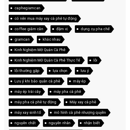
caphegiamcan
có nên mua máy xay cà phê tự động
coffee giảm cân
đậm vị
dụng cụ pha chế
giamcan
khác nhau
Kinh Nghiệm Mở Quán Cà Phê
Kinh Nghiệm Mở Quán Cà Phê Thực Tế
lỗi
lỗi thường gặp
lựa chọn
lưu ý
Lưu ý khi bảo quản cà phê
máy ép
máy ép trái cây
máy pha cà phê
máy pha cà phê tự động
Máy xay cà phê
máy xay sinh tố
mô hình cà phê nhượng quyền
nguyên chất
nguyên nhân
nhận biết