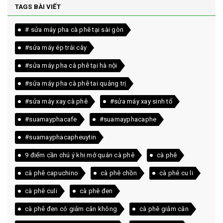
TAGS BÀI VIẾT
# sửa máy pha cà phê tại sài gòn
#sửa máy ép trái cây
#sửa máy pha cà phê tại hà nội
#sửa máy pha cà phê tai quảng trị
#sửa máy xay cà phê
#sửa máy xay sinh tố
#suamayphacafe
#suamayphacaphe
#suamayphacapheuytin
9 điểm cần chú ý khi mở quán cà phê
cà phê
cà phê capuchino
cà phê chồn
cà phê cu li
cà phê culi
cà phê đen
cà phê đen có giảm cân không
cà phê giảm cân