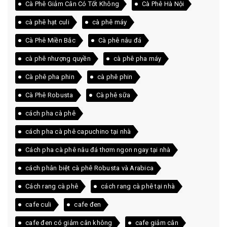
Cà Phê Giảm Cân Có Tốt Không
Cà Phê Hà Nội
cà phê hạt culi
cà phê máy
Cà Phê Miền Bắc
Cà phê nâu đá
cà phê nhượng quyền
cà phê pha máy
Cà phê pha phin
cà phê phin
Cà Phê Robusta
Cà phê sữa
cách pha cà phê
cách pha cà phê capuchino tại nhà
Cách pha cà phê nâu đá thơm ngon ngay tại nhà
cách phân biệt cà phê Robusta và Arabica
Cách rang cà phê
cách rang cà phê tại nhà
cafe culi
cafe đen
cafe đen có giảm cân không
cafe giảm cân