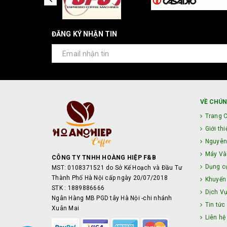
ĐĂNG KÝ NHẬN TIN
VỀ CHÚN
Trang 
Giới thi
Nguyên
Máy Và 
CÔNG TY TNHH HOÀNG HIỆP F&B
Dụng c
MST: 0108371521 do Sở Kế Hoạch và Đầu Tư
Thành Phố Hà Nội cấp ngày 20/07/2018
Khuyến
STK : 1889886666
Dịch V
Ngân Hàng MB PGD tây Hà Nội -chi nhánh
Tin tức
Xuân Mai
Liên hệ