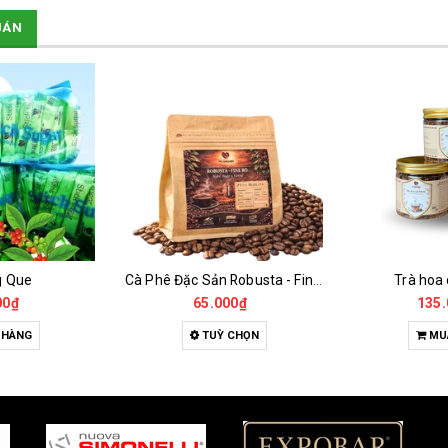
UÁN
g Que
Cà Phê Đặc Sản Robusta - Fine Robusta Anaerobic
Trà hoa
00₫
65.000₫
135.
 HÀNG
TUỲ CHỌN
MU