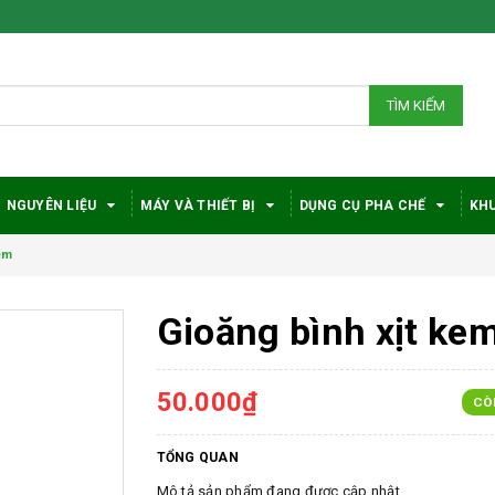
TÌM KIẾM
NGUYÊN LIỆU
MÁY VÀ THIẾT BỊ
DỤNG CỤ PHA CHẾ
KHU
em
Gioăng bình xịt ke
50.000₫
CÒ
TỔNG QUAN
Mô tả sản phẩm đang được cập nhật