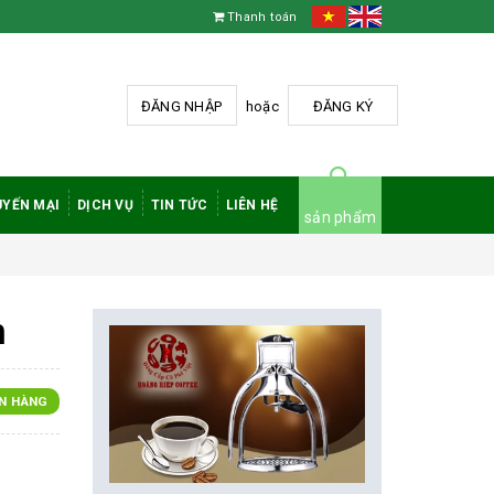
Thanh toán
ĐĂNG NHẬP
hoặc
ĐĂNG KÝ
YẾN MẠI
DỊCH VỤ
TIN TỨC
LIÊN HỆ
sản phẩm
m
N HÀNG