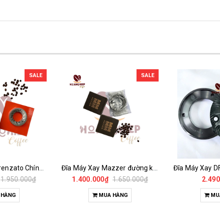
SALE
SALE
Đĩa Máy Xay Fiorenzato Chính Hãng
Đĩa Máy Xay Mazzer đường kính 64mm Chính Hãng
1.950.000₫
1.400.000₫
1.650.000₫
2.490
 HÀNG
MUA HÀNG
MU