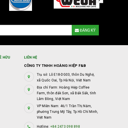
ĐĂNG KÝ
Ê HỮU
LIÊN HỆ
CÔNG TY TNHH HOÀNG HIỆP F&B
Trụ sở: Lô E18-DG03, thôn Du Nghệ,
xã Quốc Oai, Tp.Hà Nội, Việt Nam
Địa chỉ Farm: Hoàng Hiệp Coffee
Farm, thôn đắk Sơn, xã Đắk Sắk, tỉnh
Lâm Đồng, Việt Nam
VP Miền Nam: 46/1 Trần Thị Năm,
phường Trung Mỹ Tây, Tp.Hồ Chí Minh,
Việt Nam
Hotline:
+84 2473 098 898