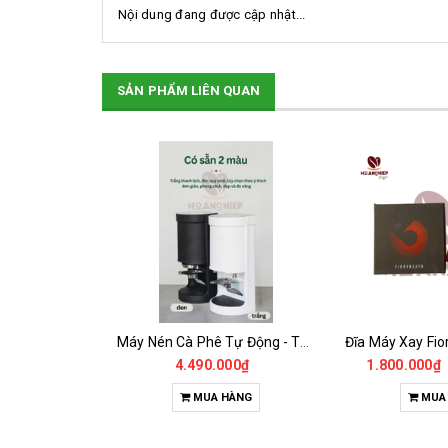
Nội dung đang được cập nhật...
SẢN PHẨM LIÊN QUAN
SALE
Điện Trở Đốt Nóng Bằng Đồng Máy Pha Rancilio 1Gr
Máy Nén Cà Phê Tự Động - Tamper Electric 58MM
2.585.000₫
4.490.000₫
1.800.000₫
HÀNG
MUA HÀNG
MUA