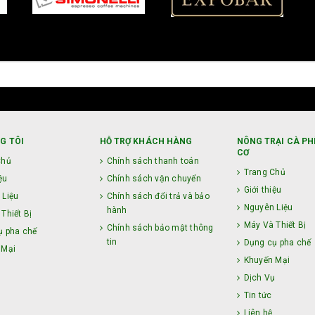
G TÔI
HỖ TRỢ KHÁCH HÀNG
NÔNG TRẠI CÀ PH
CƠ
Chủ
Chính sách thanh toán
Trang Chủ
ệu
Chính sách vận chuyển
Giới thiệu
 Liệu
Chính sách đổi trả và bảo
Nguyên Liệu
hành
Thiết Bị
Máy Và Thiết Bị
Chính sách bảo mật thông
ụ pha chế
tin
Dụng cụ pha chế
 Mại
Khuyến Mại
ụ
Dịch Vụ
Tin tức
Liên hệ