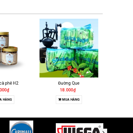
 cà phê H2
Đường Que
000₫
18.000₫
65
A HÀNG
MUA HÀNG
T