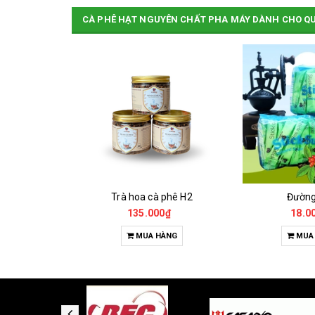
CÀ PHÊ HẠT NGUYÊN CHẤT PHA MÁY DÀNH CHO Q
Cà Phê Đặc Sản Robusta - Fine Robusta Anaerobic
Trà hoa cà phê H2
Đườn
0₫
135.000₫
18.0
HỌN
MUA HÀNG
MUA