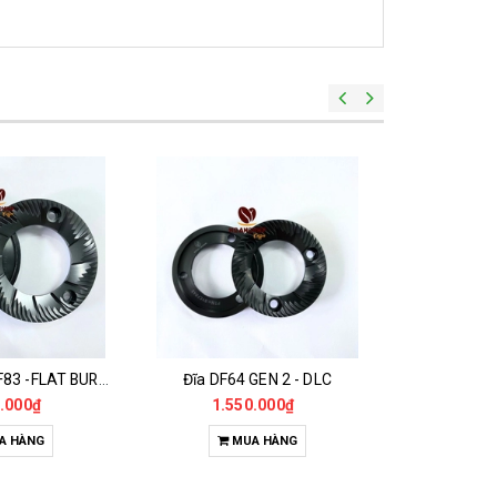
Đĩa Máy Xay DF83 -FLAT BURR DLC 83MM
Đĩa DF64 GEN 2 - DLC
.000₫
1.550.000₫
68
A HÀNG
MUA HÀNG
M