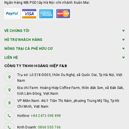
Ngân Hàng MB PGD tây Hà Nội -chi nhánh Xuân Mai
VỀ CHÚNG TÔI
HỖ TRỢ KHÁCH HÀNG
NÔNG TRẠI CÀ PHÊ HỮU CƠ
LIÊN HỆ
CÔNG TY TNHH HOÀNG HIỆP F&B
Trụ sở: Lô E18-DG03, thôn Du Nghệ, xã Quốc Oai, Tp.Hà Nội, Việt
Nam
Địa chỉ Farm: Hoàng Hiệp Coffee Farm, thôn đắk Sơn, xã Đắk Sắk,
tỉnh Lâm Đồng, Việt Nam
VP Miền Nam: 46/1 Trần Thị Năm, phường Trung Mỹ Tây, Tp.Hồ
Chí Minh, Việt Nam
Hotline:
+84 2473 098 898
Kinh Doanh:
0866 555 766