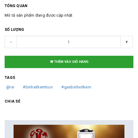
TỔNG QUAN
Mô tả sản phẩm đang được cập nhật
SỐ LƯỢNG
-
+
THÊM VÀO GIỎ HÀNG
TAGS
@isi
#binhxitkemtuoi
#gasbinhxitkem
CHIA SẺ