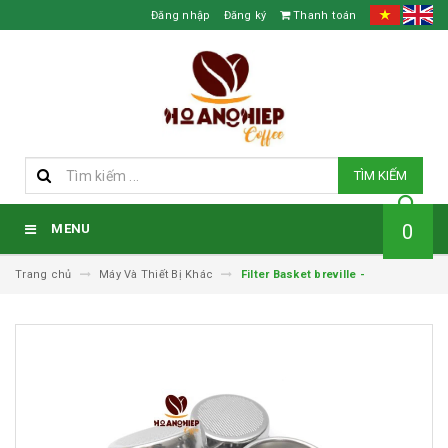
Đăng nhập
Đăng ký
Thanh toán
TÌM KIẾM
0
MENU
Trang chủ
Máy Và Thiết Bị Khác
Filter Basket breville -