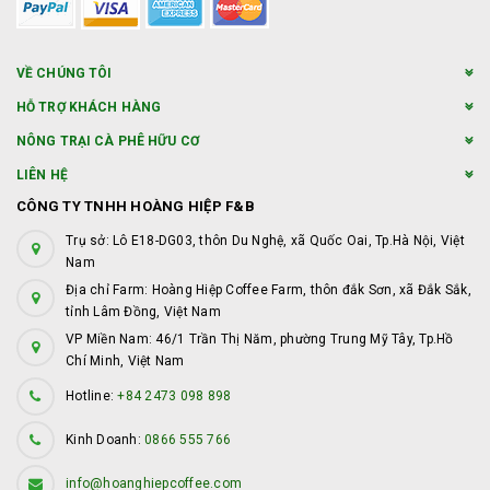
VỀ CHÚNG TÔI
HỖ TRỢ KHÁCH HÀNG
NÔNG TRẠI CÀ PHÊ HỮU CƠ
LIÊN HỆ
CÔNG TY TNHH HOÀNG HIỆP F&B
Trụ sở: Lô E18-DG03, thôn Du Nghệ, xã Quốc Oai, Tp.Hà Nội, Việt
Nam
Địa chỉ Farm: Hoàng Hiệp Coffee Farm, thôn đắk Sơn, xã Đắk Sắk,
tỉnh Lâm Đồng, Việt Nam
VP Miền Nam: 46/1 Trần Thị Năm, phường Trung Mỹ Tây, Tp.Hồ
Chí Minh, Việt Nam
Hotline:
+84 2473 098 898
Kinh Doanh:
0866 555 766
info@hoanghiepcoffee.com