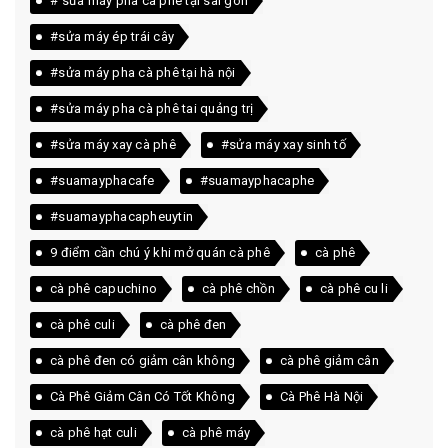
# sửa máy pha cà phê tại sài gòn
#sửa máy ép trái cây
#sửa máy pha cà phê tại hà nội
#sửa máy pha cà phê tai quảng trị
#sửa máy xay cà phê
#sửa máy xay sinh tố
#suamayphacafe
#suamayphacaphe
#suamayphacapheuytin
9 điểm cần chú ý khi mở quán cà phê
cà phê
cà phê capuchino
cà phê chồn
cà phê cu li
cà phê culi
cà phê đen
cà phê đen có giảm cân không
cà phê giảm cân
Cà Phê Giảm Cân Có Tốt Không
Cà Phê Hà Nội
cà phê hạt culi
cà phê máy