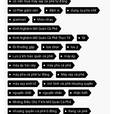
có nên mua máy xay cà phê tự động
coffee giảm cân
đậm vị
dụng cụ pha chế
giamcan
khác nhau
Kinh Nghiệm Mở Quán Cà Phê
Kinh Nghiệm Mở Quán Cà Phê Thực Tế
lỗi
lỗi thường gặp
lựa chọn
lưu ý
Lưu ý khi bảo quản cà phê
máy ép
máy ép trái cây
máy pha cà phê
máy pha cà phê tự động
Máy xay cà phê
máy xay sinh tố
mô hình cà phê nhượng quyền
nguyên chất
nguyên nhân
nhận biết
Những Điều Chú Ý Khi Mở Quán Cà Phê
nhượng quyền cà phê 0 đồng
Rang cà phê