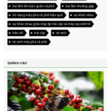
Sai lầm khi bảo quản cà phê
Sai lầm thường gặp
Sử dụng máy pha cà phê hiệu quả
sự khác nhau
sự khác nhau giữa máy ép trái cây và máy xay sinh tố
tiêu chí
trái cây
vệ sinh
vệ sinh máy pha cà phê
QUẢNG CÁO