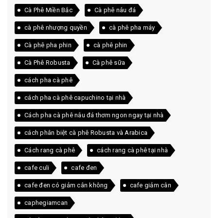
Cà Phê Miền Bắc
Cà phê nâu đá
cà phê nhượng quyền
cà phê pha máy
Cà phê pha phin
cà phê phin
Cà Phê Robusta
Cà phê sữa
cách pha cà phê
cách pha cà phê capuchino tại nhà
Cách pha cà phê nâu đá thơm ngon ngay tại nhà
cách phân biệt cà phê Robusta và Arabica
Cách rang cà phê
cách rang cà phê tại nhà
cafe culi
cafe đen
cafe đen có giảm cân không
cafe giảm cân
caphegiamcan