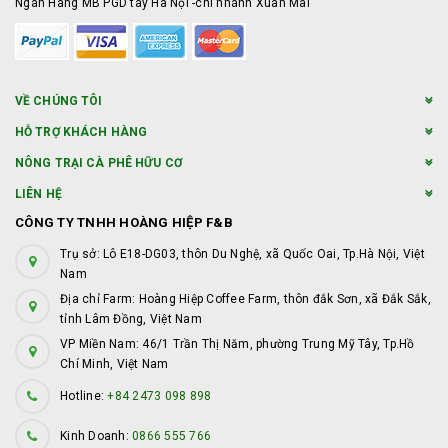
Ngân Hàng MB PGD tây Hà Nội -chi nhánh Xuân Mai
VỀ CHÚNG TÔI
HỖ TRỢ KHÁCH HÀNG
NÔNG TRẠI CÀ PHÊ HỮU CƠ
LIÊN HỆ
CÔNG TY TNHH HOÀNG HIỆP F&B
Trụ sở: Lô E18-DG03, thôn Du Nghệ, xã Quốc Oai, Tp.Hà Nội, Việt
Nam
Địa chỉ Farm: Hoàng Hiệp Coffee Farm, thôn đắk Sơn, xã Đắk Sắk,
tỉnh Lâm Đồng, Việt Nam
VP Miền Nam: 46/1 Trần Thị Năm, phường Trung Mỹ Tây, Tp.Hồ
Chí Minh, Việt Nam
Hotline:
+84 2473 098 898
Kinh Doanh:
0866 555 766