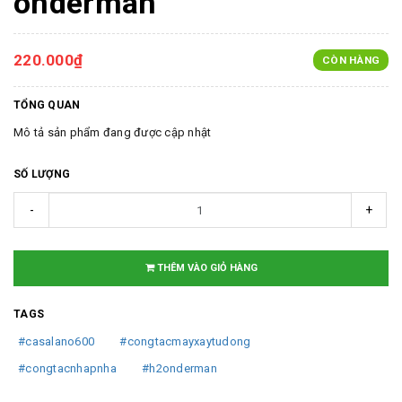
onderman
220.000₫
CÒN HÀNG
TỔNG QUAN
Mô tả sản phẩm đang được cập nhật
SỐ LƯỢNG
-
+
THÊM VÀO GIỎ HÀNG
TAGS
#casalano600
#congtacmayxaytudong
#congtacnhapnha
#h2onderman