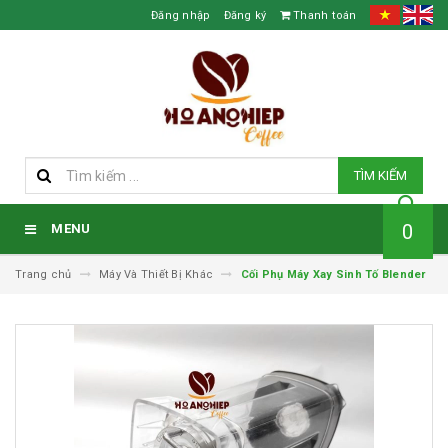
Đăng nhập
Đăng ký
Thanh toán
TÌM KIẾM
0
MENU
Trang chủ
Máy Và Thiết Bị Khác
Cối Phụ Máy Xay Sinh Tố Blender