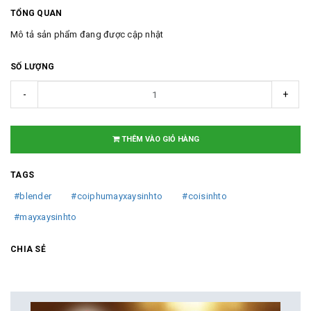
TỔNG QUAN
Mô tả sản phẩm đang được cập nhật
SỐ LƯỢNG
-
+
THÊM VÀO GIỎ HÀNG
TAGS
#blender
#coiphumayxaysinhto
#coisinhto
#mayxaysinhto
CHIA SẺ