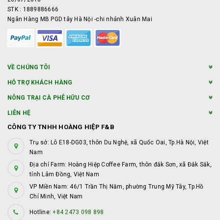
STK : 1889886666
Ngân Hàng MB PGD tây Hà Nội -chi nhánh Xuân Mai
VỀ CHÚNG TÔI
HỖ TRỢ KHÁCH HÀNG
NÔNG TRẠI CÀ PHÊ HỮU CƠ
LIÊN HỆ
CÔNG TY TNHH HOÀNG HIỆP F&B
Trụ sở: Lô E18-DG03, thôn Du Nghệ, xã Quốc Oai, Tp.Hà Nội, Việt
Nam
Địa chỉ Farm: Hoàng Hiệp Coffee Farm, thôn đắk Sơn, xã Đắk Sắk,
tỉnh Lâm Đồng, Việt Nam
VP Miền Nam: 46/1 Trần Thị Năm, phường Trung Mỹ Tây, Tp.Hồ
Chí Minh, Việt Nam
Hotline:
+84 2473 098 898