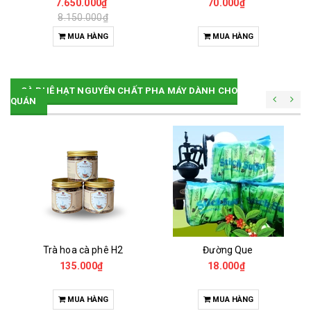
7.650.000₫
70.000₫
8.150.000₫
MUA HÀNG
MUA HÀNG
CÀ PHÊ HẠT NGUYÊN CHẤT PHA MÁY DÀNH CHO
QUÁN
Trà hoa cà phê H2
Đường Que
135.000₫
18.000₫
MUA HÀNG
MUA HÀNG