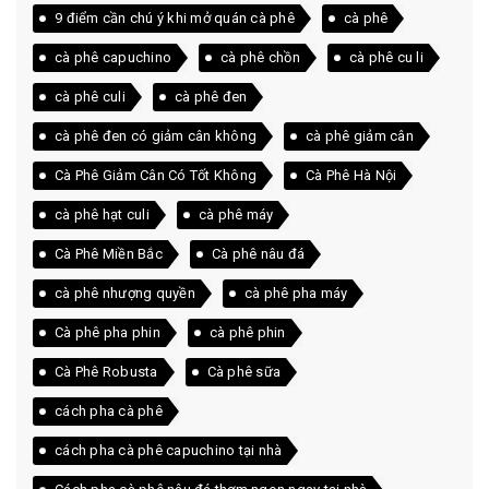
9 điểm cần chú ý khi mở quán cà phê
cà phê
cà phê capuchino
cà phê chồn
cà phê cu li
cà phê culi
cà phê đen
cà phê đen có giảm cân không
cà phê giảm cân
Cà Phê Giảm Cân Có Tốt Không
Cà Phê Hà Nội
cà phê hạt culi
cà phê máy
Cà Phê Miền Bắc
Cà phê nâu đá
cà phê nhượng quyền
cà phê pha máy
Cà phê pha phin
cà phê phin
Cà Phê Robusta
Cà phê sữa
cách pha cà phê
cách pha cà phê capuchino tại nhà