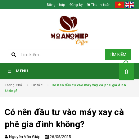
Đăng nhập
Đăng ký
Thanh toán
TÌM KIẾM
0
MENU
Trang chủ
Tin tức
Có nên đầu tư vào máy xay cà phê gia đình
không?
Có nên đầu tư vào máy xay cà
phê gia đình không?
Nguyễn Văn Giáp
26/05/2025