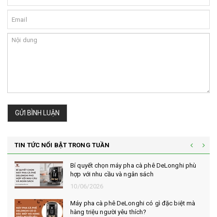
GỬI BÌNH LUẬN
TIN TỨC NỔI BẬT TRONG TUẦN
Bí quyết chọn máy pha cà phê DeLonghi phù
hợp với nhu cầu và ngân sách
10/06/2026
Máy pha cà phê DeLonghi có gì đặc biệt mà
hàng triệu người yêu thích?