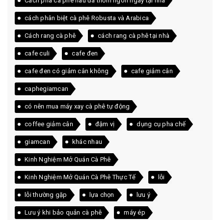
Cách pha cà phê nâu đá thơm ngon ngay tại nhà
cách phân biệt cà phê Robusta và Arabica
Cách rang cà phê
cách rang cà phê tại nhà
cafe culi
cafe đen
cafe đen có giảm cân không
cafe giảm cân
caphegiamcan
có nên mua máy xay cà phê tự động
coffee giảm cân
đậm vị
dụng cụ pha chế
giamcan
khác nhau
Kinh Nghiệm Mở Quán Cà Phê
Kinh Nghiệm Mở Quán Cà Phê Thực Tế
lỗi
lỗi thường gặp
lựa chọn
lưu ý
Lưu ý khi bảo quản cà phê
máy ép