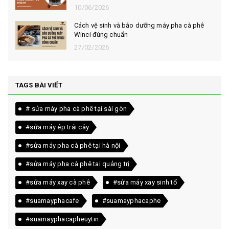
10/06/2026
Cách vệ sinh và bảo dưỡng máy pha cà phê
Winci đúng chuẩn
27/02/2026
TAGS BÀI VIẾT
# sửa máy pha cà phê tại sài gòn
#sửa máy ép trái cây
#sửa máy pha cà phê tại hà nội
#sửa máy pha cà phê tai quảng trị
#sửa máy xay cà phê
#sửa máy xay sinh tố
#suamayphacafe
#suamayphacaphe
#suamayphacapheuytin