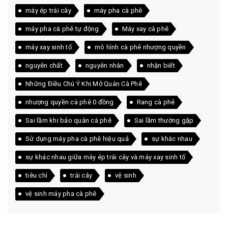
máy ép trái cây
máy pha cà phê
máy pha cà phê tự động
Máy xay cà phê
máy xay sinh tố
mô hình cà phê nhượng quyền
nguyên chất
nguyên nhân
nhận biết
Những Điều Chú Ý Khi Mở Quán Cà Phê
nhượng quyền cà phê 0 đồng
Rang cà phê
Sai lầm khi bảo quản cà phê
Sai lầm thường gặp
Sử dụng máy pha cà phê hiệu quả
sự khác nhau
sự khác nhau giữa máy ép trái cây và máy xay sinh tố
tiêu chí
trái cây
vệ sinh
vệ sinh máy pha cà phê