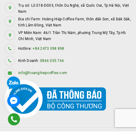
Trụ sở: Lô E18-DG03, thôn Du Nghệ, xã Quốc Oai, Tp.Hà Nội, Việt
Nam
Địa chỉ Farm: Hoàng Hiệp Coffee Farm, thôn đắk Sơn, xã Đắk Sắk,
tỉnh Lâm Đồng, Việt Nam
VP Miền Nam: 46/1 Trần Thị Năm, phường Trung Mỹ Tây, Tp.Hồ
Chí Minh, Việt Nam
Hotline:
+84 2473 098 898
Kinh Doanh:
0866 555 766
info@hoanghiepcoffee.com
© Bản quyền thuộc về
Hoàng Hiệp Coffee