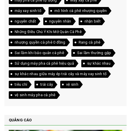
máy pha cà phê tự động
Máy xay cà phê
máy xay sinh tố
mô hình cà phê nhượng quyền
nguyên chất
nguyên nhân
nhận biết
Những Điều Chú Ý Khi Mở Quán Cà Phê
nhượng quyền cà phê 0 đồng
Rang cà phê
Sai lầm khi bảo quản cà phê
Sai lầm thường gặp
Sử dụng máy pha cà phê hiệu quả
sự khác nhau
sự khác nhau giữa máy ép trái cây và máy xay sinh tố
tiêu chí
trái cây
vệ sinh
vệ sinh máy pha cà phê
QUẢNG CÁO