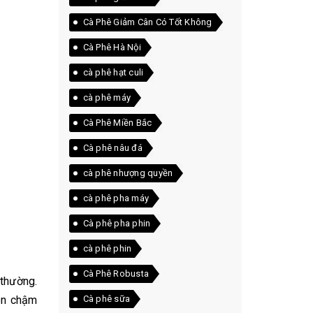
Cà Phê Giảm Cân Có Tốt Không
Cà Phê Hà Nội
cà phê hạt culi
cà phê máy
Cà Phê Miền Bắc
Cà phê nâu đá
cà phê nhượng quyền
cà phê pha máy
Cà phê pha phin
cà phê phin
Cà Phê Robusta
 thường.
nên chậm
Cà phê sữa