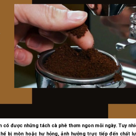
10/06/2026
10/06/2
Máy pha cà phê
Bí quyế
DeLonghi có gì đặc
cà phê h
biệt mà hàng triệu
mộc thơ
người yêu thích?
chuẩn vị
10/06/2026
10/06/2
Cách vệ sinh và bảo
Những ti
dưỡng máy pha cà
giá một 
phê Winci đúng
phê ngu
chuẩn
ngon
27/02/2026
10/06/2
bạn có được những tách cà phê thơm ngon mỗi ngày. Tuy nhi
 thể bị mòn hoặc hư hỏng, ảnh hưởng trực tiếp đến chất l