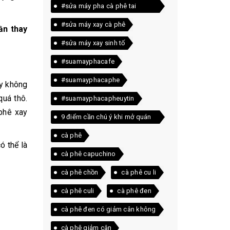
#sửa máy pha cà phê tai
quảng trị
#sửa máy xay cà phê
ần thay
#sửa máy xay sinh tố
#suamayphacafe
#suamayphacaphe
ay không
quá thô.
#suamayphacapheuytin
phê xay
9 điểm cần chú ý khi mở quán
cà phê
cà phê
ó thể là
cà phê capuchino
cà phê chồn
cà phê cu li
cà phê culi
cà phê đen
cà phê đen có giảm cân không
cà phê giảm cân