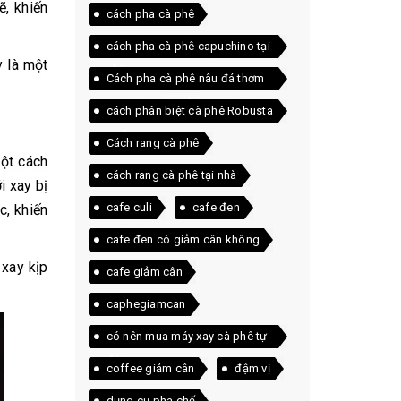
ẽ, khiến
cách pha cà phê
cách pha cà phê capuchino tại
y là một
nhà
Cách pha cà phê nâu đá thơm
ngon ngay tại nhà
cách phân biệt cà phê Robusta
và Arabica
Cách rang cà phê
một cách
cách rang cà phê tại nhà
i xay bị
cafe culi
cafe đen
c, khiến
cafe đen có giảm cân không
 xay kịp
cafe giảm cân
caphegiamcan
có nên mua máy xay cà phê tự
động
coffee giảm cân
đậm vị
dụng cụ pha chế