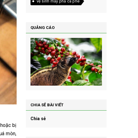
vệ sinh máy pha cà phê
QUẢNG CÁO
CHIA SẺ BÀI VIẾT
Chia sẻ
 hoặc bị
quá mòn,