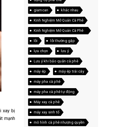
giamcan
khác nhau
Kinh Nghiệm Mở Quán Cà Phê
Kinh Nghiệm Mở Quán Cà Phê
Thực Tế
lỗi
lỗi thường gặp
lựa chọn
lưu ý
Lưu ý khi bảo quản cà phê
máy ép
máy ép trái cây
máy pha cà phê
máy pha cà phê tự động
Máy xay cà phê
i xay bị
máy xay sinh tố
xát mạnh
mô hình cà phê nhượng quyền