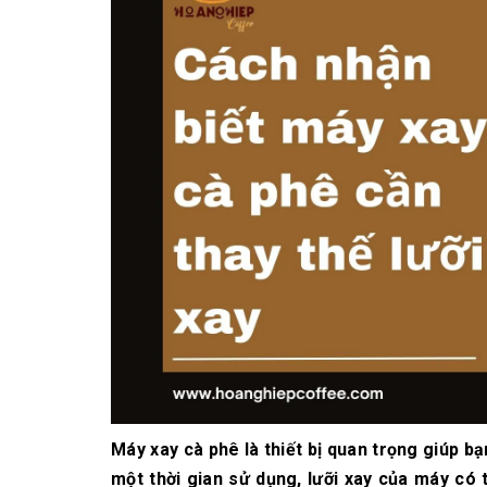
10/06/2026
Bí quyết chọn mua
cà phê hạt rang
mộc thơm ngon,
chuẩn vị
10/06/2026
Những tiêu chí đánh
giá một loại bột cà
phê nguyên chất
ngon
10/06/2026
Máy xay cà phê là thiết bị quan trọng giúp 
một thời gian sử dụng, lưỡi xay của máy có