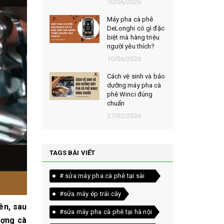
026
10/06/2026
t chọn mua
Máy pha cà phê
ạt rang
DeLonghi có gì đặc
m ngon,
biệt mà hàng triệu
người yêu thích?
026
10/06/2026
êu chí đánh
Cách vệ sinh và bảo
loại bột cà
dưỡng máy pha cà
yên chất
phê Winci đúng
chuẩn
026
27/02/2026
TAGS BÀI VIẾT
# sửa máy pha cà phê tại sài
gòn
#sửa máy ép trái cây
ên, sau
#sửa máy pha cà phê tại hà nội
ượng cà