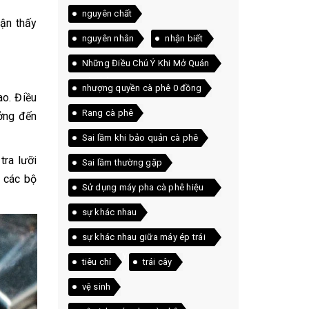
nguyên chất
hận thấy
nguyên nhân
nhận biết
Những Điều Chú Ý Khi Mở Quán
Cà Phê
nhượng quyền cà phê 0 đồng
ao. Điều
Rang cà phê
ưởng đến
Sai lầm khi bảo quản cà phê
tra lưỡi
Sai lầm thường gặp
g các bộ
Sử dụng máy pha cà phê hiệu
quả
sự khác nhau
sự khác nhau giữa máy ép trái
cây và máy xay sinh tố
tiêu chí
trái cây
vệ sinh