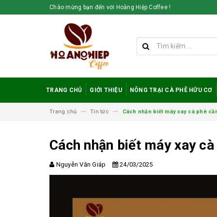
Chào mừng bạn đến với Hoàng Hiệp Coffee !
TRANG CHỦ
GIỚI THIỆU
NÔNG TRẠI CÀ PHÊ HỮU CƠ
Trang chủ
Tin tức
Cách nhận biết máy xay cà phê cần 
Cách nhận biết máy xay cà 
Nguyễn Văn Giáp
24/03/2025
Vì sao cà phê
robusta rang mộc
được đánh giá cao
trong giới sành cà
phê?