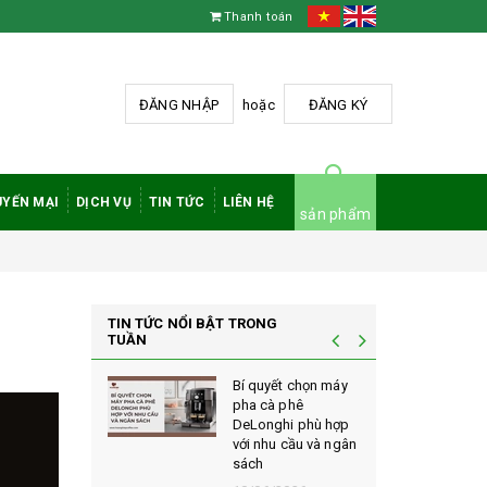
Thanh toán
ĐĂNG NHẬP
hoặc
ĐĂNG KÝ
YẾN MẠI
DỊCH VỤ
TIN TỨC
LIÊN HỆ
sản phẩm
TIN TỨC NỔI BẬT TRONG
TUẦN
à phê
Bí quyết chọn máy
 rang mộc
pha cà phê
nh giá cao
DeLonghi phù hợp
ới sành cà
với nhu cầu và ngân
sách