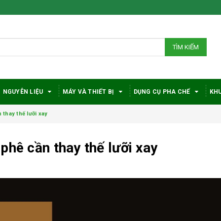
TÌM KIẾM
NGUYÊN LIỆU
MÁY VÀ THIẾT BỊ
DỤNG CỤ PHA CHẾ
KHU
thay thế lưỡi xay
phê cần thay thế lưỡi xay
Bí quyết chọn máy
Vì sao c
pha cà phê
robusta
DeLonghi phù hợp
được đá
với nhu cầu và ngân
trong gi
sách
phê?