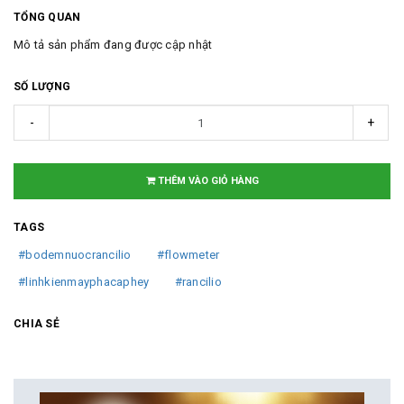
TỔNG QUAN
Mô tả sản phẩm đang được cập nhật
SỐ LƯỢNG
-
+
THÊM VÀO GIỎ HÀNG
TAGS
#bodemnuocrancilio
#flowmeter
#linhkienmayphacaphey
#rancilio
CHIA SẺ