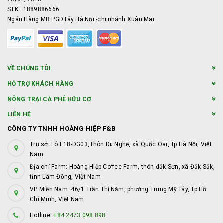
STK : 1889886666
Ngân Hàng MB PGD tây Hà Nội -chi nhánh Xuân Mai
VỀ CHÚNG TÔI
HỖ TRỢ KHÁCH HÀNG
NÔNG TRẠI CÀ PHÊ HỮU CƠ
LIÊN HỆ
CÔNG TY TNHH HOÀNG HIỆP F&B
Trụ sở: Lô E18-DG03, thôn Du Nghệ, xã Quốc Oai, Tp.Hà Nội, Việt
Nam
Địa chỉ Farm: Hoàng Hiệp Coffee Farm, thôn đắk Sơn, xã Đắk Sắk,
tỉnh Lâm Đồng, Việt Nam
VP Miền Nam: 46/1 Trần Thị Năm, phường Trung Mỹ Tây, Tp.Hồ
Chí Minh, Việt Nam
Hotline:
+84 2473 098 898