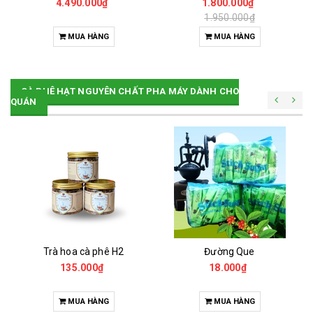
4.490.000₫
1.800.000₫
1.950.000₫
MUA HÀNG
MUA HÀNG
CÀ PHÊ HẠT NGUYÊN CHẤT PHA MÁY DÀNH CHO
QUÁN
Trà hoa cà phê H2
Đường Que
135.000₫
18.000₫
MUA HÀNG
MUA HÀNG