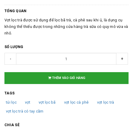
TỔNG QUAN
Vợt lọc trà được sử dụng để lọc bã trà, cà phê sau khi ủ, là dụng cụ
không thể thiếu được trong những cửa hàng trà sữa có quy mô vừa và
nhỏ.
SỐ LƯỢNG
-
+
THÊM VÀO GIỎ HÀNG
TAGS
túi lọc
vợt
vợt lọc bã
vợt lọc cà phê
vợt lọc trà
vợt lọc trà có tay cầm
CHIA SẺ