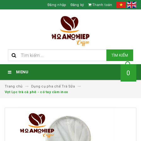
Đăng nhập
Đăng ký
Thanh toán
TÌM KIẾM
0
MENU
Trang chủ
Dụng cụ pha chế Trà Sữa
Vợt Lọc trà cà phê - có tay cầm inox